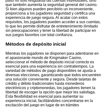
paso no solo resguarda las cuentas individuales, sino
que también aumenta la seguridad general del casino.
Si bien algunos pueden percibirlo un inconveniente,
proporciona a los jugadores seguridad y certifica una
experiencia de juego segura. Al acatar con estos
requisitos, los jugadores pueden acceder a sus cuentas,
lo que les permite disfrutar de entretenimiento ilimitado
sin preocupaciones y tener la libertad de participar en
sus juegos favoritos con total confianza.
Métodos de depósito inicial
Mientras los jugadores se disponen para adentrarse en
el apasionante mundo de Kingmaker Casino,
seleccionar el método de depósito inicial correcto es
esencial para una experiencia sin contratiempos. La
variedad de métodos de pago disponibles se ajusta a
diversas elecciones, garantizando que todos encuentren
una solución conveniente y segura. Desde tarjetas de
crédito y débito tradicionales hasta monederos
electrónicos y criptomonedas, los jugadores tienen la
libertad de escoger la opción que mejor les satisfaga.
Esta flexibilidad es esencial para aumentar su
experiencia inicial, facilitándoles concentrarse en la
excitación del juego en lugar de en trámites