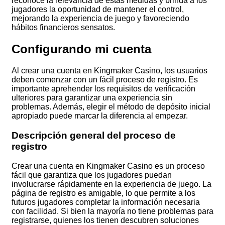
reconoce la relevancia de estas medidas y brinda a los
jugadores la oportunidad de mantener el control,
mejorando la experiencia de juego y favoreciendo
hábitos financieros sensatos.
Configurando mi cuenta
Al crear una cuenta en Kingmaker Casino, los usuarios
deben comenzar con un fácil proceso de registro. Es
importante aprehender los requisitos de verificación
ulteriores para garantizar una experiencia sin
problemas. Además, elegir el método de depósito inicial
apropiado puede marcar la diferencia al empezar.
Descripción general del proceso de
registro
Crear una cuenta en Kingmaker Casino es un proceso
fácil que garantiza que los jugadores puedan
involucrarse rápidamente en la experiencia de juego. La
página de registro es amigable, lo que permite a los
futuros jugadores completar la información necesaria
con facilidad. Si bien la mayoría no tiene problemas para
registrarse, quienes los tienen descubren soluciones