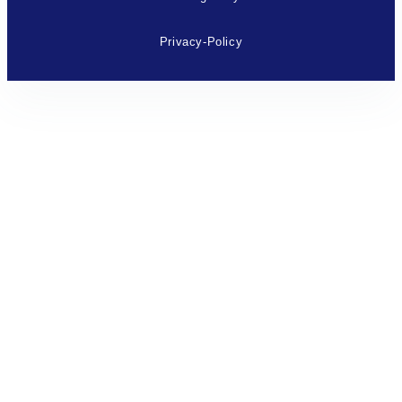
Privacy-Policy