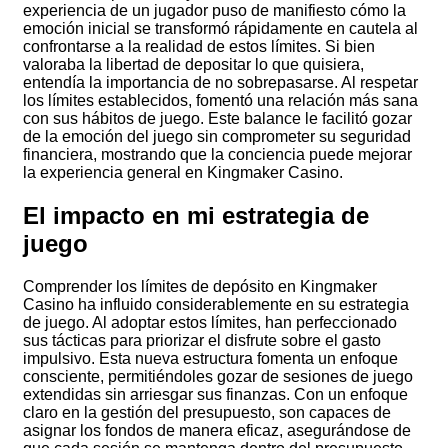
experiencia de un jugador puso de manifiesto cómo la
emoción inicial se transformó rápidamente en cautela al
confrontarse a la realidad de estos límites. Si bien
valoraba la libertad de depositar lo que quisiera,
entendía la importancia de no sobrepasarse. Al respetar
los límites establecidos, fomentó una relación más sana
con sus hábitos de juego. Este balance le facilitó gozar
de la emoción del juego sin comprometer su seguridad
financiera, mostrando que la conciencia puede mejorar
la experiencia general en Kingmaker Casino.
El impacto en mi estrategia de
juego
Comprender los límites de depósito en Kingmaker
Casino ha influido considerablemente en su estrategia
de juego. Al adoptar estos límites, han perfeccionado
sus tácticas para priorizar el disfrute sobre el gasto
impulsivo. Esta nueva estructura fomenta un enfoque
consciente, permitiéndoles gozar de sesiones de juego
extendidas sin arriesgar sus finanzas. Con un enfoque
claro en la gestión del presupuesto, son capaces de
asignar los fondos de manera eficaz, asegurándose de