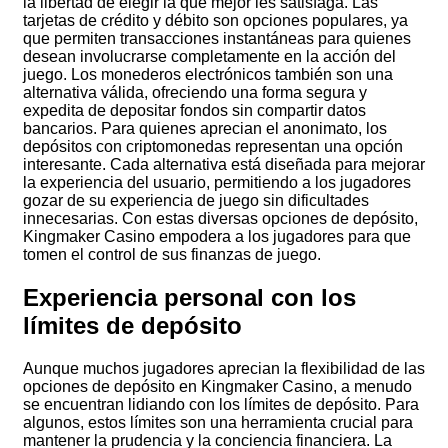
la libertad de elegir la que mejor les satisfaga. Las
tarjetas de crédito y débito son opciones populares, ya
que permiten transacciones instantáneas para quienes
desean involucrarse completamente en la acción del
juego. Los monederos electrónicos también son una
alternativa válida, ofreciendo una forma segura y
expedita de depositar fondos sin compartir datos
bancarios. Para quienes aprecian el anonimato, los
depósitos con criptomonedas representan una opción
interesante. Cada alternativa está diseñada para mejorar
la experiencia del usuario, permitiendo a los jugadores
gozar de su experiencia de juego sin dificultades
innecesarias. Con estas diversas opciones de depósito,
Kingmaker Casino empodera a los jugadores para que
tomen el control de sus finanzas de juego.
Experiencia personal con los
límites de depósito
Aunque muchos jugadores aprecian la flexibilidad de las
opciones de depósito en Kingmaker Casino, a menudo
se encuentran lidiando con los límites de depósito. Para
algunos, estos límites son una herramienta crucial para
mantener la prudencia y la conciencia financiera. La