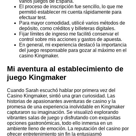
varios juegos de España.
El proceso de inscripción fue sencillo, lo que me
permitió establecer mi cuenta rápidamente para
efectuar test.
Para mayor comodidad, utilicé varios métodos de
depósito, como créditos y billeteras digitales.
Fijar límites de ingreso me facilitó conservar el
control sobre mis acciones y gastos de apuesta.
En general, mi experiencia destacó la importancia
del juego responsable para gozar al máximo en el
casino Kingmaker.
Mi aventura al establecimiento de
juego Kingmaker
Cuando Sarah escuchó hablar por primera vez del
Casino Kingmaker, sintió una gran curiosidad. Las
historias de apasionantes aventuras de casino y la
promesa de una experiencia inolvidable en Kingmaker
capturaron su imaginación. Se visualizó explorando
vibrantes salas de juego y disfrutando con exquisitas
opciones gastronómicas, todo ello inmersa en un
ambiente lleno de emoción. La reputación del casino por
ofrecer entretenimiento sin fin la entusiasmó