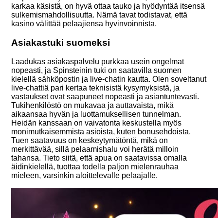
karkaa käsistä, on hyvä ottaa tauko ja hyödyntää itsensä
sulkemismahdollisuutta. Nämä tavat todistavat, että
kasino välittää pelaajiensa hyvinvoinnista.
Asiakastuki suomeksi
Laadukas asiakaspalvelu purkkaa usein ongelmat
nopeasti, ja Spinsteinin tuki on saatavilla suomen
kielellä sähköpostin ja live-chatin kautta. Olen soveltanut
live-chattiä pari kertaa teknisistä kysymyksistä, ja
vastaukset ovat saapuneet nopeasti ja asiantuntevasti.
Tukihenkilöstö on mukavaa ja auttavaista, mikä
aikaansaa hyvän ja luottamuksellisen tunnelman.
Heidän kanssaan on vaivatonta keskustella myös
monimutkaisemmista asioista, kuten bonusehdoista.
Tuen saatavuus on keskeytymätöntä, mikä on
merkittävää, sillä pelaamishalu voi herätä milloin
tahansa. Tieto siitä, että apua on saatavissa omalla
äidinkielellä, tuottaa todella paljon mielenrauhaa
mieleen, varsinkin aloittelevalle pelaajalle.