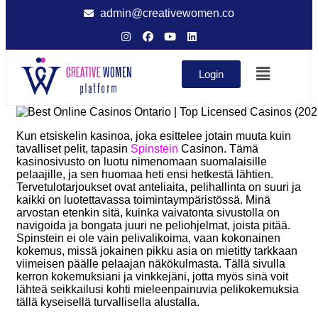
admin@creativewomen.co
Login
Kun etsiskelin kasinoa, joka esittelee jotain muuta kuin
tavalliset pelit, tapasin
Spinstein
Casinon. Tämä
kasinosivusto on luotu nimenomaan suomalaisille
pelaajille, ja sen huomaa heti ensi hetkestä lähtien.
Tervetulotarjoukset ovat anteliaita, pelihallinta on suuri ja
kaikki on luotettavassa toimintaympäristössä. Minä
arvostan etenkin sitä, kuinka vaivatonta sivustolla on
navigoida ja bongata juuri ne peliohjelmat, joista pitää.
Spinstein ei ole vain pelivalikoima, vaan kokonainen
kokemus, missä jokainen pikku asia on mietitty tarkkaan
viimeisen päälle pelaajan näkökulmasta. Tällä sivulla
kerron kokemuksiani ja vinkkejäni, jotta myös sinä voit
lähteä seikkailusi kohti mieleenpainuvia pelikokemuksia
tällä kyseisellä turvallisella alustalla.