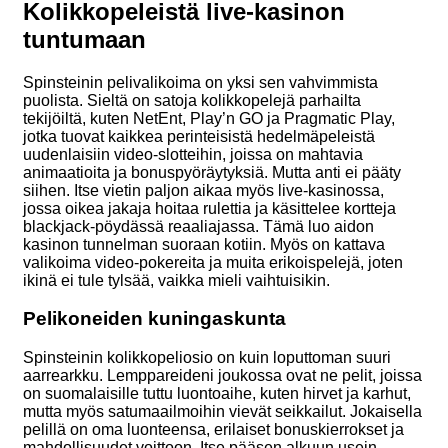
Kolikkopeleistä live-kasinon
tuntumaan
Spinsteinin pelivalikoima on yksi sen vahvimmista
puolista. Sieltä on satoja kolikkopelejä parhailta
tekijöiltä, kuten NetEnt, Play’n GO ja Pragmatic Play,
jotka tuovat kaikkea perinteisistä hedelmäpeleistä
uudenlaisiin video-slotteihin, joissa on mahtavia
animaatioita ja bonuspyöräytyksiä. Mutta anti ei pääty
siihen. Itse vietin paljon aikaa myös live-kasinossa,
jossa oikea jakaja hoitaa rulettia ja käsittelee kortteja
blackjack-pöydässä reaaliajassa. Tämä luo aidon
kasinon tunnelman suoraan kotiin. Myös on kattava
valikoima video-pokereita ja muita erikoispelejä, joten
ikinä ei tule tylsää, vaikka mieli vaihtuisikin.
Pelikoneiden kuningaskunta
Spinsteinin kolikkopeliosio on kuin loputtoman suuri
aarrearkku. Lemppareideni joukossa ovat ne pelit, joissa
on suomalaisille tuttu luontoaihe, kuten hirvet ja karhut,
mutta myös satumaailmoihin vievät seikkailut. Jokaisella
pelillä on oma luonteensa, erilaiset bonuskierrokset ja
mahdollisuudet voittoon. Itse pääsen alkuun usein