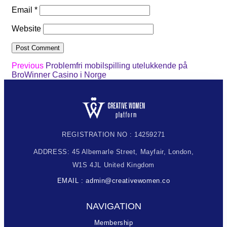
Email
*
Website
Previous
Problemfri mobilspilling utelukkende på
BroWinner Casino i Norge
REGISTRATION NO : 14259271
ADDRESS: 45 Albemarle Street, Mayfair, London,
W1S 4JL United Kingdom
EMAIL : admin@creativewomen.co
NAVIGATION
Membership