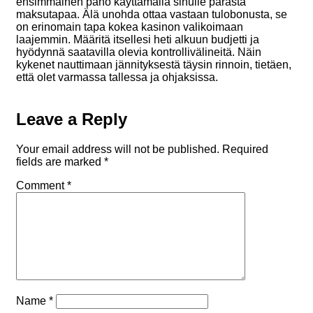
ensimmäinen pano käyttämällä sinulle parasta
maksutapaa. Älä unohda ottaa vastaan tulobonusta, se
on erinomain tapa kokea kasinon valikoimaan
laajemmin. Määritä itsellesi heti alkuun budjetti ja
hyödynnä saatavilla olevia kontrollivälineitä. Näin
kykenet nauttimaan jännityksestä täysin rinnoin, tietäen,
että olet varmassa tallessa ja ohjaksissa.
Leave a Reply
Your email address will not be published.
Required
fields are marked
*
Comment
*
Name
*