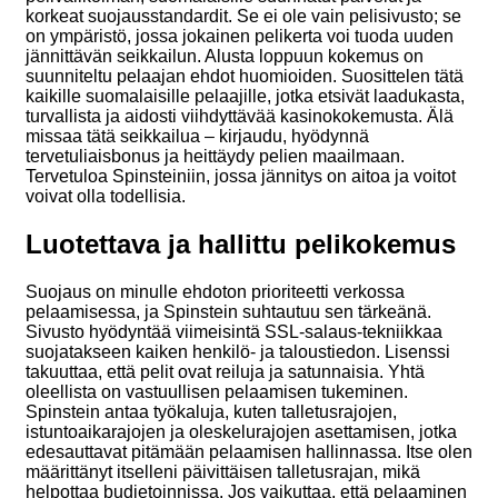
korkeat suojausstandardit. Se ei ole vain pelisivusto; se
on ympäristö, jossa jokainen pelikerta voi tuoda uuden
jännittävän seikkailun. Alusta loppuun kokemus on
suunniteltu pelaajan ehdot huomioiden. Suosittelen tätä
kaikille suomalaisille pelaajille, jotka etsivät laadukasta,
turvallista ja aidosti viihdyttävää kasinokokemusta. Älä
missaa tätä seikkailua – kirjaudu, hyödynnä
tervetuliaisbonus ja heittäydy pelien maailmaan.
Tervetuloa Spinsteiniin, jossa jännitys on aitoa ja voitot
voivat olla todellisia.
Luotettava ja hallittu pelikokemus
Suojaus on minulle ehdoton prioriteetti verkossa
pelaamisessa, ja Spinstein suhtautuu sen tärkeänä.
Sivusto hyödyntää viimeisintä SSL-salaus-tekniikkaa
suojatakseen kaiken henkilö- ja taloustiedon. Lisenssi
takuuttaa, että pelit ovat reiluja ja satunnaisia. Yhtä
oleellista on vastuullisen pelaamisen tukeminen.
Spinstein antaa työkaluja, kuten talletusrajojen,
istuntoaikarajojen ja oleskelurajojen asettamisen, jotka
edesauttavat pitämään pelaamisen hallinnassa. Itse olen
määrittänyt itselleni päivittäisen talletusrajan, mikä
helpottaa budjetoinnissa. Jos vaikuttaa, että pelaaminen