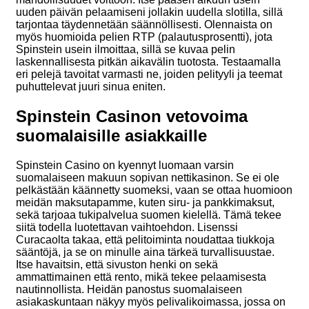
uuden päivän pelaamiseni jollakin uudella slotilla, sillä
tarjontaa täydennetään säännöllisesti. Olennaista on
myös huomioida pelien RTP (palautusprosentti), jota
Spinstein usein ilmoittaa, sillä se kuvaa pelin
laskennallisesta pitkän aikavälin tuotosta. Testaamalla
eri pelejä tavoitat varmasti ne, joiden pelityyli ja teemat
puhuttelevat juuri sinua eniten.
Spinstein Casinon vetovoima
suomalaisille asiakkaille
Spinstein Casino on kyennyt luomaan varsin
suomalaiseen makuun sopivan nettikasinon. Se ei ole
pelkästään käännetty suomeksi, vaan se ottaa huomioon
meidän maksutapamme, kuten siru- ja pankkimaksut,
sekä tarjoaa tukipalvelua suomen kielellä. Tämä tekee
siitä todella luotettavan vaihtoehdon. Lisenssi
Curacaolta takaa, että pelitoiminta noudattaa tiukkoja
sääntöjä, ja se on minulle aina tärkeä turvallisuustae.
Itse havaitsin, että sivuston henki on sekä
ammattimainen että rento, mikä tekee pelaamisesta
nautinnollista. Heidän panostus suomalaiseen
asiakaskuntaan näkyy myös pelivalikoimassa, jossa on