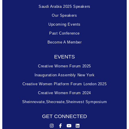
Saudi Arabia 2025 Speakers
Our Speakers
Upcoming Events
Past Conference
Become A Member
EVENTS
Creative Women Forum 2025
Inauguration Assembly New York
Creative Women Platform Forum London 2025
Creative Women Forum 2024
Sheinnovate,shecreate,sheinvest Symposium
GET CONNECTED