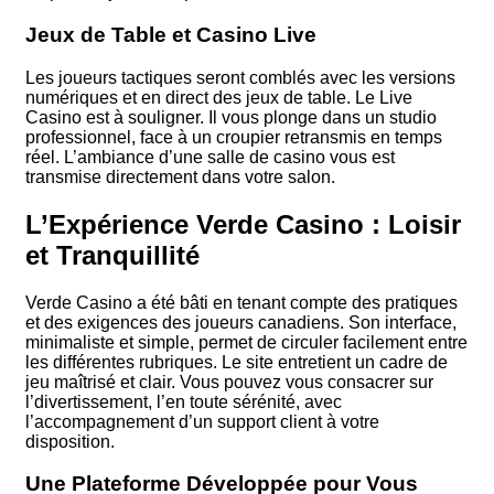
Jeux de Table et Casino Live
Les joueurs tactiques seront comblés avec les versions
numériques et en direct des jeux de table. Le Live
Casino est à souligner. Il vous plonge dans un studio
professionnel, face à un croupier retransmis en temps
réel. L’ambiance d’une salle de casino vous est
transmise directement dans votre salon.
L’Expérience Verde Casino : Loisir
et Tranquillité
Verde Casino a été bâti en tenant compte des pratiques
et des exigences des joueurs canadiens. Son interface,
minimaliste et simple, permet de circuler facilement entre
les différentes rubriques. Le site entretient un cadre de
jeu maîtrisé et clair. Vous pouvez vous consacrer sur
l’divertissement, l’en toute sérénité, avec
l’accompagnement d’un support client à votre
disposition.
Une Plateforme Développée pour Vous