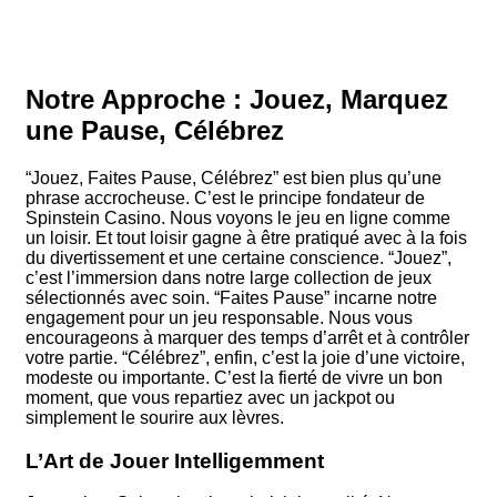
Notre Approche : Jouez, Marquez
une Pause, Célébrez
“Jouez, Faites Pause, Célébrez” est bien plus qu’une
phrase accrocheuse. C’est le principe fondateur de
Spinstein Casino. Nous voyons le jeu en ligne comme
un loisir. Et tout loisir gagne à être pratiqué avec à la fois
du divertissement et une certaine conscience. “Jouez”,
c’est l’immersion dans notre large collection de jeux
sélectionnés avec soin. “Faites Pause” incarne notre
engagement pour un jeu responsable. Nous vous
encourageons à marquer des temps d’arrêt et à contrôler
votre partie. “Célébrez”, enfin, c’est la joie d’une victoire,
modeste ou importante. C’est la fierté de vivre un bon
moment, que vous repartiez avec un jackpot ou
simplement le sourire aux lèvres.
L’Art de Jouer Intelligemment