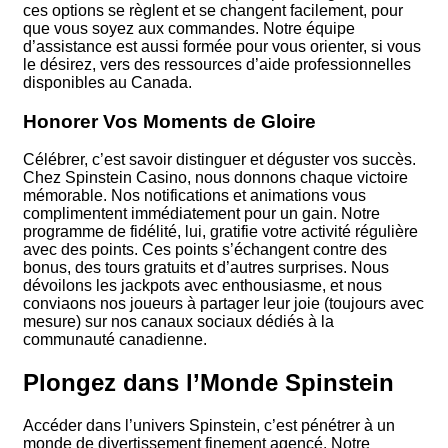
ces options se règlent et se changent facilement, pour
que vous soyez aux commandes. Notre équipe
d’assistance est aussi formée pour vous orienter, si vous
le désirez, vers des ressources d’aide professionnelles
disponibles au Canada.
Honorer Vos Moments de Gloire
Célébrer, c’est savoir distinguer et déguster vos succès.
Chez Spinstein Casino, nous donnons chaque victoire
mémorable. Nos notifications et animations vous
complimentent immédiatement pour un gain. Notre
programme de fidélité, lui, gratifie votre activité régulière
avec des points. Ces points s’échangent contre des
bonus, des tours gratuits et d’autres surprises. Nous
dévoilons les jackpots avec enthousiasme, et nous
conviaons nos joueurs à partager leur joie (toujours avec
mesure) sur nos canaux sociaux dédiés à la
communauté canadienne.
Plongez dans l’Monde Spinstein
Accéder dans l’univers Spinstein, c’est pénétrer à un
monde de divertissement finement agencé. Notre