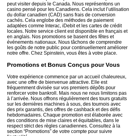
peut visiter depuis le Canada. Nous représentons un
casino pensé pour les Canadiens. Cela inclut l’utilisation
du dollar canadien (CAD) sans frais de conversion
cachés. Cela englobe des méthodes de paiement
adaptées comme Interac, iDebit et les cartes de crédit
locales. Notre service client est disponible en français et
en anglais. Nos promotions se basent des fêtes et
événements nationaux. Nous tâchons de comprendre
les goûts de notre public pour continuellement améliorer
notre offre. Chez Spinstein, vous êtes à votre place.
Promotions et Bonus Conçus pour Vous
Votre expérience commence par un accueil chaleureux,
avec une offre de bienvenue attractive. Elle est
fréquemment divisée sur vos premiers dépôts pour
renforcer votre bankroll. Mais nous ne nous limitons pas
à l’arrivée. Nous offrons régulièrement des tours gratuits
sur les dernières machines à sous, des tournois avec
des prix garantis, des offres de cashback et des défis
hebdomadaires. Chaque promotion est élaborée avec
des conditions de mise claires et équitables, dans le
respect strict des règles canadiennes. Consultez à la
section “Promotions” de votre compte pour suivre