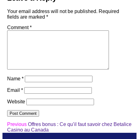
Your email address will not be published.
Required
fields are marked
*
Comment
*
Name
*
Email
*
Website
Previous
Offres bonus : Ce qu’il faut savoir chez Betalice
Casino au Canada