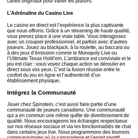
cartes originaux pour varier les plaisirs.
L’Adrénaline du Casino Live
Le casino en direct est l’expérience la plus captivante
que nous offrons. Grâce à un streaming de haute qualité,
vous prenez place à une vraie table. Vous interagissez
avec un croupier professionnel, et parfois avec d’autres
joueurs. Jouez au blackjack, à la roulette, au baccara ou
à des jeux d’émission comme le Monopoly Live ou
l’Ultimate Texas Hold’em. L’ambiance est conviviale et le
jeu est clair : vous voyez chaque action se dérouler en
direct sous vos yeux. C’est la fusion réussie entre le
confort du jeu en ligne et l’authenticité d’un
établissement physique.
Intégrez la Communauté
Jouer chez Spinstein, c’est aussi faire partie d’une
communauté de joueurs canadiens. Une communauté
qui a en commun une même quête de divertissement de
qualité. Nous encourageons les échanges respectueux
sur nos réseaux sociaux et via les fonctionnalités de chat
dans certains jeux live. Nous programmons des tournois
communautaires où la camaraderie et l’esprit sportif