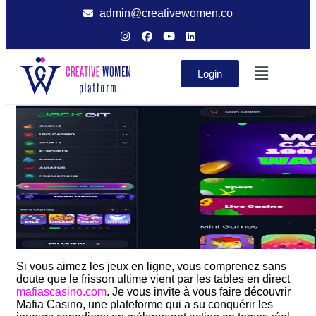
admin@creativewomen.co
Login
Si vous aimez les jeux en ligne, vous comprenez sans
doute que le frisson ultime vient par les tables en direct
mafiascasino.com
. Je vous invite à vous faire découvrir
Mafia Casino, une plateforme qui a su conquérir les