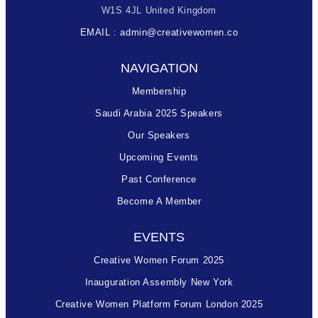
W1S 4JL United Kingdom
EMAIL : admin@creativewomen.co
NAVIGATION
Membership
Saudi Arabia 2025 Speakers
Our Speakers
Upcoming Events
Past Conference
Become A Member
EVENTS
Creative Women Forum 2025
Inauguration Assembly New York
Creative Women Platform Forum London 2025