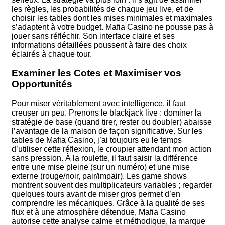
les règles, les probabilités de chaque jeu live, et de
choisir les tables dont les mises minimales et maximales
s’adaptent à votre budget. Mafia Casino ne pousse pas à
jouer sans réfléchir. Son interface claire et ses
informations détaillées poussent à faire des choix
éclairés à chaque tour.
Examiner les Cotes et Maximiser vos
Opportunités
Pour miser véritablement avec intelligence, il faut
creuser un peu. Prenons le blackjack live : dominer la
stratégie de base (quand tirer, rester ou doubler) abaisse
l’avantage de la maison de façon significative. Sur les
tables de Mafia Casino, j’ai toujours eu le temps
d’utiliser cette réflexion, le croupier attendant mon action
sans pression. À la roulette, il faut saisir la différence
entre une mise pleine (sur un numéro) et une mise
externe (rouge/noir, pair/impair). Les game shows
montrent souvent des multiplicateurs variables ; regarder
quelques tours avant de miser gros permet d’en
comprendre les mécaniques. Grâce à la qualité de ses
flux et à une atmosphère détendue, Mafia Casino
autorise cette analyse calme et méthodique, la marque