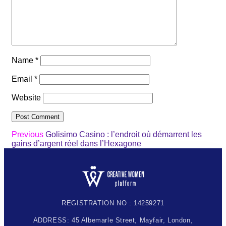
Name
*
Email
*
Website
Previous
Golisimo Casino : l’endroit où démarrent les
gains d’argent réel dans l’Hexagone
REGISTRATION NO : 14259271
ADDRESS: 45 Albemarle Street, Mayfair, London,