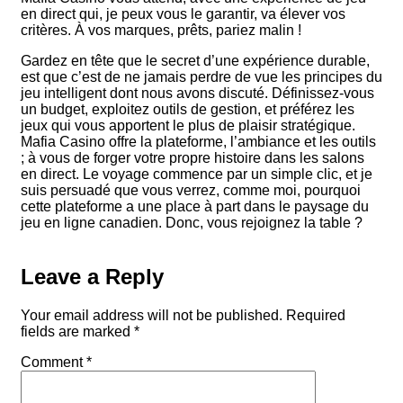
en direct qui, je peux vous le garantir, va élever vos
critères. À vos marques, prêts, pariez malin !
Gardez en tête que le secret d’une expérience durable,
est que c’est de ne jamais perdre de vue les principes du
jeu intelligent dont nous avons discuté. Définissez-vous
un budget, exploitez outils de gestion, et préférez les
jeux qui vous apportent le plus de plaisir stratégique.
Mafia Casino offre la plateforme, l’ambiance et les outils
; à vous de forger votre propre histoire dans les salons
en direct. Le voyage commence par un simple clic, et je
suis persuadé que vous verrez, comme moi, pourquoi
cette plateforme a une place à part dans le paysage du
jeu en ligne canadien. Donc, vous rejoignez la table ?
Leave a Reply
Your email address will not be published.
Required
fields are marked
*
Comment
*