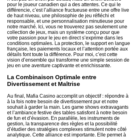
pour le joueur canadien qui a des attentes. Ce qui le
différencie, c’est l’alliance fructueuse entre une offre live
de haut niveau, une philosophie de jeu réfléchi et
responsable, et une personnalisation minutieuse pour
notre marché. Ici, vous ne trouverez pas seulement une
collection de jeux, mais un système conçu pour que
votre passion pour le jeu en direct s’exprime dans les
conditions optimales. La protection, le support en langue
française, les paiements locaux et l’attention portée aux
détails font toute la différence. Pour moi, c’est cette
vision d’ensemble qui transforme une simple session de
jeu en une aventure captivante et enrichissante.
La Combinaison Optimale entre
Divertissement et Maîtrise
Au final, Mafia Casino accomplit un objectif : répondre à
à la fois notre besoin de divertissement pur et notre
souhait à garder la main. Les game shows extravagants
et l’ambiance festive des tables satisfont à notre besoin
de fun et d’évasion. En parallèle, les instruments de
gestion, la transparence des règles et la possibilité
d’étudier des stratégies complexes stimulent notre côté
analytique. Cette alliance est importante. Elle permet à