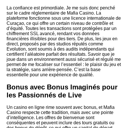
La confiance est primordiale. Je me suis donc penché
sur le cadre réglementaire de Mafia Casino. La
plateforme fonctionne sous une licence internationale de
Curaçao, ce qui offre un certain niveau de contrôle et
d’équité. Toutes les transactions sont protégées par un
chiffrement SSL avancé, rendant vos données
financières illisibles pour des tiers. De plus, les jeux en
direct, proposés par des studios réputés comme
Evolution, sont soumis à des audits indépendants qui
certifient l’aléatoire parfait des résultats. Savoir que je
joue dans un environnement aussi sécurisé et régulé me
permet de me focaliser sur l’essentiel : le plaisir du jeu et
la stratégie, sans arrière-pensée. C’est la base
essentielle pour une expérience de qualité.
Bonus avec Bonus Imaginés pour
les Passionnés de Live
Un casino en ligne rime souvent avec bonus, et Mafia
Casino respecte cette tradition, mais avec une pointe
d’intelligence. Les offres de bienvenue sont
conséquentes et peuvent inclure des tours gratuits ou
des bonus de dépôt, ce qui offre un capital de départ