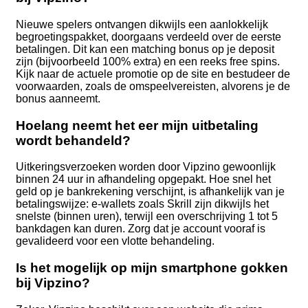
Nieuwe spelers ontvangen dikwijls een aanlokkelijk
begroetingspakket, doorgaans verdeeld over de eerste
betalingen. Dit kan een matching bonus op je deposit
zijn (bijvoorbeeld 100% extra) en een reeks free spins.
Kijk naar de actuele promotie op de site en bestudeer de
voorwaarden, zoals de omspeelvereisten, alvorens je de
bonus aanneemt.
Hoelang neemt het eer mijn uitbetaling
wordt behandeld?
Uitkeringsverzoeken worden door Vipzino gewoonlijk
binnen 24 uur in afhandeling opgepakt. Hoe snel het
geld op je bankrekening verschijnt, is afhankelijk van je
betalingswijze: e-wallets zoals Skrill zijn dikwijls het
snelste (binnen uren), terwijl een overschrijving 1 tot 5
bankdagen kan duren. Zorg dat je account vooraf is
gevalideerd voor een vlotte behandeling.
Is het mogelijk op mijn smartphone gokken
bij Vipzino?