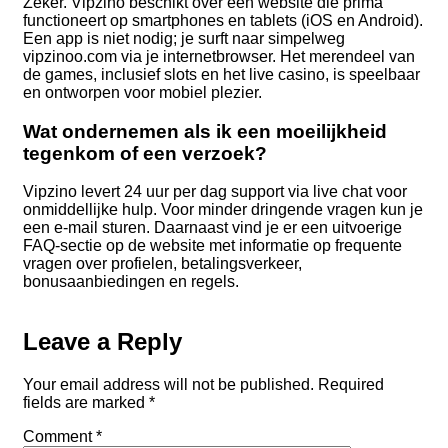
Zeker. Vipzino beschikt over een website die prima
functioneert op smartphones en tablets (iOS en Android).
Een app is niet nodig; je surft naar simpelweg
vipzinoo.com via je internetbrowser. Het merendeel van
de games, inclusief slots en het live casino, is speelbaar
en ontworpen voor mobiel plezier.
Wat ondernemen als ik een moeilijkheid
tegenkom of een verzoek?
Vipzino levert 24 uur per dag support via live chat voor
onmiddellijke hulp. Voor minder dringende vragen kun je
een e-mail sturen. Daarnaast vind je er een uitvoerige
FAQ-sectie op de website met informatie op frequente
vragen over profielen, betalingsverkeer,
bonusaanbiedingen en regels.
Leave a Reply
Your email address will not be published.
Required
fields are marked
*
Comment
*