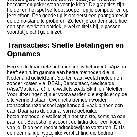
baccarat en poker staan voor je klaar. De graphics zijn
helder en het spel verloopt soepel, op je computer en op
je telefoon. Een goede tip is om eerst een paar games in
de demo-stand te proberen. Zo leer je zonder risico hoe
een spel werkt en ontdek je welke titels bij je passen
voordat je echt geld inzet.
Transacties: Snelle Betalingen en
Opnames
Een vlotte financiële behandeling is belangrijk. Vipzino
heeft een ruim gamma aan betaalmethoden die in
Nederland geliefd zijn. Storten gaat veelal meteen en
zonder kosten via iDEAL, Bancontact, creditcards
(Visa/Mastercard), of e-wallets zoals Skrill en Neteller.
Voor uitkeringen zijn er voorwaarden die expliciet op de
site vermeld staan. Over het algemeen worden
transacties razendsnel afgehandeld, vaak binnen een
dag. Daarna is de duur af van je gebruikte
betaalmethode; e-wallets zijn het snelste, soms na een
paar uur. Bevestig je account op tijdig door een kopie
van je ID en een recent adresbewijs te versturen. Dit is
een eenmalige, wettelijke verplichting die bedrog