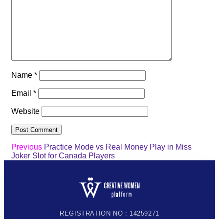
Name
*
Email
*
Website
Previous
Practice Mode vs Real Money Play in Miss
Joker Slot for Canada Players
REGISTRATION NO : 14259271