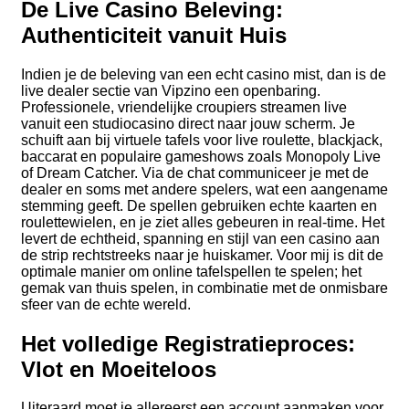
De Live Casino Beleving:
Authenticiteit vanuit Huis
Indien je de beleving van een echt casino mist, dan is de
live dealer sectie van Vipzino een openbaring.
Professionele, vriendelijke croupiers streamen live
vanuit een studiocasino direct naar jouw scherm. Je
schuift aan bij virtuele tafels voor live roulette, blackjack,
baccarat en populaire gameshows zoals Monopoly Live
of Dream Catcher. Via de chat communiceer je met de
dealer en soms met andere spelers, wat een aangename
stemming geeft. De spellen gebruiken echte kaarten en
roulettewielen, en je ziet alles gebeuren in real-time. Het
levert de echtheid, spanning en stijl van een casino aan
de strip rechtstreeks naar je huiskamer. Voor mij is dit de
optimale manier om online tafelspellen te spelen; het
gemak van thuis spelen, in combinatie met de onmisbare
sfeer van de echte wereld.
Het volledige Registratieproces:
Vlot en Moeiteloos
Uiteraard moet je allereerst een account aanmaken voor