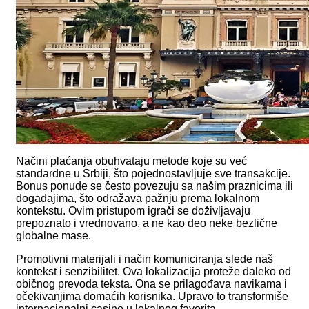
Načini plaćanja obuhvataju metode koje su već
standardne u Srbiji, što pojednostavljuje sve transakcije.
Bonus ponude se često povezuju sa našim praznicima ili
događajima, što odražava pažnju prema lokalnom
kontekstu. Ovim pristupom igrači se doživljavaju
prepoznato i vrednovano, a ne kao deo neke bezlične
globalne mase.
Promotivni materijali i način komuniciranja slede naš
kontekst i senzibilitet. Ova lokalizacija proteže daleko od
običnog prevoda teksta. Ona se prilagođava navikama i
očekivanjima domaćih korisnika. Upravo to transformiše
internacionalni casino u lokalnog favorita.