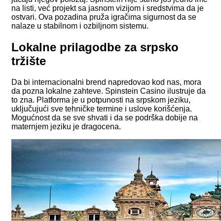
na listi, već projekt sa jasnom vizijom i sredstvima da je
ostvari. Ova pozadina pruža igračima sigurnost da se
nalaze u stabilnom i ozbiljnom sistemu.
Lokalne prilagodbe za srpsko
tržište
Da bi internacionalni brend napredovao kod nas, mora
da pozna lokalne zahteve. Spinstein Casino ilustruje da
to zna. Platforma je u potpunosti na srpskom jeziku,
uključujući sve tehničke termine i uslove korišćenja.
Mogućnost da se sve shvati i da se podrška dobije na
maternjem jeziku je dragocena.