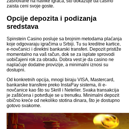
zasnovane na navike igrača, što dokazuje da casino
zaista ceni svoje goste.
Opcije depozita i podizanja
sredstava
Spinstein Casino posluje sa brojnim metodama plaćanja
koje odgovaraju igračima u Srbiji. Tu su kreditne kartice,
e-novčanici i direktni bankarski transferi. Depozit pristiže
momentalno na vaš račun, dok se za isplate sprovodi
uobičajeni rok za obradu. Dobra vest je da casino ne
naplaćuje dodatne provizije, a minimalni iznosi su
dostupni.
Od konkretnih opcija, mnogi biraju VISA, Mastercard,
bankarske transfere preko InstaPay sistema, ili e-
novčanice kao što su Skrill i Neteller. Svaka transakcija
je zaštićena i potvrđuje se u trenutku. Minimalni depozit
obično kreće od nekoliko stotina dinara, što je dostupno
gotovo svakome.