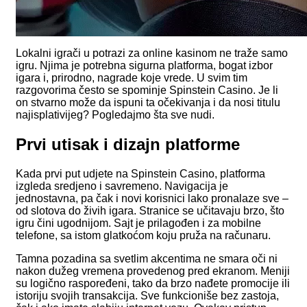
Lokalni igrači u potrazi za online kasinom ne traže samo
igru. Njima je potrebna sigurna platforma, bogat izbor
igara i, prirodno, nagrade koje vrede. U svim tim
razgovorima često se spominje Spinstein Casino. Je li
on stvarno može da ispuni ta očekivanja i da nosi titulu
najisplativijeg? Pogledajmo šta sve nudi.
Prvi utisak i dizajn platforme
Kada prvi put udjete na Spinstein Casino, platforma
izgleda sredjeno i savremeno. Navigacija je
jednostavna, pa čak i novi korisnici lako pronalaze sve –
od slotova do živih igara. Stranice se učitavaju brzo, što
igru čini ugodnijom. Sajt je prilagođen i za mobilne
telefone, sa istom glatkoćom koju pruža na računaru.
Tamna pozadina sa svetlim akcentima ne smara oči ni
nakon dužeg vremena provedenog pred ekranom. Meniji
su logično raspoređeni, tako da brzo nađete promocije ili
istoriju svojih transakcija. Sve funkcioniše bez zastoja,