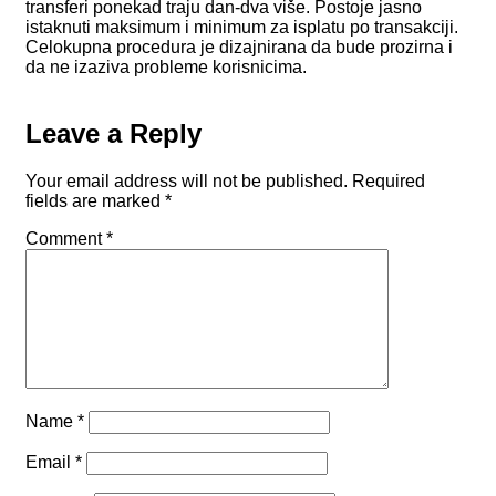
transferi ponekad traju dan-dva više. Postoje jasno
istaknuti maksimum i minimum za isplatu po transakciji.
Celokupna procedura je dizajnirana da bude prozirna i
da ne izaziva probleme korisnicima.
Leave a Reply
Your email address will not be published.
Required
fields are marked
*
Comment
*
Name
*
Email
*