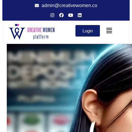
admin@creativewomen.co
Login