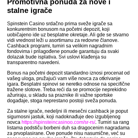
Promotivna ponuda za nove i
stalne igrače
Spinstein Casino srdačno prima sveže igrače sa
konkurentnim bonusom na početni depozit, koji
uobičajeno ide uz besplatne okretaje. Ali gde se stvarno
vidi vrednost leži u asortimanu za redovne članove.
Cashback programi, turniri sa velikim nagradnim
fondovima i prilagođene ponude garantuju da svaki
dolazak bude isplativa. Svi uslovi klađenja su
transparentno navedeni.
Bonus na početni depozit standardno iznosi procenat od
vašeg uloga, pružajući vam više novca za otkrivanje
igara. Besplatni spinovi se neretko odnose na specifične
tražene slotove. Treba reći da se promocije neprekidno
ažuriraju, u skladu sa praznike ili važne sportske
događaje, stoga neprestano postoji sveža ponuda.
Za stalne igrače, nedeljni ili mesečni cashback je poput
sigurnosni jastuk, koji nadoknađuje deo izgubljenog
novca
https://spinsteincasinoo.com/sr-rs/
. Turniri sa rang
listama podstiču borbeni duh sa dragocenim nagradama
za prvoplasirane. Ove ponude nisu nasumične, već su