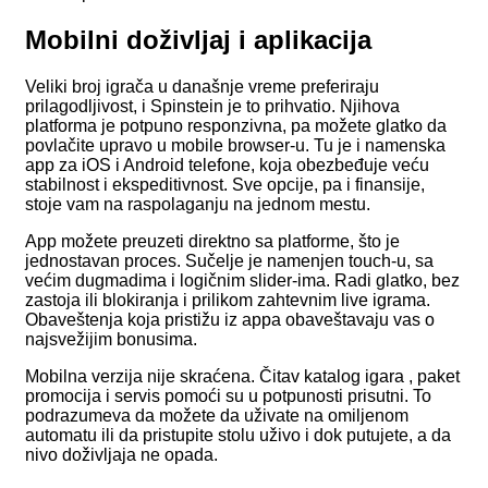
Mobilni doživljaj i aplikacija
Veliki broj igrača u današnje vreme preferiraju
prilagodljivost, i Spinstein je to prihvatio. Njihova
platforma je potpuno responzivna, pa možete glatko da
povlačite upravo u mobile browser-u. Tu je i namenska
app za iOS i Android telefone, koja obezbeđuje veću
stabilnost i ekspeditivnost. Sve opcije, pa i finansije,
stoje vam na raspolaganju na jednom mestu.
App možete preuzeti direktno sa platforme, što je
jednostavan proces. Sučelje je namenjen touch-u, sa
većim dugmadima i logičnim slider-ima. Radi glatko, bez
zastoja ili blokiranja i prilikom zahtevnim live igrama.
Obaveštenja koja pristižu iz appa obaveštavaju vas o
najsvežijim bonusima.
Mobilna verzija nije skraćena. Čitav katalog igara , paket
promocija i servis pomoći su u potpunosti prisutni. To
podrazumeva da možete da uživate na omiljenom
automatu ili da pristupite stolu uživo i dok putujete, a da
nivo doživljaja ne opada.