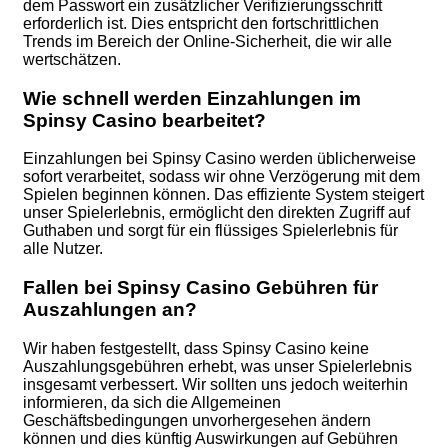
dem Passwort ein zusätzlicher Verifizierungsschritt
erforderlich ist. Dies entspricht den fortschrittlichen
Trends im Bereich der Online-Sicherheit, die wir alle
wertschätzen.
Wie schnell werden Einzahlungen im
Spinsy Casino bearbeitet?
Einzahlungen bei Spinsy Casino werden üblicherweise
sofort verarbeitet, sodass wir ohne Verzögerung mit dem
Spielen beginnen können. Das effiziente System steigert
unser Spielerlebnis, ermöglicht den direkten Zugriff auf
Guthaben und sorgt für ein flüssiges Spielerlebnis für
alle Nutzer.
Fallen bei Spinsy Casino Gebühren für
Auszahlungen an?
Wir haben festgestellt, dass Spinsy Casino keine
Auszahlungsgebühren erhebt, was unser Spielerlebnis
insgesamt verbessert. Wir sollten uns jedoch weiterhin
informieren, da sich die Allgemeinen
Geschäftsbedingungen unvorhergesehen ändern
können und dies künftig Auswirkungen auf Gebühren