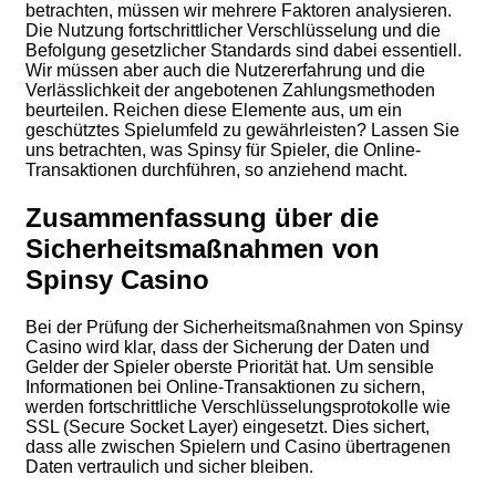
betrachten, müssen wir mehrere Faktoren analysieren.
Die Nutzung fortschrittlicher Verschlüsselung und die
Befolgung gesetzlicher Standards sind dabei essentiell.
Wir müssen aber auch die Nutzererfahrung und die
Verlässlichkeit der angebotenen Zahlungsmethoden
beurteilen. Reichen diese Elemente aus, um ein
geschütztes Spielumfeld zu gewährleisten? Lassen Sie
uns betrachten, was Spinsy für Spieler, die Online-
Transaktionen durchführen, so anziehend macht.
Zusammenfassung über die
Sicherheitsmaßnahmen von
Spinsy Casino
Bei der Prüfung der Sicherheitsmaßnahmen von Spinsy
Casino wird klar, dass der Sicherung der Daten und
Gelder der Spieler oberste Priorität hat. Um sensible
Informationen bei Online-Transaktionen zu sichern,
werden fortschrittliche Verschlüsselungsprotokolle wie
SSL (Secure Socket Layer) eingesetzt. Dies sichert,
dass alle zwischen Spielern und Casino übertragenen
Daten vertraulich und sicher bleiben.