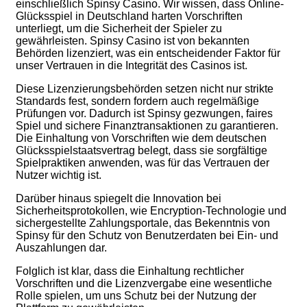
einschließlich Spinsy Casino. Wir wissen, dass Online-
Glücksspiel in Deutschland harten Vorschriften
unterliegt, um die Sicherheit der Spieler zu
gewährleisten. Spinsy Casino ist von bekannten
Behörden lizenziert, was ein entscheidender Faktor für
unser Vertrauen in die Integrität des Casinos ist.
Diese Lizenzierungsbehörden setzen nicht nur strikte
Standards fest, sondern fordern auch regelmäßige
Prüfungen vor. Dadurch ist Spinsy gezwungen, faires
Spiel und sichere Finanztransaktionen zu garantieren.
Die Einhaltung von Vorschriften wie dem deutschen
Glücksspielstaatsvertrag belegt, dass sie sorgfältige
Spielpraktiken anwenden, was für das Vertrauen der
Nutzer wichtig ist.
Darüber hinaus spiegelt die Innovation bei
Sicherheitsprotokollen, wie Encryption-Technologie und
sichergestellte Zahlungsportale, das Bekenntnis von
Spinsy für den Schutz von Benutzerdaten bei Ein- und
Auszahlungen dar.
Folglich ist klar, dass die Einhaltung rechtlicher
Vorschriften und die Lizenzvergabe eine wesentliche
Rolle spielen, um uns Schutz bei der Nutzung der