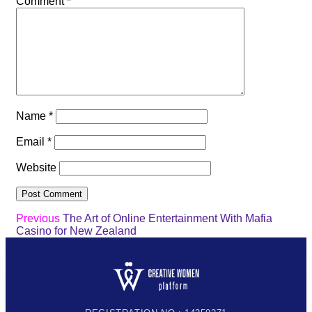
Comment
*
Name
*
Email
*
Website
Previous
The Art of Online Entertainment With Mafia
Casino for New Zealand