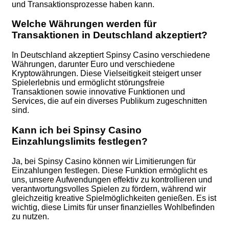
und Transaktionsprozesse haben kann.
Welche Währungen werden für
Transaktionen in Deutschland akzeptiert?
In Deutschland akzeptiert Spinsy Casino verschiedene
Währungen, darunter Euro und verschiedene
Kryptowährungen. Diese Vielseitigkeit steigert unser
Spielerlebnis und ermöglicht störungsfreie
Transaktionen sowie innovative Funktionen und
Services, die auf ein diverses Publikum zugeschnitten
sind.
Kann ich bei Spinsy Casino
Einzahlungslimits festlegen?
Ja, bei Spinsy Casino können wir Limitierungen für
Einzahlungen festlegen. Diese Funktion ermöglicht es
uns, unsere Aufwendungen effektiv zu kontrollieren und
verantwortungsvolles Spielen zu fördern, während wir
gleichzeitig kreative Spielmöglichkeiten genießen. Es ist
wichtig, diese Limits für unser finanzielles Wohlbefinden
zu nutzen.