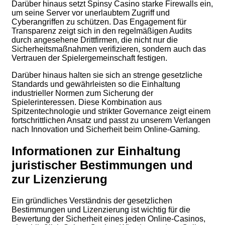
Darüber hinaus setzt Spinsy Casino starke Firewalls ein,
um seine Server vor unerlaubtem Zugriff und
Cyberangriffen zu schützen. Das Engagement für
Transparenz zeigt sich in den regelmäßigen Audits
durch angesehene Drittfirmen, die nicht nur die
Sicherheitsmaßnahmen verifizieren, sondern auch das
Vertrauen der Spielergemeinschaft festigen.
Darüber hinaus halten sie sich an strenge gesetzliche
Standards und gewährleisten so die Einhaltung
industrieller Normen zum Sicherung der
Spielerinteressen. Diese Kombination aus
Spitzentechnologie und strikter Governance zeigt einem
fortschrittlichen Ansatz und passt zu unserem Verlangen
nach Innovation und Sicherheit beim Online-Gaming.
Informationen zur Einhaltung
juristischer Bestimmungen und
zur Lizenzierung
Ein gründliches Verständnis der gesetzlichen
Bestimmungen und Lizenzierung ist wichtig für die
Bewertung der Sicherheit eines jeden Online-Casinos,