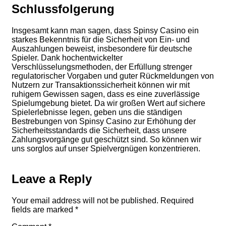
Schlussfolgerung
Insgesamt kann man sagen, dass Spinsy Casino ein
starkes Bekenntnis für die Sicherheit von Ein- und
Auszahlungen beweist, insbesondere für deutsche
Spieler. Dank hochentwickelter
Verschlüsselungsmethoden, der Erfüllung strenger
regulatorischer Vorgaben und guter Rückmeldungen von
Nutzern zur Transaktionssicherheit können wir mit
ruhigem Gewissen sagen, dass es eine zuverlässige
Spielumgebung bietet. Da wir großen Wert auf sichere
Spielerlebnisse legen, geben uns die ständigen
Bestrebungen von Spinsy Casino zur Erhöhung der
Sicherheitsstandards die Sicherheit, dass unsere
Zahlungsvorgänge gut geschützt sind. So können wir
uns sorglos auf unser Spielvergnügen konzentrieren.
Leave a Reply
Your email address will not be published.
Required
fields are marked
*