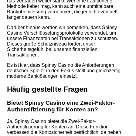
das Vertrauen weiter stärkt. Wer eine traditionelle
Methode lieber mag, kann auch eine unmittelbare
Banküberweisung vornehmen, die jedoch eventuell
länger dauern kann.
Darüber hinaus werden wir bemerken, dass Spinsy
Casino Verschlüsselungsprotokolle verwendet, um
unsere Finanzdaten bei Transaktionen zu schützen.
Dieses große Schutzniveau fördert unser
Sicherheitsgefühl bei unseren finanziellen
Transaktionen.
Es ist klar, dass Spinsy Casino die Anforderungen
deutscher Spieler in den Fokus stellt und gleichzeitig
moderne Banklösungen einsetzt.
Häufig gestellte Fragen
Bietet Spinsy Casino eine Zwei-Faktor-
Authentifizierung für Konten an?
Ja, Spinsy Casino bietet die Zwei-Faktor-
Authentifizierung für Konten an. Diese Funktion
verbessert die Kontosicherheit beträchtlich, da neben