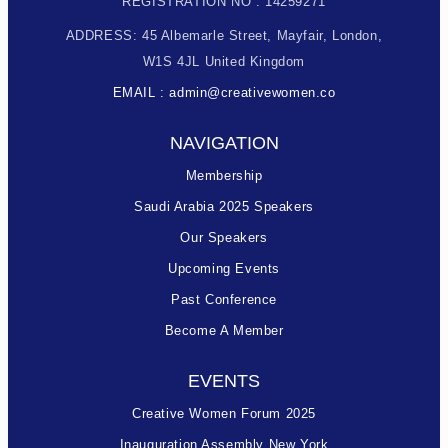
REGISTRATION NO : 14259271
ADDRESS: 45 Albemarle Street, Mayfair, London,
W1S 4JL United Kingdom
EMAIL : admin@creativewomen.co
NAVIGATION
Membership
Saudi Arabia 2025 Speakers
Our Speakers
Upcoming Events
Past Conference
Become A Member
EVENTS
Creative Women Forum 2025
Inauguration Assembly New York