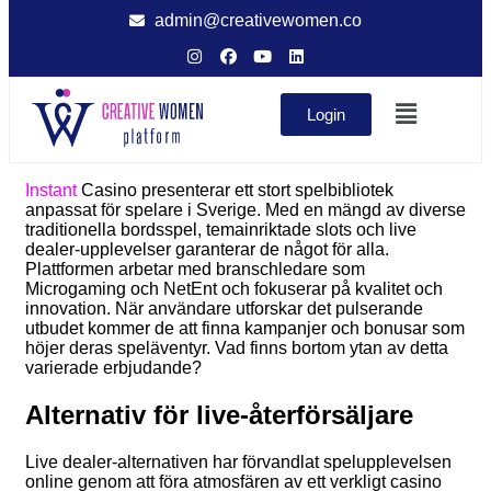
admin@creativewomen.co
Login
Instant
Casino presenterar ett stort spelbibliotek
anpassat för spelare i Sverige. Med en mängd av diverse
traditionella bordsspel, temainriktade slots och live
dealer-upplevelser garanterar de något för alla.
Plattformen arbetar med branschledare som
Microgaming och NetEnt och fokuserar på kvalitet och
innovation. När användare utforskar det pulserande
utbudet kommer de att finna kampanjer och bonusar som
höjer deras speläventyr. Vad finns bortom ytan av detta
varierade erbjudande?
Alternativ för live-återförsäljare
Live dealer-alternativen har förvandlat spelupplevelsen
online genom att föra atmosfären av ett verkligt casino