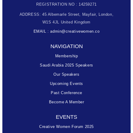
REGISTRATION NO : 14259271
ADDRESS: 45 Albemarle Street, Mayfair, London,
W1S 4JL United Kingdom
EMAIL : admin@creativewomen.co
NAVIGATION
Membership
Saudi Arabia 2025 Speakers
Our Speakers
Upcoming Events
Past Conference
Become A Member
EVENTS
Creative Women Forum 2025