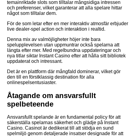
temainriktade slots som tilltalar mångsidiga intressen
och preferenser, vilket garanterar att alla spelare hittar
något som tilltalar dem.
För de som letar efter en mer interaktiv atmosfär erbjuder
live dealer-spel action och interaktion i realtid.
Denna mix av valmöjligheter höjer inte bara
spelupplevelsen utan uppmuntrar också spelarna att
längta efter mer. Med regelbundna uppdateringar och
nya titlar siktar Instant Casino efter att hålla sitt bibliotek
uppdaterat och intressant.
Det är en plattform där mångfald dominerar, vilket gör
den till en förstklassig destination för alla
onlinespelsentusiaster.
Åtagande om ansvarsfullt
spelbeteende
Ansvarsfullt spelande är en fundamental policy för att
säkerställa spelarnas säkerhet och glädje på Instant
Casino. Casinot är dedikerat till att stödja en sund
spelmiljö genom detaljerade insatser designade för att