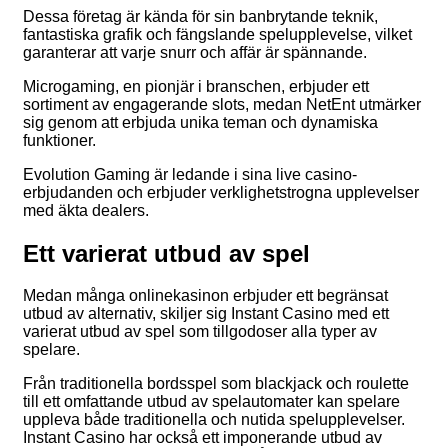
Dessa företag är kända för sin banbrytande teknik,
fantastiska grafik och fängslande spelupplevelse, vilket
garanterar att varje snurr och affär är spännande.
Microgaming, en pionjär i branschen, erbjuder ett
sortiment av engagerande slots, medan NetEnt utmärker
sig genom att erbjuda unika teman och dynamiska
funktioner.
Evolution Gaming är ledande i sina live casino-
erbjudanden och erbjuder verklighetstrogna upplevelser
med äkta dealers.
Ett varierat utbud av spel
Medan många onlinekasinon erbjuder ett begränsat
utbud av alternativ, skiljer sig Instant Casino med ett
varierat utbud av spel som tillgodoser alla typer av
spelare.
Från traditionella bordsspel som blackjack och roulette
till ett omfattande utbud av spelautomater kan spelare
uppleva både traditionella och nutida spelupplevelser.
Instant Casino har också ett imponerande utbud av