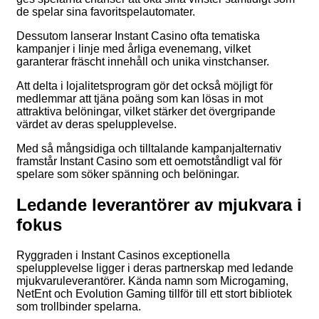
de spelar sina favoritspelautomater.
Dessutom lanserar Instant Casino ofta tematiska
kampanjer i linje med årliga evenemang, vilket
garanterar fräscht innehåll och unika vinstchanser.
Att delta i lojalitetsprogram gör det också möjligt för
medlemmar att tjäna poäng som kan lösas in mot
attraktiva belöningar, vilket stärker det övergripande
värdet av deras spelupplevelse.
Med så mångsidiga och tilltalande kampanjalternativ
framstår Instant Casino som ett oemotståndligt val för
spelare som söker spänning och belöningar.
Ledande leverantörer av mjukvara i
fokus
Ryggraden i Instant Casinos exceptionella
spelupplevelse ligger i deras partnerskap med ledande
mjukvaruleverantörer. Kända namn som Microgaming,
NetEnt och Evolution Gaming tillför till ett stort bibliotek
som trollbinder spelarna.