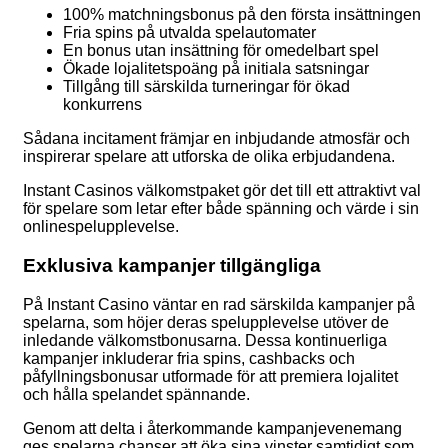
100% matchningsbonus på den första insättningen
Fria spins på utvalda spelautomater
En bonus utan insättning för omedelbart spel
Ökade lojalitetspoäng på initiala satsningar
Tillgång till särskilda turneringar för ökad
konkurrens
Sådana incitament främjar en inbjudande atmosfär och
inspirerar spelare att utforska de olika erbjudandena.
Instant Casinos välkomstpaket gör det till ett attraktivt val
för spelare som letar efter både spänning och värde i sin
onlinespelupplevelse.
Exklusiva kampanjer tillgängliga
På Instant Casino väntar en rad särskilda kampanjer på
spelarna, som höjer deras spelupplevelse utöver de
inledande välkomstbonusarna. Dessa kontinuerliga
kampanjer inkluderar fria spins, cashbacks och
påfyllningsbonusar utformade för att premiera lojalitet
och hålla spelandet spännande.
Genom att delta i återkommande kampanjevenemang
ges spelarna chanser att öka sina vinster samtidigt som