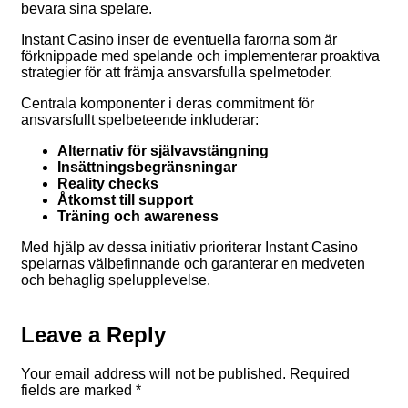
bevara sina spelare.
Instant Casino inser de eventuella farorna som är
förknippade med spelande och implementerar proaktiva
strategier för att främja ansvarsfulla spelmetoder.
Centrala komponenter i deras commitment för
ansvarsfullt spelbeteende inkluderar:
Alternativ för självavstängning
Insättningsbegränsningar
Reality checks
Åtkomst till support
Träning och awareness
Med hjälp av dessa initiativ prioriterar Instant Casino
spelarnas välbefinnande och garanterar en medveten
och behaglig spelupplevelse.
Leave a Reply
Your email address will not be published.
Required
fields are marked
*