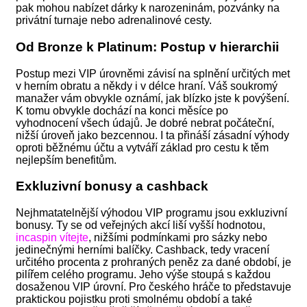
pak mohou nabízet dárky k narozeninám, pozvánky na
privátní turnaje nebo adrenalinové cesty.
Od Bronze k Platinum: Postup v hierarchii
Postup mezi VIP úrovněmi závisí na splnění určitých met
v herním obratu a někdy i v délce hraní. Váš soukromý
manažer vám obvykle oznámí, jak blízko jste k povýšení.
K tomu obvykle dochází na konci měsíce po
vyhodnocení všech údajů. Je dobré nebrat počáteční,
nižší úroveň jako bezcennou. I ta přináší zásadní výhody
oproti běžnému účtu a vytváří základ pro cestu k těm
nejlepším benefitům.
Exkluzivní bonusy a cashback
Nejhmatatelnější výhodou VIP programu jsou exkluzivní
bonusy. Ty se od veřejných akcí liší vyšší hodnotou,
incaspin vítejte
, nižšími podmínkami pro sázky nebo
jedinečnými herními balíčky. Cashback, tedy vracení
určitého procenta z prohraných peněz za dané období, je
pilířem celého programu. Jeho výše stoupá s každou
dosaženou VIP úrovní. Pro českého hráče to představuje
praktickou pojistku proti smolnému období a také