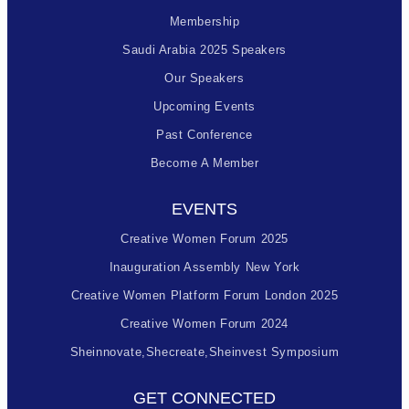
Membership
Saudi Arabia 2025 Speakers
Our Speakers
Upcoming Events
Past Conference
Become A Member
EVENTS
Creative Women Forum 2025
Inauguration Assembly New York
Creative Women Platform Forum London 2025
Creative Women Forum 2024
Sheinnovate,shecreate,sheinvest Symposium
GET CONNECTED