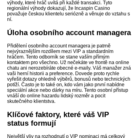
výhody, které hráč uvítá při každé transakci. Tyto
regionální výhody dokazují, že Incaspin Casino
považuje českou klientelu seriózně a věnuje do vztahu s
ní.
Úloha osobního account managera
Přidělení osobního account managera je patrně
nejvýraznějším rozdílem mezi VIP a standardním
hráčem. Tento odborník se stane vaším přímým
kontaktem pro všechno. Už nečekáte ve frontě na online
chatu ani nerozebíráte obecné e-maily. Váš manažer zná
vaši herní historii a preference. Dovede proto rychle
vyřešit dotazy ohledně výběrů, bonusů nebo technických
potíží. Často je to také on, kdo vám jako první nabídne
speciální akce nebo dárky na míru. Tento osobní přístup
vnáší do online hazardu lidský rozměr a pocit
skutečného klientstva.
Klíčové faktory, které váš VIP
status formují
Největší vliv na rozhodnutí o VIP nominaci má celkový