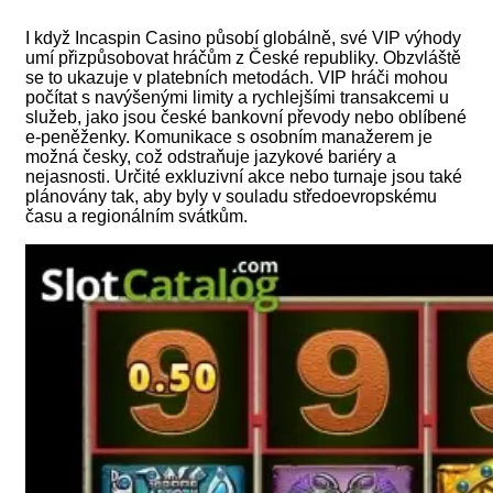
I když Incaspin Casino působí globálně, své VIP výhody
umí přizpůsobovat hráčům z České republiky. Obzvláště
se to ukazuje v platebních metodách. VIP hráči mohou
počítat s navýšenými limity a rychlejšími transakcemi u
služeb, jako jsou české bankovní převody nebo oblíbené
e-peněženky. Komunikace s osobním manažerem je
možná česky, což odstraňuje jazykové bariéry a
nejasnosti. Určité exkluzivní akce nebo turnaje jsou také
plánovány tak, aby byly v souladu středoevropskému
času a regionálním svátkům.