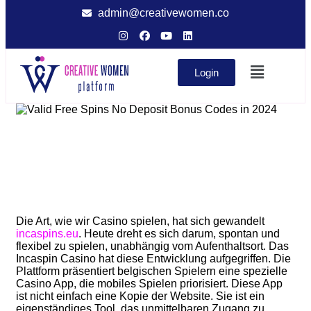
admin@creativewomen.co
Login
Die Art, wie wir Casino spielen, hat sich gewandelt
incaspins.eu
. Heute dreht es sich darum, spontan und
flexibel zu spielen, unabhängig vom Aufenthaltsort. Das
Incaspin Casino hat diese Entwicklung aufgegriffen. Die
Plattform präsentiert belgischen Spielern eine spezielle
Casino App, die mobiles Spielen priorisiert. Diese App
ist nicht einfach eine Kopie der Website. Sie ist ein
eigenständiges Tool, das unmittelbaren Zugang zu