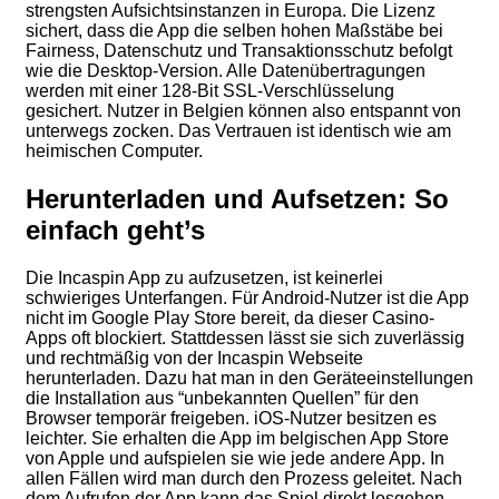
strengsten Aufsichtsinstanzen in Europa. Die Lizenz
sichert, dass die App die selben hohen Maßstäbe bei
Fairness, Datenschutz und Transaktionsschutz befolgt
wie die Desktop-Version. Alle Datenübertragungen
werden mit einer 128-Bit SSL-Verschlüsselung
gesichert. Nutzer in Belgien können also entspannt von
unterwegs zocken. Das Vertrauen ist identisch wie am
heimischen Computer.
Herunterladen und Aufsetzen: So
einfach geht’s
Die Incaspin App zu aufzusetzen, ist keinerlei
schwieriges Unterfangen. Für Android-Nutzer ist die App
nicht im Google Play Store bereit, da dieser Casino-
Apps oft blockiert. Stattdessen lässt sie sich zuverlässig
und rechtmäßig von der Incaspin Webseite
herunterladen. Dazu hat man in den Geräteeinstellungen
die Installation aus “unbekannten Quellen” für den
Browser temporär freigeben. iOS-Nutzer besitzen es
leichter. Sie erhalten die App im belgischen App Store
von Apple und aufspielen sie wie jede andere App. In
allen Fällen wird man durch den Prozess geleitet. Nach
dem Aufrufen der App kann das Spiel direkt losgehen.