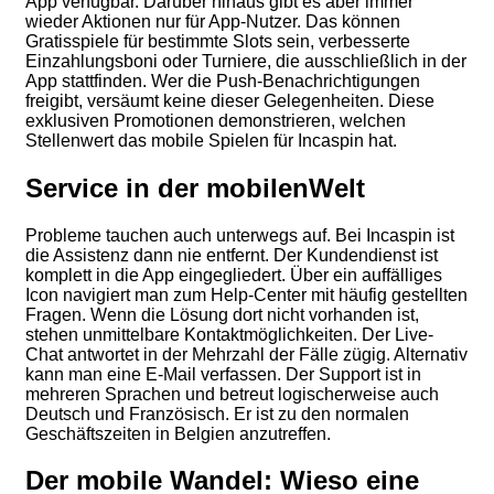
App verfügbar. Darüber hinaus gibt es aber immer
wieder Aktionen nur für App-Nutzer. Das können
Gratisspiele für bestimmte Slots sein, verbesserte
Einzahlungsboni oder Turniere, die ausschließlich in der
App stattfinden. Wer die Push-Benachrichtigungen
freigibt, versäumt keine dieser Gelegenheiten. Diese
exklusiven Promotionen demonstrieren, welchen
Stellenwert das mobile Spielen für Incaspin hat.
Service in der mobilenWelt
Probleme tauchen auch unterwegs auf. Bei Incaspin ist
die Assistenz dann nie entfernt. Der Kundendienst ist
komplett in die App eingegliedert. Über ein auffälliges
Icon navigiert man zum Help-Center mit häufig gestellten
Fragen. Wenn die Lösung dort nicht vorhanden ist,
stehen unmittelbare Kontaktmöglichkeiten. Der Live-
Chat antwortet in der Mehrzahl der Fälle zügig. Alternativ
kann man eine E-Mail verfassen. Der Support ist in
mehreren Sprachen und betreut logischerweise auch
Deutsch und Französisch. Er ist zu den normalen
Geschäftszeiten in Belgien anzutreffen.
Der mobile Wandel: Wieso eine