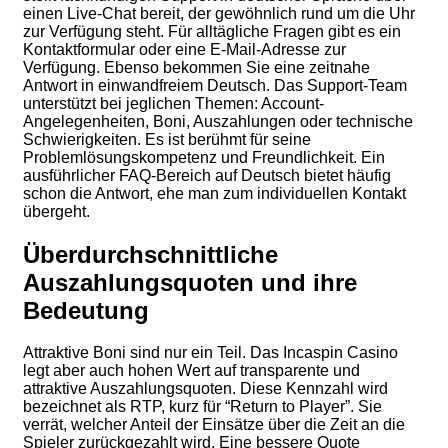
einen Live-Chat bereit, der gewöhnlich rund um die Uhr
zur Verfügung steht. Für alltägliche Fragen gibt es ein
Kontaktformular oder eine E-Mail-Adresse zur
Verfügung. Ebenso bekommen Sie eine zeitnahe
Antwort in einwandfreiem Deutsch. Das Support-Team
unterstützt bei jeglichen Themen: Account-
Angelegenheiten, Boni, Auszahlungen oder technische
Schwierigkeiten. Es ist berühmt für seine
Problemlösungskompetenz und Freundlichkeit. Ein
ausführlicher FAQ-Bereich auf Deutsch bietet häufig
schon die Antwort, ehe man zum individuellen Kontakt
übergeht.
Überdurchschnittliche
Auszahlungsquoten und ihre
Bedeutung
Attraktive Boni sind nur ein Teil. Das Incaspin Casino
legt aber auch hohen Wert auf transparente und
attraktive Auszahlungsquoten. Diese Kennzahl wird
bezeichnet als RTP, kurz für “Return to Player”. Sie
verrät, welcher Anteil der Einsätze über die Zeit an die
Spieler zurückgezahlt wird. Eine bessere Quote