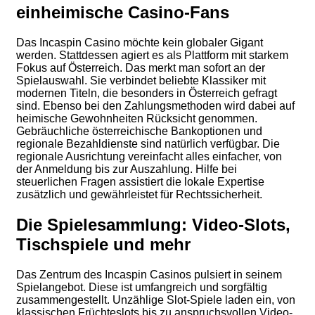
einheimische Casino-Fans
Das Incaspin Casino möchte kein globaler Gigant
werden. Stattdessen agiert es als Plattform mit starkem
Fokus auf Österreich. Das merkt man sofort an der
Spielauswahl. Sie verbindet beliebte Klassiker mit
modernen Titeln, die besonders in Österreich gefragt
sind. Ebenso bei den Zahlungsmethoden wird dabei auf
heimische Gewohnheiten Rücksicht genommen.
Gebräuchliche österreichische Bankoptionen und
regionale Bezahldienste sind natürlich verfügbar. Die
regionale Ausrichtung vereinfacht alles einfacher, von
der Anmeldung bis zur Auszahlung. Hilfe bei
steuerlichen Fragen assistiert die lokale Expertise
zusätzlich und gewährleistet für Rechtssicherheit.
Die Spielesammlung: Video-Slots,
Tischspiele und mehr
Das Zentrum des Incaspin Casinos pulsiert in seinem
Spielangebot. Diese ist umfangreich und sorgfältig
zusammengestellt. Unzählige Slot-Spiele laden ein, von
klassischen Früchteslots bis zu anspruchsvollen Video-