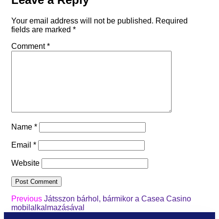
Your email address will not be published.
Required
fields are marked
*
Comment
*
Name
*
Email
*
Website
Previous
Játsszon bárhol, bármikor a Casea Casino
mobilalkalmazásával