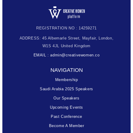
REGISTRATION NO : 14259271
ADDRESS: 45 Albemarle Street, Mayfair, London,
W1S 4JL United Kingdom
EMAIL : admin@creativewomen.co
NAVIGATION
Membership
Saudi Arabia 2025 Speakers
Our Speakers
Upcoming Events
Past Conference
Become A Member