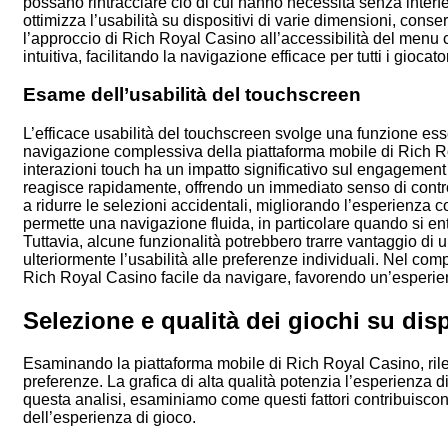
possano rintracciare ciò di cui hanno necessità senza interf
ottimizza l’usabilità su dispositivi di varie dimensioni, co
l’approccio di Rich Royal Casino all’accessibilità del menu
intuitiva, facilitando la navigazione efficace per tutti i giocator
Esame dell’usabilità del touchscreen
L’efficace usabilità del touchscreen svolge una funzione esse
navigazione complessiva della piattaforma mobile di Rich Ro
interazioni touch ha un impatto significativo sul engagemen
reagisce rapidamente, offrendo un immediato senso di controll
a ridurre le selezioni accidentali, migliorando l’esperienza 
permette una navigazione fluida, in particolare quando si ent
Tuttavia, alcune funzionalità potrebbero trarre vantaggio di u
ulteriormente l’usabilità alle preferenze individuali. Nel com
Rich Royal Casino facile da navigare, favorendo un’esperienz
Selezione e qualità dei giochi su disp
Esaminando la piattaforma mobile di Rich Royal Casino, ril
preferenze. La grafica di alta qualità potenzia l’esperienza 
questa analisi, esaminiamo come questi fattori contribuiscon
dell’esperienza di gioco.