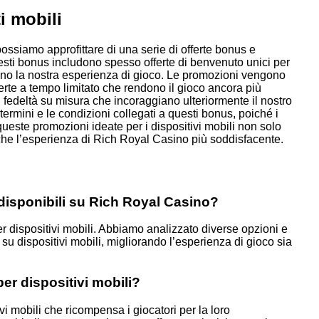
i mobili
ossiamo approfittare di una serie di offerte bonus e
sti bonus includono spesso offerte di benvenuto unici per
iorano la nostra esperienza di gioco. Le promozioni vengono
erte a tempo limitato che rendono il gioco ancora più
 fedeltà su misura che incoraggiano ulteriormente il nostro
termini e le condizioni collegati a questi bonus, poiché i
ste promozioni ideate per i dispositivi mobili non solo
che l’esperienza di Rich Royal Casino più soddisfacente.
 disponibili su Rich Royal Casino?
r dispositivi mobili. Abbiamo analizzato diverse opzioni e
 su dispositivi mobili, migliorando l’esperienza di gioco sia
per dispositivi mobili?
vi mobili che ricompensa i giocatori per la loro