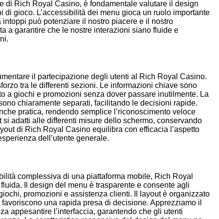
le di Rich Royal Casino, è fondamentale valutare il design
oni di gioco. L’accessibilità dei menu gioca un ruolo importante
toppi può potenziare il nostro piacere e il nostro
a a garantire che le nostre interazioni siano fluide e
ni.
umentare il partecipazione degli utenti al Rich Royal Casino.
sforzo tra le differenti sezioni. Le informazioni chiave sono
o a giochi e promozioni senza dover passare inutilmente. La
 sono chiaramente separati, facilitando le decisioni rapide.
 anche pratica, rendendo semplice l’riconoscimento veloce
 si adatti alle differenti misure dello schermo, conservando
el layout di Rich Royal Casino equilibra con efficacia l’aspetto
’esperienza dell’utente generale.
abilità complessiva di una piattaforma mobile, Rich Royal
 fluida. Il design del menu è trasparente e consente agli
iochi, promozioni e assistenza clienti. Il layout è organizzato
he favoriscono una rapida presa di decisione. Apprezziamo il
za appesantire l’interfaccia, garantendo che gli utenti