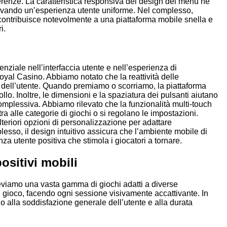
erenze. La caratteristica responsiva del design del menu ne
nservando un’esperienza utente uniforme. Nel complesso,
 contribuisce notevolmente a una piattaforma mobile snella e
i.
nziale nell’interfaccia utente e nell’esperienza di
yal Casino. Abbiamo notato che la reattività delle
t dell’utente. Quando premiamo o scorriamo, la piattaforma
o. Inoltre, le dimensioni e la spaziatura dei pulsanti aiutano
complessiva. Abbiamo rilevato che la funzionalità multi-touch
ra alle categorie di giochi o si regolano le impostazioni.
lteriori opzioni di personalizzazione per adattare
plesso, il design intuitivo assicura che l’ambiente mobile di
a utente positiva che stimola i giocatori a tornare.
ositivi mobili
eviamo una vasta gamma di giochi adatti a diverse
di gioco, facendo ogni sessione visivamente accattivante. In
o alla soddisfazione generale dell’utente e alla durata