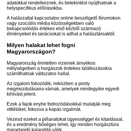
adatokkal rendelkeznek, és betekintést nyújthatnak a
helyspecifikus előírásokba.
A halászattal kapcsolatos online beszélgető fórumokon
vagy szociális média közösségekben való
bekapcsolódás értékes első kézből származó
élményeket és tanácsokat is adhat a halásztársaktól.
Milyen halakat lehet fogni
Magyarországon?
Magyarország érintetlen vizeinek árnyékos
mélységeiben a horgászok érdekes találkozásokra
számíthatnak változatos hallal.
Az izgalom fokozódik, miközben a ponty
megmozdulásaira várnak, amelyek mindegyike egyedi
kihívást jelent.
Ezek a fajok enyhe fodrozódásokkal mutatják meg
ottlétüket, fokozva a kapás izgalmát.
Vezesd ezeket a pillanatokat ügyességgel és kitartással,
és a eredmény bőséges lehet, így minden horgásztúra
maradandó kalanddá válik.