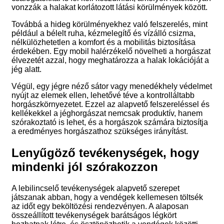
vonzzák a halakat korlátozott látási körülmények között.
Továbbá a hideg körülményekhez való felszerelés, mint
például a bélelt ruha, kézmelegítő és vízálló csizma,
nélkülözhetetlen a komfort és a mobilitás biztosítása
érdekében. Egy mobil halérzékelő növelheti a horgászat
élvezetét azzal, hogy meghatározza a halak lokációját a
jég alatt.
Végül, egy jégre néző sátor vagy menedékhely védelmet
nyújt az elemek ellen, lehetővé téve a kontrolláltabb
horgászkörnyezetet. Ezzel az alapvető felszereléssel és
kellékekkel a jéghorgászat nemcsak produktív, hanem
szórakoztató is lehet, és a horgászok számára biztosítja
a eredményes horgászathoz szükséges irányítást.
Lenyűgöző tevékenységek, hogy
mindenki jól szórakozzon
A lebilincselő tevékenységek alapvető szerepet
játszanak abban, hogy a vendégek kellemesen töltsék
az időt egy beköltözési rendezvényen. A alaposan
összeállított tevékenységek barátságos légkört