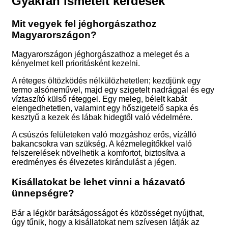
Gyakran ismételt kérdések
Mit vegyek fel jéghorgászathoz
Magyarországon?
Magyarországon jéghorgászathoz a meleget és a
kényelmet kell prioritásként kezelni.
A réteges öltözködés nélkülözhetetlen; kezdjünk egy
termo alsóneművel, majd egy szigetelt nadrággal és egy
víztaszító külső réteggel. Egy meleg, bélelt kabát
elengedhetetlen, valamint egy hőszigetelő sapka és
kesztyű a kezek és lábak hidegtől való védelmére.
A csúszós felületeken való mozgáshoz erős, vízálló
bakancsokra van szükség. A kézmelegítőkkel való
felszerelések növelhetik a komfortot, biztosítva a
eredményes és élvezetes kirándulást a jégen.
Kisállatokat be lehet vinni a házavató
ünnepségre?
Bár a légkör barátságosságot és közösséget nyújthat,
úgy tűnik, hogy a kisállatokat nem szívesen látják az