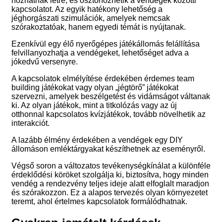
hozhatnak létre, és ösztönözhetik a vendégek közötti
kapcsolatot. Az egyik hatékony lehetőség a
jéghorgászati szimulációk, amelyek nemcsak
szórakoztatóak, hanem egyedi témát is nyújtanak.
Ezenkívül egy élő nyerőgépes játékállomás felállítása
felvillanyozhatja a vendégeket, lehetőséget adva a
jókedvű versenyre.
A kapcsolatok elmélyítése érdekében érdemes team
building játékokat vagy olyan „jégtörő” játékokat
szervezni, amelyek beszélgetést és vidámságot váltanak
ki. Az olyan játékok, mint a titkolózás vagy az új
otthonnal kapcsolatos kvízjátékok, tovább növelhetik az
interakciót.
A lazább élmény érdekében a vendégek egy DIY
állomáson emléktárgyakat készíthetnek az eseményről.
Végső soron a változatos tevékenységkínálat a különféle
érdeklődési köröket szolgálja ki, biztosítva, hogy minden
vendég a rendezvény teljes ideje alatt elfoglalt maradjon
és szórakozzon. Ez a alapos tervezés olyan környezetet
teremt, ahol értelmes kapcsolatok formálódhatnak.