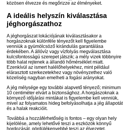
közösen élvezze és megőrizze az élményeket.
A ideális helyszín kiválasztása
jéghorgászathoz
A jéghorgászat lokációjának kiválasztásakor a
horgászoknak különféle tényezőt kell figyelembe
venniük a gyümölcsöző kirándulás garantálása
érdekében. A állóvíz vagy vízfolyás megválasztása
kulcsfontosságú szerepet játszik; a mély vizek többnyire
több halat rejtenek a állandó hőmérséklet miatt.
Ezenkívül az ismert halélőhelyekhez, mint például
elárasztott szerkezetekhez vagy növényzethez való
közeliség nagyban emelheti a fogási arányokat.
A jég mélysége egy további alapvető tényező; minimum
10 centiméter elvárt a biztonsághoz. A horgászoknak a
környező időjárási mintákat is figyelembe kell venniük,
mivel az folyamatos hideg befolyásolhatja a jég állapotát
és a halak reakcióit.
Továbbá a hozzáférhetőség is fontos – egy olyan hely
kijelölése, amely lehetővé teszi a eszközök könnyű
hordozását, gördülékenyebbé teszi az élvezetet.