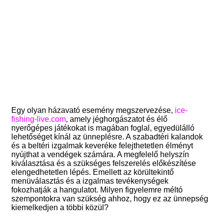
Egy olyan házavató esemény megszervezése,
ice-
fishing-live.com
, amely jéghorgászatot és élő
nyerőgépes játékokat is magában foglal, egyedülálló
lehetőséget kínál az ünneplésre. A szabadtéri kalandok
és a beltéri izgalmak keveréke felejthetetlen élményt
nyújthat a vendégek számára. A megfelelő helyszín
kiválasztása és a szükséges felszerelés előkészítése
elengedhetetlen lépés. Emellett az körültekintő
menüválasztás és a izgalmas tevékenységek
fokozhatják a hangulatot. Milyen figyelemre méltó
szempontokra van szükség ahhoz, hogy ez az ünnepség
kiemelkedjen a többi közül?