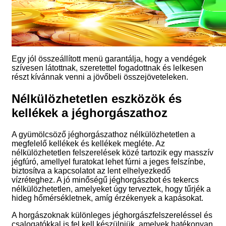
Egy jól összeállított menü garantálja, hogy a vendégek
szívesen látottnak, szeretettel fogadottnak és lelkesen
részt kívánnak venni a jövőbeli összejöveteleken.
Nélkülözhetetlen eszközök és
kellékek a jéghorgászathoz
A gyümölcsöző jéghorgászathoz nélkülözhetetlen a
megfelelő kellékek és kellékek megléte. Az
nélkülözhetetlen felszerelések közé tartozik egy masszív
jégfúró, amellyel furatokat lehet fúrni a jeges felszínbe,
biztosítva a kapcsolatot az lent elhelyezkedő
vízréteghez. A jó minőségű jéghorgászbot és tekercs
nélkülözhetetlen, amelyeket úgy terveztek, hogy tűrjék a
hideg hőmérsékletnek, amíg érzékenyek a kapásokat.
A horgászoknak különleges jéghorgászfelszereléssel és
csalogatókkal is fel kell készülniük, amelyek hatékonyan