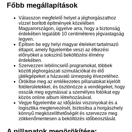
Főbb megállapítások
Válasszon megfelelő helyet a jéghorgászathoz
vízzel borított építmények közelében
Magyarországon, ügyelve arra, hogy a biztonság
érdekében legalább 10 centiméteres jégvastagság
legyen.
Építsen be egy helyi magyar ételeket tartalmazó
étlapot, amely figyelembe veszi az étkezési
előnyöket a sokszínű beköltözési élmény
érdekében.
Szervezzen lebilincselő programokat, többek
között jéghorgászati szimulációkat és élő
játékgépeket a házavató ünnepség élvezetéhez.
Örökítse meg az emlékezetes pillanatokat kijelölt
fotóterületekkel, és ösztönözze a vendégeket, hogy
osszák meg egymással a személyes fotóikat egy
közös online album létrehozásával.
Vegye figyelembe az időjárási viszonyokat és a
logisztika megtervezését, biztosítsa a horgászhely
könnyű megközelíthetőségét és szervezze meg
zökkenőmentesen a beköltözés időbeosztását.
A pillanatok megörökítése: