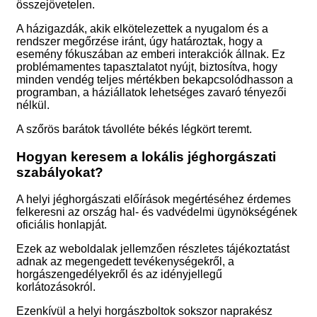
összejövetelen.
A házigazdák, akik elkötelezettek a nyugalom és a
rendszer megőrzése iránt, úgy határoztak, hogy a
esemény fókuszában az emberi interakciók állnak. Ez
problémamentes tapasztalatot nyújt, biztosítva, hogy
minden vendég teljes mértékben bekapcsolódhasson a
programban, a háziállatok lehetséges zavaró tényezői
nélkül.
A szőrös barátok távolléte békés légkört teremt.
Hogyan keresem a lokális jéghorgászati
szabályokat?
A helyi jéghorgászati előírások megértéséhez érdemes
felkeresni az ország hal- és vadvédelmi ügynökségének
oficiális honlapját.
Ezek az weboldalak jellemzően részletes tájékoztatást
adnak az megengedett tevékenységekről, a
horgászengedélyekről és az idényjellegű
korlátozásokról.
Ezenkívül a helyi horgászboltok sokszor naprakész