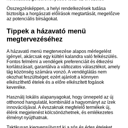
Összegzésképpen, a helyi rendelkezések tudása
biztosítja a horgászati előírások megtartását, megelőzve
az potenciális bírságokat.
Tippek a házavató menü
megtervezéséhez
A házavató menü megtervezése alapos mérlegelést
igényel, akárcsak egy kültéri kalandra való felkészülés.
Fontos felmérni a vendégek preferenciáit és étkezési
korlátozásait, garantálva a változatos választékot, amely
tág közönség számára vonzó. A vendéglátás nem
okozhat feszültséget; ezért ajánlott a könnyen
elkészíthető ételek és a előre elkészített fogások
keveréke.
Használj lokális alapanyagokat, hogy ünnepeld az új
otthonod hangulatát, kombináld a hagyományt az ízek
innovációjával. A évszaknak megfelelő termékek új,
élénk megjelenést kölcsönözhetnek, és emlékezetes
élményt nyújthatnak.
Taktikusan kiegyensúlyozd ki a sós és édes ételeket,