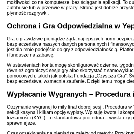
możliwości co na komputerze, bez ściągania aplikacji. To 
autobusie lub w przerwie w pracy. Strona jest dobrze przys
płynność rozgrywki.
Ochrona i Gra Odpowiedzialna w Ye
Gra o prawdziwe pieniądze żąda najlepszych norm bezpie
bezpieczeństwa naszych danych personalnych i finansowyc
jest dla mnie podejście do gry z odpowiedzialnością. Platf
i fundusze na zabawę.
W ustawieniach konta mogę skonfigurować dzienne, tygod
również ograniczyć sesje gry albo skorzystać z samowyklucz
pomocowych, takich jak polska Fundacja „Czystsza Gra”. 
bezpieczeństwa, wzmacnia zaufanie. Dzięki temu mogę cies
Wypłacanie Wygranych – Procedura i 
Otrzymanie wygranej to miły finał dobrej sesji. Procedura w 
sekcji kasyna i klikam opcję wypłaty. Wpisuję kwotę i akce
tożsamości (KYC). To standardowa procedura – wystarczy p
sprawniejsze.
Czas oczekiwania na pieniądze zależy od metody. Przy kryp