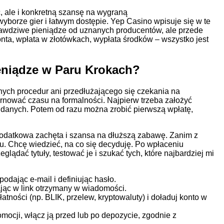
ć, ale i konkretną szansę na wygraną
yborze gier i łatwym dostępie. Yep Casino wpisuje się w te
prawdziwe pieniądze od uznanych producentów, ale przede
nta, wpłata w złotówkach, wypłata środków – wszystko jest
eniądze w Paru Krokach?
dnych procedur ani przedłużającego się czekania na
arnować czasu na formalności. Najpierw trzeba założyć
anych. Potem od razu można zrobić pierwszą wpłatę,
dodatkowa zachęta i szansa na dłuższą zabawę. Zanim z
tu. Chcę wiedzieć, na co się decyduję. Po wpłaceniu
glądać tytuły, testować je i szukać tych, które najbardziej mi
podając e-mail i definiując hasło.
ając w link otrzymany w wiadomości.
ności (np. BLIK, przelew, kryptowaluty) i doładuj konto w
omocji, włącz ją przed lub po depozycie, zgodnie z