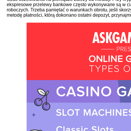
ekspresowe przelewy bankowe często wykonywane są w ciąg
roboczych. Trzeba pamiętać o warunkach obrotu, jeśli skorz
metodę płatności, którą dokonano ostatni depozyt, przynajm