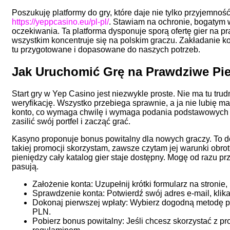
Poszukuję platformy do gry, które daje nie tylko przyjemnoś
https://yeppcasino.eu/pl-pl/
. Stawiam na ochronie, bogatym w
oczekiwania. Ta platforma dysponuje sporą ofertę gier na 
wszystkim koncentruje się na polskim graczu. Zakładanie ko
tu przygotowane i dopasowane do naszych potrzeb.
Jak Uruchomić Grę na Prawdziwe Pi
Start gry w Yep Casino jest niezwykle proste. Nie ma tu tru
weryfikację. Wszystko przebiega sprawnie, a ja nie lubię m
konto, co wymaga chwilę i wymaga podania podstawowych d
zasilić swój portfel i zacząć grać.
Kasyno proponuje bonus powitalny dla nowych graczy. To 
takiej promocji skorzystam, zawsze czytam jej warunki obro
pieniędzy cały katalog gier staje dostępny. Mogę od razu prze
pasują.
Założenie konta: Uzupełnij krótki formularz na stronie, 
Sprawdzenie konta: Potwierdź swój adres e-mail, klik
Dokonaj pierwszej wpłaty: Wybierz dogodną metodę płat
PLN.
Pobierz bonus powitalny: Jeśli chcesz skorzystać z pr