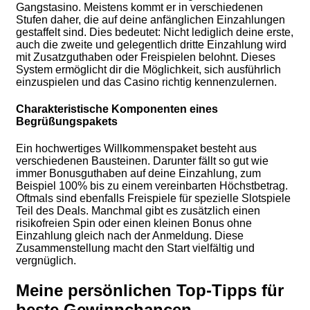
Gangstasino. Meistens kommt er in verschiedenen
Stufen daher, die auf deine anfänglichen Einzahlungen
gestaffelt sind. Dies bedeutet: Nicht lediglich deine erste,
auch die zweite und gelegentlich dritte Einzahlung wird
mit Zusatzguthaben oder Freispielen belohnt. Dieses
System ermöglicht dir die Möglichkeit, sich ausführlich
einzuspielen und das Casino richtig kennenzulernen.
Charakteristische Komponenten eines
Begrüßungspakets
Ein hochwertiges Willkommenspaket besteht aus
verschiedenen Bausteinen. Darunter fällt so gut wie
immer Bonusguthaben auf deine Einzahlung, zum
Beispiel 100% bis zu einem vereinbarten Höchstbetrag.
Oftmals sind ebenfalls Freispiele für spezielle Slotspiele
Teil des Deals. Manchmal gibt es zusätzlich einen
risikofreien Spin oder einen kleinen Bonus ohne
Einzahlung gleich nach der Anmeldung. Diese
Zusammenstellung macht den Start vielfältig und
vergnüglich.
Meine persönlichen Top-Tipps für
beste Gewinnchancen