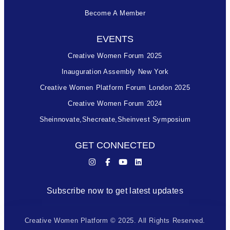
Become A Member
EVENTS
Creative Women Forum 2025
Inauguration Assembly New York
Creative Women Platform Forum London 2025
Creative Women Forum 2024
Sheinnovate,shecreate,sheinvest Symposium
GET CONNECTED
Subscribe now to get latest updates
Creative Women Platform © 2025. All Rights Reserved.