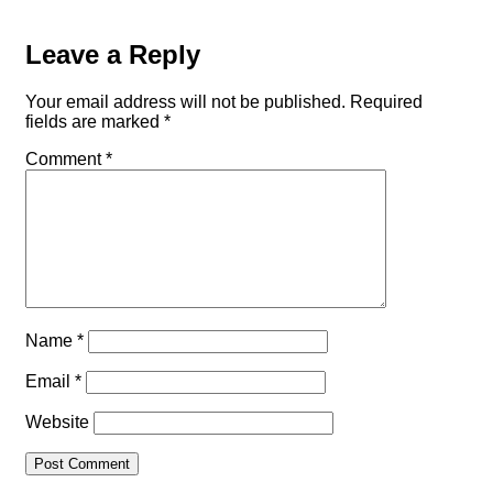
Leave a Reply
Your email address will not be published.
Required
fields are marked
*
Comment
*
Name
*
Email
*
Website