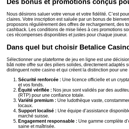
Des bonus et promotions conçus po
Nous désirons saluer votre venue et votre fidélité. C’est p
claires. Votre inscription est saluée par un bonus de bienve
proposons régulièrement des offres de rechargement, des to
cashback. Les conditions de mise liées à ces promotions sont
ces récompenses disponibles et justes pour chaque joueur.
Dans quel but choisir Betalice Casin
Sélectionner une plateforme de jeu en ligne est une décisio
bâti notre offre sur des piliers solides, directement adaptés s
distinguent notre casino et qui créent la distinction pour une
Sécurité renforcée :
Une licence officielle et un cryp
et vos fonds.
Équité vérifiée :
Nos jeux sont validés par des auditeu
(RTP) pour une confiance totale.
Variété premium :
Une ludothèque vaste, constamment 
locaux.
Support localisé :
Une équipe d’assistance disponible
marché suisse.
Engagement responsable :
Une gamme complète d’out
saine et maîtrisée.