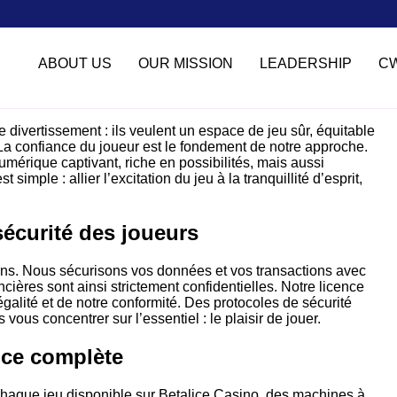
ABOUT US
OUR MISSION
LEADERSHIP
C
 divertissement : ils veulent un espace de jeu sûr, équitable
. La confiance du joueur est le fondement de notre approche.
rique captivant, riche en possibilités, mais aussi
simple : allier l’excitation du jeu à la tranquillité d’esprit,
écurité des joueurs
ns. Nous sécurisons vos données et vos transactions avec
cières sont ainsi strictement confidentielles. Notre licence
égalité et de notre conformité. Des protocoles de sécurité
ous concentrer sur l’essentiel : le plaisir de jouer.
nce complète
. Chaque jeu disponible sur Betalice Casino, des machines à