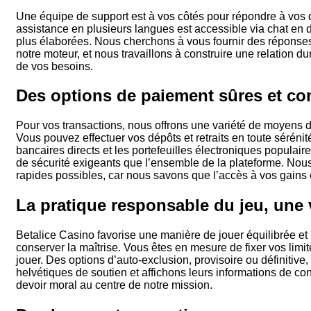
Une équipe de support est à vos côtés pour répondre à vos 
assistance en plusieurs langues est accessible via chat en di
plus élaborées. Nous cherchons à vous fournir des réponses p
notre moteur, et nous travaillons à construire une relation du
de vos besoins.
Des options de paiement sûres et co
Pour vos transactions, nous offrons une variété de moyens 
Vous pouvez effectuer vos dépôts et retraits en toute sérénit
bancaires directs et les portefeuilles électroniques popula
de sécurité exigeants que l’ensemble de la plateforme. Nous 
rapides possibles, car nous savons que l’accès à vos gains 
La pratique responsable du jeu, une 
Betalice Casino favorise une manière de jouer équilibrée et
conserver la maîtrise. Vous êtes en mesure de fixer vos lim
jouer. Des options d’auto-exclusion, provisoire ou définitiv
helvétiques de soutien et affichons leurs informations de c
devoir moral au centre de notre mission.