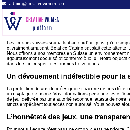
admin@creativewomen.co
Les joueurs suisses souhaitent aujourd’hui plus qu’un simple
et vraiment amusant. Betalice Casino satisfait cette attente
Nous offrons à nos membres en Suisse un environnement numé
rigoureusement sécurisé et conforme à la loi. Notre objectif est 
dans le strict respect des normes helvétiques.
Un dévouement indéfectible pour la s
La protection de vos données guide chacune de nos décisio
un cryptage de pointe. Vos informations personnelles et finan
de jeu, délivrée par une autorité reconnue, atteste de notre l
stricts empêchent tout accès non autorisé. Vous pouvez alors v
L’honnêteté des jeux, une transpare
Pour nous, l’équité n’est pas une option, c’est une priorité