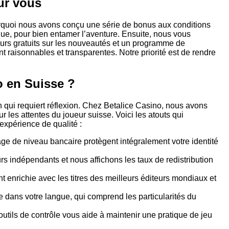
ur vous
ourquoi nous avons conçu une série de bonus aux conditions
nue, pour bien entamer l’aventure. Ensuite, nous vous
urs gratuits sur les nouveautés et un programme de
 raisonnables et transparentes. Notre priorité est de rendre
o en Suisse ?
n qui requiert réflexion. Chez Betalice Casino, nous avons
ur les attentes du joueur suisse. Voici les atouts qui
 expérience de qualité :
tage de niveau bancaire protègent intégralement votre identité
rs indépendants et nous affichons les taux de redistribution
enrichie avec les titres des meilleurs éditeurs mondiaux et
 dans votre langue, qui comprend les particularités du
ils de contrôle vous aide à maintenir une pratique de jeu