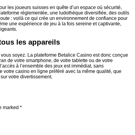
ur les joueurs suisses en quête d’un espace où sécurité,
lateforme réglementée, une ludothèque diversifiée, des outils
coute : voilà ce qui crée un environnement de confiance pour
ême une expérience de jeu à la fois sereine et captivante,
xigeants.
tous les appareils
e vous soyez. La plateforme Betalice Casino est donc conçue
ran de votre smartphone, de votre tablette ou de votre
 l’accès à l’ensemble des jeux est immédiat, sans
e votre casino en ligne préféré avec la même qualité, que
ur votre divertissement.
re marked
*