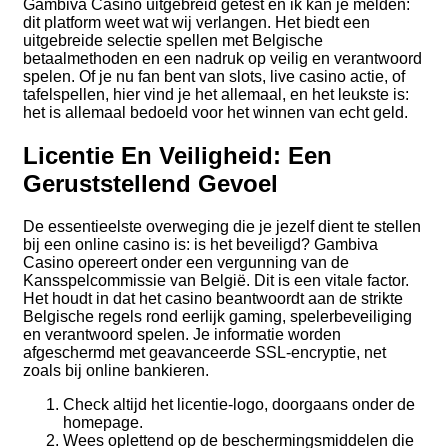
Gambiva Casino uitgebreid getest en ik kan je melden:
dit platform weet wat wij verlangen. Het biedt een
uitgebreide selectie spellen met Belgische
betaalmethoden en een nadruk op veilig en verantwoord
spelen. Of je nu fan bent van slots, live casino actie, of
tafelspellen, hier vind je het allemaal, en het leukste is:
het is allemaal bedoeld voor het winnen van echt geld.
Licentie En Veiligheid: Een
Geruststellend Gevoel
De essentieelste overweging die je jezelf dient te stellen
bij een online casino is: is het beveiligd? Gambiva
Casino opereert onder een vergunning van de
Kansspelcommissie van België. Dit is een vitale factor.
Het houdt in dat het casino beantwoordt aan de strikte
Belgische regels rond eerlijk gaming, spelerbeveiliging
en verantwoord spelen. Je informatie worden
afgeschermd met geavanceerde SSL-encryptie, net
zoals bij online bankieren.
Check altijd het licentie-logo, doorgaans onder de
homepage.
Wees oplettend op de beschermingsmiddelen die