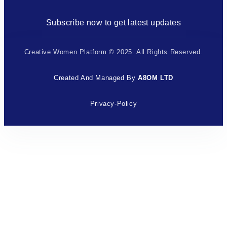
Subscribe now to get latest updates
Creative Women Platform © 2025. All Rights Reserved.
Created And Managed By
A8OM LTD
Privacy-Policy