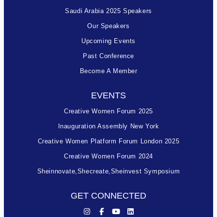
Saudi Arabia 2025 Speakers
Our Speakers
Upcoming Events
Past Conference
Become A Member
EVENTS
Creative Women Forum 2025
Inauguration Assembly New York
Creative Women Platform Forum London 2025
Creative Women Forum 2024
Sheinnovate,shecreate,sheinvest Symposium
GET CONNECTED