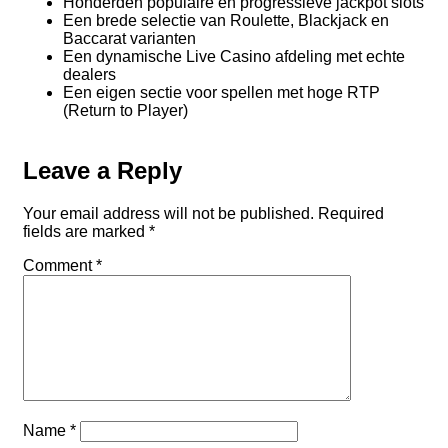
Honderden populaire en progressieve jackpot slots
Een brede selectie van Roulette, Blackjack en
Baccarat varianten
Een dynamische Live Casino afdeling met echte
dealers
Een eigen sectie voor spellen met hoge RTP
(Return to Player)
Leave a Reply
Your email address will not be published.
Required
fields are marked
*
Comment
*
Name
*