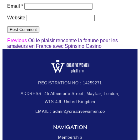
Email
*
Website
Previous
Où le plaisir rencontre la fortune pour les
amateurs en France avec Spinsino Casino
REGISTRATION NO : 14259271
ADDRESS: 45 Albemarle Street, Mayfair, London,
W1S 4JL United Kingdom
EMAIL : admin@creativewomen.co
NAVIGATION
Membership