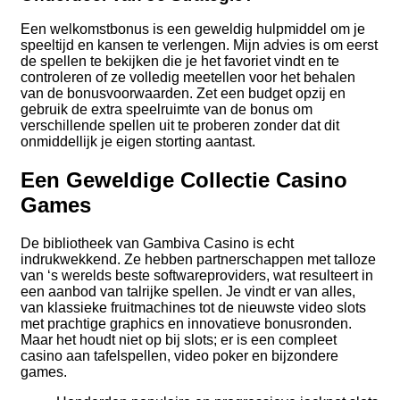
Een welkomstbonus is een geweldig hulpmiddel om je
speeltijd en kansen te verlengen. Mijn advies is om eerst
de spellen te bekijken die je het favoriet vindt en te
controleren of ze volledig meetellen voor het behalen
van de bonusvoorwaarden. Zet een budget opzij en
gebruik de extra speelruimte van de bonus om
verschillende spellen uit te proberen zonder dat dit
onmiddellijk je eigen storting aantast.
Een Geweldige Collectie Casino
Games
De bibliotheek van Gambiva Casino is echt
indrukwekkend. Ze hebben partnerschappen met talloze
van ‘s werelds beste softwareproviders, wat resulteert in
een aanbod van talrijke spellen. Je vindt er van alles,
van klassieke fruitmachines tot de nieuwste video slots
met prachtige graphics en innovatieve bonusronden.
Maar het houdt niet op bij slots; er is een compleet
casino aan tafelspellen, video poker en bijzondere
games.