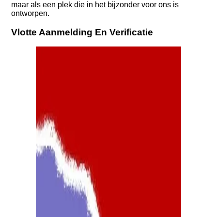
maar als een plek die in het bijzonder voor ons is
ontworpen.
Vlotte Aanmelding En Verificatie