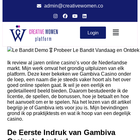
admin@creativewomen.co
Login
Ik review al jaren online casino’s voor de Nederlandse
markt. Mijn werk omvat het grondig uitpluizen van elk
platform. Deze keer bekeken we Gambiva Casino onder
de loep, een naam die je steeds vaker hoort als het over
goed online spelen gaat. Ik wil je een eerlijk en
gedetailleerd beeld bieden. Daarom bestudeerde ik de
licentie, de spellen, de bonussen, hoe je betaalt en hoe
het aanvoelt om er te spelen. Na het lezen van dit artikel
begrijp je of Gambiva iets voor jou is. Mijn bevindingen
grond ik op praktijktests en wat ik hoop van een degelijk
casino.
De Eerste Indruk van Gambiva