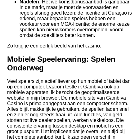
Nadelen:
Het welkomstbonusaanbod is gangbaar
in de markt, maar je moet de voorwaarden en
regels alsnog goed lezen; de licentie uit Curaçao is
erkend, maar bepaalde spelers hebben een
voorkeur voor een MGA-licentie; de enorme keuze
spellen kan nieuwkomers overrompelen, vooral
omdat de zoekfilters beter kunnen.
Zo krijg je een eerlijk beeld van het casino.
Mobiele Speelervaring: Spelen
Onderweg
Veel spelers zijn actief liever op hun mobiel of tablet dan
op een computer. Daarom testte ik Gambiva ook op
mobiele apparaten. Ik bezocht de geoptimaliseerde
website in mijn browser. De mobiele site van Gambiva
Casino is prima aangepast aan een compacter scherm.
Alles blijft makkelijk te gebruiken, de spellen laden snel
en zien er nog steeds fraai uit. Alle functies, van geld
storten tot live dealer spellen, werken vlekkeloos. Die
consistente ervaring tussen desktop en mobiel is een
groot pluspunt. Het impliceert dat je overal en altijd bij
het complete aanbod kunt. Ik zag geen verschil in