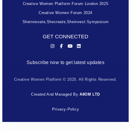
Creative Women Platform Forum London 2025
Creative Women Forum 2024
Sheinnovate,shecreate,sheinvest Symposium
GET CONNECTED
Subscribe now to get latest updates
Creative Women Platform © 2025. All Rights Reserved.
Created And Managed By
A8OM LTD
Privacy-Policy