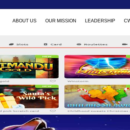
ABOUT US
OUR MISSION
LEADERSHIP
C