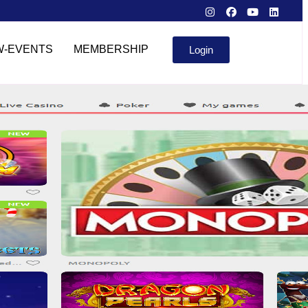
W-EVENTS
MEMBERSHIP
Login