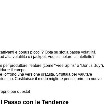
attivanti e bonus piccoli? Opta su slot a bassa volatilità.
alta volatilità o i jackpot. Vuoi stimolare la intelletto?
e per produttore, feature (come “Free Spins” o “Bonus Buy”),
idurre il campo.
live) offrono una versione gratuita. Sfruttala per valutare
esimo. Costituisce il modo migliore per scoprire un nuovo
roprio per questo!
 il Passo con le Tendenze