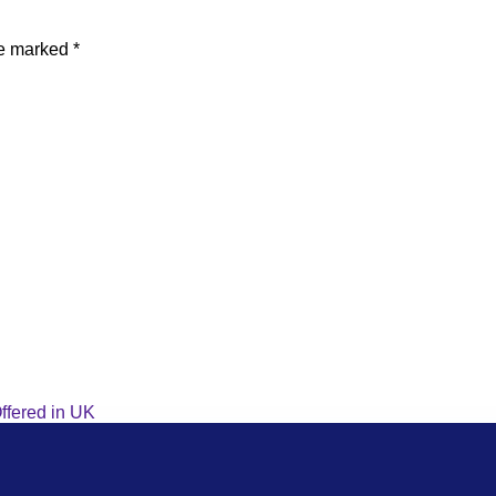
re marked
*
ffered in UK