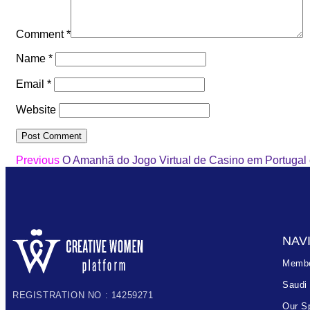
Comment
*
Name
*
Email
*
Website
Previous
O Amanhã do Jogo Virtual de Casino em Portugal 
NAV
Membe
Saudi
REGISTRATION NO : 14259271
Our S