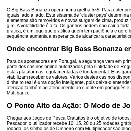
O Big Bass Bonanza opera numa grelha 5×5. Para obter prémi
iguais lado a lado. Este sistema de ‘cluster pays’ determi
elementos são removidos e novos surgem de cima, produzi
giro. A volatilidade é alta. Os ganhos podem não cair a to
prática, é um jogo que gratifica quem tem paciência e gere
sequência aumenta a esperança de alcançar a característica 
Onde encontrar Big Bass Bonanza e
Para os apostadores em Portugal, a segurança vem em prim
parte dos casinos online autorizados pela Entidade de Reg
estas plataformas regulamentadas é fundamental. Elas gar
viabilizam receber os valores. Vários destes casinos disponi
dinheiro real é uma opção inteligente, pois deixa-o entender
atenção também ao atendimento ao cliente em português 
Multibanco.
O Ponto Alto da Ação: O Modo de J
Chegar aos Jogos de Pesca Gratuitos é o objetivo de todos.
Pescador, o utilizador recebe 10, 15, 20 ou 25 rodadas grát
rodada, os símbolos de Dinheiro com Multiplicador são blo