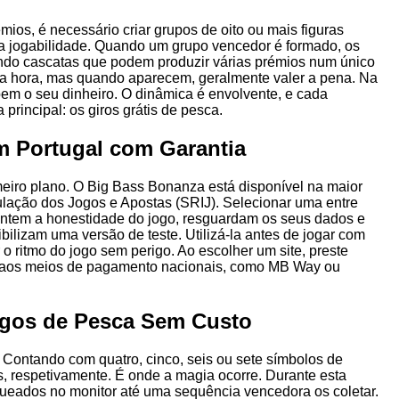
os, é necessário criar grupos de oito ou mais figuras
na a jogabilidade. Quando um grupo vencedor é formado, os
ndo cascatas que podem produzir várias prémios num único
da a hora, mas quando aparecem, geralmente valer a pena. Na
 bem o seu dinheiro. O dinâmica é envolvente, e cada
principal: os giros grátis de pesca.
m Portugal com Garantia
eiro plano. O Big Bass Bonanza está disponível na maior
ulação dos Jogos e Apostas (SRIJ). Selecionar uma entre
antem a honestidade do jogo, resguardam os seus dados e
bilizam uma versão de teste. Utilizá-la antes de jogar com
 o ritmo do jogo sem perigo. Ao escolher um site, preste
e aos meios de pagamento nacionais, como MB Way ou
ogos de Pesca Sem Custo
 Contando com quatro, cinco, seis ou sete símbolos de
is, respetivamente. É onde a magia ocorre. Durante esta
queados no monitor até uma sequência vencedora os coletar.