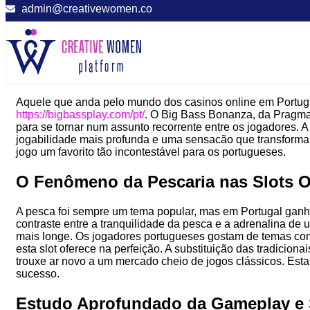
admin@creativewomen.co
Aquele que anda pelo mundo dos casinos online em Portuga
https://bigbassplay.com/pt/
. O Big Bass Bonanza, da Pragma
para se tornar num assunto recorrente entre os jogadores.
jogabilidade mais profunda e uma sensacão que transforma
jogo um favorito tão incontestável para os portugueses.
O Fenômeno da Pescaria nas Slots O
A pesca foi sempre um tema popular, mas em Portugal ganho
contraste entre a tranquilidade da pesca e a adrenalina de
mais longe. Os jogadores portugueses gostam de temas com 
esta slot oferece na perfeição. A substituição das tradicio
trouxe ar novo a um mercado cheio de jogos clássicos. Esta
sucesso.
Estudo Aprofundado da Gameplay e 