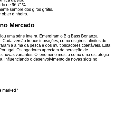
mica da slot.
tido de 96,71%.
nte sempre dos giros grátis.
 obter dinheiro.
o no Mercado
 criou uma série inteira. Emergiram o Big Bass Bonanza
Cada versão trouxe inovações, como os giros infinitos do
ram a alma da pesca e dos multiplicadores coletáveis. Esta
Portugal. Os jogadores apreciam da perceção de
s novas variantes. O fenómeno mostra como uma estratégia
cia, influenciando o desenvolvimento de novas slots no
re marked
*