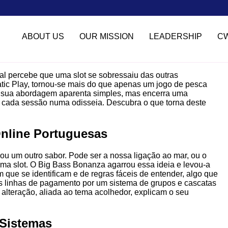
ABOUT US
OUR MISSION
LEADERSHIP
C
l percebe que uma slot se sobressaiu das outras
tic Play, tornou-se mais do que apenas um jogo de pesca
 A sua abordagem aparenta simples, mas encerra uma
 cada sessão numa odisseia. Descubra o que torna deste
nline Portuguesas
u um outro sabor. Pode ser a nossa ligação ao mar, ou o
 uma slot. O Big Bass Bonanza agarrou essa ideia e levou-a
que se identificam e de regras fáceis de entender, algo que
nais linhas de pagamento por um sistema de grupos e cascatas
 alteração, aliada ao tema acolhedor, explicam o seu
Sistemas