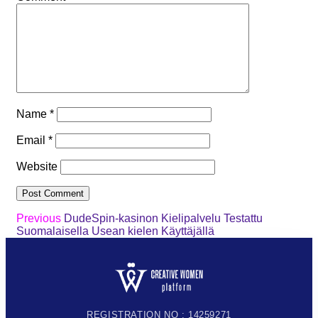
Name
*
Email
*
Website
Previous
DudeSpin-kasinon Kielipalvelu Testattu
Suomalaisella Usean kielen Käyttäjällä
REGISTRATION NO : 14259271