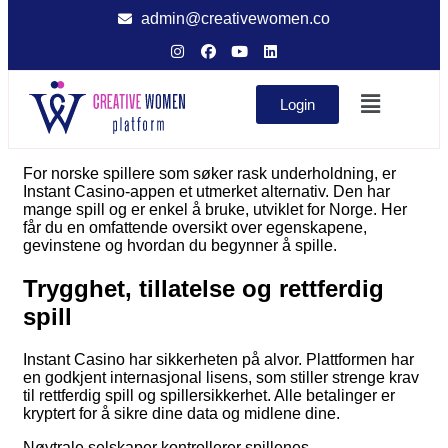
admin@creativewomen.co
Login
For norske spillere som søker rask underholdning, er
Instant Casino-appen et utmerket alternativ. Den har
mange spill og er enkel å bruke, utviklet for Norge. Her
får du en omfattende oversikt over egenskapene,
gevinstene og hvordan du begynner å spille.
Trygghet, tillatelse og rettferdig
spill
Instant Casino har sikkerheten på alvor. Plattformen har
en godkjent internasjonal lisens, som stiller strenge krav
til rettferdig spill og spillersikkerhet. Alle betalinger er
kryptert for å sikre dine data og midlene dine.
Nøytrale selskaper kontrollerer spillenes