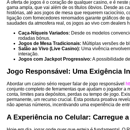
A oferta de jogos é o coração de qualquer casino, e é nes
gama ampla, que vai além de os títulos óbvios. Desde as 
histórias, até aos jogos de mesa que requerem raciocínio, c
ligação com fornecedores renomados garante gráficos de q
saudades da atmosfera real, os jogos ao vivo com dealers h
Caça-Níqueis Variados:
Desde os modelos convenciona
rodadas bónus.
Jogos de Mesa Tradicionais:
Múltiplas versões de bla
Salão ao Vivo (Live Casino):
Uma vivência envolvente
interação.
Jogos com Jackpot Progressivo:
A possibilidade de
Jogo Responsável: Uma Exigência In
Abordar um casino sério requer falar de jogo responsável
ht
conjunto completo de ferramentas que ajudam o jogador a ma
conta, limites para depósitos, perdas ou tempo de jogo. Ex
permanente, um recurso crucial. Esta postura proativa reve
não apenas números, incentivando uma experiência de entr
A Experiência no Celular: Carregue 
Hoje em dia, jogar onde quer que esteja é fundamental. O 