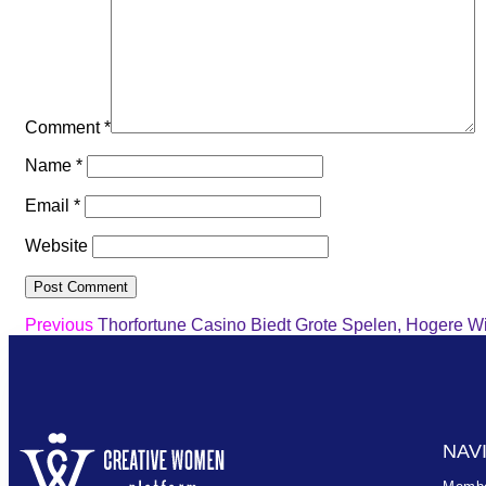
Comment
*
Name
*
Email
*
Website
Previous
Thorfortune Casino Biedt Grote Spelen, Hogere Wi
NAV