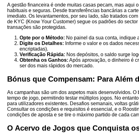
A gestão financeira é onde muitas casas pecam, mas aqui 
habituais e seguras. Desde transferências bancárias a cartei
imediato. Os levantamentos, por seu lado, são tratados com 
de KYC (Know Your Customer) segue os padrões do sector e
transações são protegidas.
Opte por o Método:
No painel da sua conta, indique 
Digite os Detalhes:
Informe o valor e os dados necess
encriptadas).
Verificação Rápida:
Nos depósitos, o saldo surge log
Obtenha os Ganhos:
Após aprovação, o dinheiro é c
ser dos mais rápidos do mercado.
Bónus que Compensam: Para Além 
As campanhas são um dos aspetos mais desenvolvidos. O b
tempo de jogo, permitindo testar múltiplos jogos. No entan
para utilizadores existentes. Desafios semanais, voltas gr
Consultar os condições e requisitos é essencial, e o Roos
condições de aposta e se tire o máximo partido de cada ca
O Acervo de Jogos que Conquista o