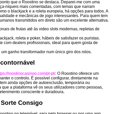
te ponto que o Roostino se destaca. Deparei-me com uma
caça-níqueis mais comentadas, com temas que narram
omo o blackjack e a roleta europeia, há opções para todos. A
ualidade e mecânicas de jogo interessantes. Para quem tem
umanos transmitidos em direto são um excelente alternativa.
is de frutas até às video slots modernas, repletas de
ckjack, roleta e poker, hábeis de satisfazer os puristas.
 com dealers profissionais, ideal para quem gosta de
 um ganho transformador num único giro dos rolos.
contornável
tps://roostinocasinoo.com/pt-pt/
. O Roostino oferece um
nter o controlo. É possível configurar, diretamente na
istem ainda opções de autoexclusão, temporária ou
la que a plataforma vê os seus utilizadores como pessoas,
etenimento consciente e duradoura.
a Sorte Consigo
Roostino no telemóvel, seja pelo browser ou por uma app