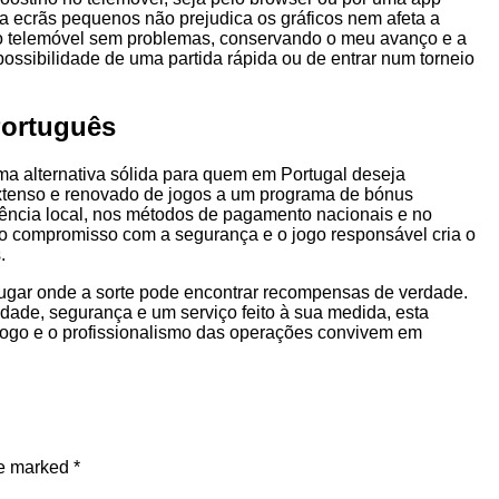
a ecrãs pequenos não prejudica os gráficos nem afeta a
 o telemóvel sem problemas, conservando o meu avanço e a
 possibilidade de uma partida rápida ou de entrar num torneio
Português
a alternativa sólida para quem em Portugal deseja
extenso e renovado de jogos a um programa de bónus
iência local, nos métodos de pagamento nacionais e no
, o compromisso com a segurança e o jogo responsável cria o
.
 lugar onde a sorte pode encontrar recompensas de verdade.
edade, segurança e um serviço feito à sua medida, esta
jogo e o profissionalismo das operações convivem em
re marked
*