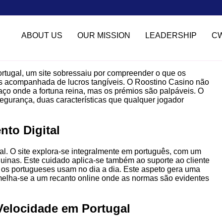
ABOUT US
OUR MISSION
LEADERSHIP
C
ortugal, um site sobressaiu por compreender o que os
s acompanhada de lucros tangíveis. O Roostino Casino não
ço onde a fortuna reina, mas os prémios são palpáveis. O
segurança, duas características que qualquer jogador
to Digital
al. O site explora-se integralmente em português, com um
uinas. Este cuidado aplica-se também ao suporte ao cliente
os portugueses usam no dia a dia. Este aspeto gera uma
emelha-se a um recanto online onde as normas são evidentes
 Velocidade em Portugal