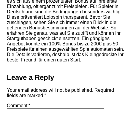
es sich aus einem prozentualen Bonus auf Ihre erste
Einzahlung, oft ergänzt mit Freispielen. Für Spieler in
Deutschland sind die Bedingungen besonders wichtig.
Diese präsentiert Lolospin transparent. Bevor Sie
zuschlagen, sehen Sie sich immer einen Blick in die
geltenden Bonusbestimmungen auf der Website. So
erfahren Sie genau, was auf Sie zutrifft und können Ihr
Startguthaben geschickt einsetzen. Ein gängiges
Angebot könnte ein 100% Bonus bis zu 200€ plus 50
Freispiele für einen ausgewählten Spielautomaten sein.
Die Details variieren, deshalb ist das Kleingedruckte Ihr
bester Freund für einen guten Start.
Leave a Reply
Your email address will not be published.
Required
fields are marked
*
Comment
*