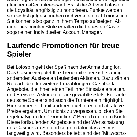
gleichermaßen interessant. Es ist die Art von Lolospin,
die Loyalität langfristig zu honorieren. Punkte werden
von selbst gutgeschrieben und verfallen nicht monatlich.
Sie können also ganz in Ihrem Tempo aufsteigen. Ab
einer bestimmten Stufe erhalten die treuesten Gäste
sogar einen individuellen Account Manager.
Laufende Promotionen für treue
Spieler
Bei Lolospin geht der Spaß nach der Anmeldung fort.
Das Casino vergütet Ihre Treue mit einer sich ständig
ändernden Auslese an laufenden Aktionen. Dazu zählen
Reload-Boni für weitere Einzahlungen, Cashback-
Angebote, die Ihnen einen Teil Ihrer Einsätze erstatten,
und Freispiel-Aktionen für ausgewählte Slots. Für viele
deutsche Spieler sind auch die Turniere ein Highlight.
Hier können sich mit anderen duellieren und attraktive
Preise ergattern. Um nichts zu verpassen, blicken Sie
regelmäßig in den “Promotions”-Bereich in Ihrem Konto.
Diese fortlaufenden Angebote sind der Wertschätzung
des Casinos an Sie und sorgen dafür, dass es nie
langweilig wird. Besonders beliebt sind der “Mittwochs-