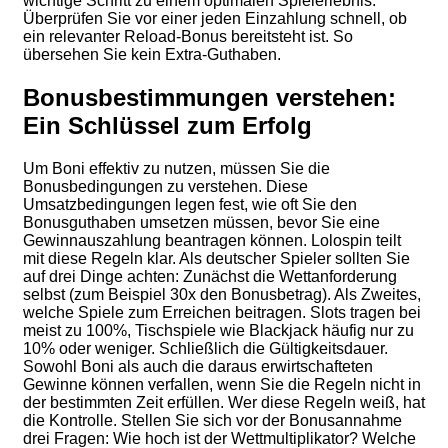
wichtige Schritt zu einem optimalen Spielerlebnis.
Überprüfen Sie vor einer jeden Einzahlung schnell, ob
ein relevanter Reload-Bonus bereitsteht ist. So
übersehen Sie kein Extra-Guthaben.
Bonusbestimmungen verstehen:
Ein Schlüssel zum Erfolg
Um Boni effektiv zu nutzen, müssen Sie die
Bonusbedingungen zu verstehen. Diese
Umsatzbedingungen legen fest, wie oft Sie den
Bonusguthaben umsetzen müssen, bevor Sie eine
Gewinnauszahlung beantragen können. Lolospin teilt
mit diese Regeln klar. Als deutscher Spieler sollten Sie
auf drei Dinge achten: Zunächst die Wettanforderung
selbst (zum Beispiel 30x den Bonusbetrag). Als Zweites,
welche Spiele zum Erreichen beitragen. Slots tragen bei
meist zu 100%, Tischspiele wie Blackjack häufig nur zu
10% oder weniger. Schließlich die Gültigkeitsdauer.
Sowohl Boni als auch die daraus erwirtschafteten
Gewinne können verfallen, wenn Sie die Regeln nicht in
der bestimmten Zeit erfüllen. Wer diese Regeln weiß, hat
die Kontrolle. Stellen Sie sich vor der Bonusannahme
drei Fragen: Wie hoch ist der Wettmultiplikator? Welche