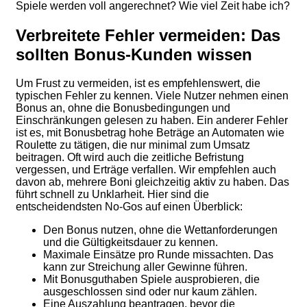
Spiele werden voll angerechnet? Wie viel Zeit habe ich?
Verbreitete Fehler vermeiden: Das
sollten Bonus-Kunden wissen
Um Frust zu vermeiden, ist es empfehlenswert, die
typischen Fehler zu kennen. Viele Nutzer nehmen einen
Bonus an, ohne die Bonusbedingungen und
Einschränkungen gelesen zu haben. Ein anderer Fehler
ist es, mit Bonusbetrag hohe Beträge an Automaten wie
Roulette zu tätigen, die nur minimal zum Umsatz
beitragen. Oft wird auch die zeitliche Befristung
vergessen, und Erträge verfallen. Wir empfehlen auch
davon ab, mehrere Boni gleichzeitig aktiv zu haben. Das
führt schnell zu Unklarheit. Hier sind die
entscheidendsten No-Gos auf einen Überblick:
Den Bonus nutzen, ohne die Wettanforderungen
und die Gültigkeitsdauer zu kennen.
Maximale Einsätze pro Runde missachten. Das
kann zur Streichung aller Gewinne führen.
Mit Bonusguthaben Spiele ausprobieren, die
ausgeschlossen sind oder nur kaum zählen.
Eine Auszahlung beantragen, bevor die