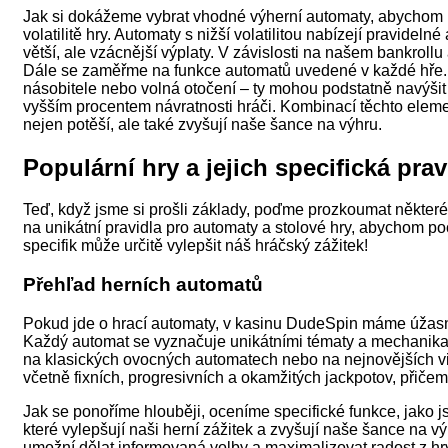
Jak si dokážeme vybrat vhodné výherní automaty, abychom p
volatilitě hry. Automaty s nižší volatilitou nabízejí pravideln
větší, ale vzácnější výplaty. V závislosti na našem bankrollu
Dále se zaměřme na funkce automatů uvedené v každé hře. Ide
násobitele nebo volná otočení – ty mohou podstatně navýšit
vyšším procentem návratnosti hráči. Kombinací těchto elem
nejen potěší, ale také zvyšují naše šance na výhru.
Populární hry a jejich specifická prav
Teď, když jsme si prošli základy, poďme prozkoumat někter
na unikátní pravidla pro automaty a stolové hry, abychom p
specifik může určitě vylepšit náš hráčský zážitek!
Přehľad herních automatů
Pokud jde o hrací automaty, v kasinu DudeSpin máme úžasno
Každý automat se vyznačuje unikátními tématy a mechanikami
na klasických ovocných automatech nebo na nejnovějších 
včetně fixních, progresivních a okamžitých jackpotov, přiče
Jak se ponoříme hlouběji, oceníme specifické funkce, jako 
které vylepšují naši herní zážitek a zvyšují naše šance na
umožní dělat informovaná volby a maximalizovat radost z 