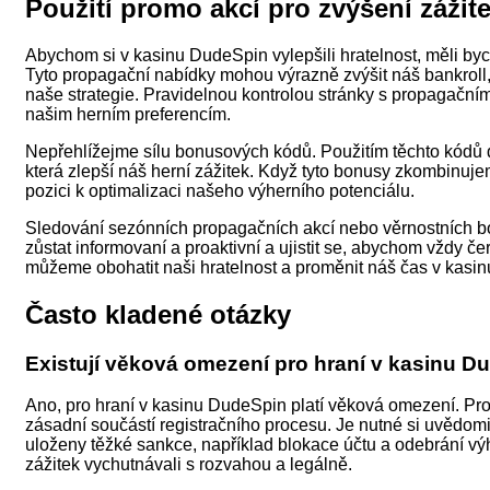
Použití promo akcí pro zvýšení zážite
Abychom si v kasinu DudeSpin vylepšili hratelnost, měli b
Tyto propagační nabídky mohou výrazně zvýšit náš bankroll
naše strategie. Pravidelnou kontrolou stránky s propagační
našim herním preferencím.
Nepřehlížejme sílu bonusových kódů. Použitím těchto kódů 
která zlepší náš herní zážitek. Když tyto bonusy zkombinuj
pozici k optimalizaci našeho výherního potenciálu.
Sledování sezónních propagačních akcí nebo věrnostních 
zůstat informovaní a proaktivní a ujistit se, abychom vždy č
můžeme obohatit naši hratelnost a proměnit náš čas v kasin
Často kladené otázky
Existují věková omezení pro hraní v kasinu D
Ano, pro hraní v kasinu DudeSpin platí věková omezení. Pro
zásadní součástí registračního procesu. Je nutné si uvědomit
uloženy těžké sankce, například blokace účtu a odebrání výh
zážitek vychutnávali s rozvahou a legálně.