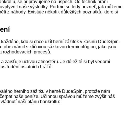
ankrollu, se připravujeme na úspech. Od technik hraní
 ovplyvnit naše výsledky. Poďme se tedy pozrieť, jak můžeme
ětí z náhody. Existuje několik důležitých poznatků, které si
ení
každého, kdo si chce užít herní zážitok v kasinu DudeSpin.
e obeznámit s klíčovou sázkovou terminológiou, jako jsou
k a rozhodovacích procesů.
a zaisťuje uctivou atmosféru. Je dôležité si být vedomí
oustředění ostatních hráčů.
trvalého herního zážitku v herně DudeSpin, protože nám
čerpat naše peníze. Účinnou správou můžeme zvýšit náš
vládnutí naší plánu bankrollu: