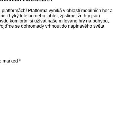
latformách! Platforma vyniká v oblasti mobilních her a
e chytrý telefon nebo tablet, zjistíme, že hry jsou
ravdu komfortní si užívat naše milované hry na pohybu,
 Pojďme se dohromady vrhnout do napínavého světa
re marked
*