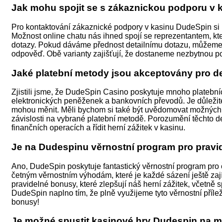
Jak mohu spojit se s zákaznickou podporu v
Pro kontaktování zákaznické podpory v kasinu DudeSpin si
Možnost online chatu nás ihned spojí se reprezentantem, kt
dotazy. Pokud dáváme přednost detailnímu dotazu, můžeme p
odpověď. Obě varianty zajišťují, že dostaneme nezbytnou p
Jaké platební metody jsou akceptovány pro d
Zjistili jsme, že DudeSpin Casino poskytuje mnoho platebníc
elektronických peněženek a bankovních převodů. Je důležité
mohou měnit. Měli bychom si také být uvědomovat možných p
závislosti na vybrané platební metodě. Porozumění těchto d
finančních operacích a řídit herní zážitek v kasinu.
Je na Dudespinu věrnostní program pro pravi
Ano, DudeSpin poskytuje fantastický věrnostní program pro
četným věrnostním výhodám, které je každé sázení ještě zaj
pravidelné bonusy, které zlepšují náš herní zážitek, včetně 
DudeSpin naplno tím, že plně využijeme tyto věrnostní příle
bonusy!
Je možné spustit kasinové hry Dudespin na m