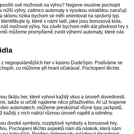
osílili své možnosti na výhru? Nejprve musíme pochopit
é a nižší výhry, zatímco automaty s vysokou volatilitou zaručují
 a sklonu rizika bychom se měli orientovat na správný typ.
ntifikujte ty, které s námi ladí, jako jsou bonusová kola,
 náš možnost výhry. Na závěr bychom měli dát přednost hry s
entů můžeme promyšleně zvolit výherní automaty, které nás
idla
é z nejpopulárnějších her v kasinu DudeSpin. Podíváme se
ochopili, co můžeme při hraní očakávať. Pochopení těchto
u škálu her, které vyhoví každý vkus a úroveň dovedností.
, takže si určitě najdeme něco přitažlivého. Ať už hrajeme
video automatech, můžeme preskúmať rôzne typy jackpotů,
mž každý z nich nabízí různou úroveň napětí a odměny.
jsou divoké symboly, rozptylové symboly a bonusové hry,
 výhru. Pochopení těchto aspektů nám dá náskok, která nám
hry na kotoučích. Pojďme dohromady zvládnout dovednost