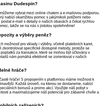
 kasinu Dudespin?
 můžeme vybrat mezi online chatem a e-mailovou podporou.
erý nabízí okamžitou pomoc s jakýmikoli potížemi nebo
oslat e-mail s detaily o našich obavách a čekat rychlou
omoc, takže se na nás s jistotou spolehněme!
epozity a výběry peněz?
h možností pro vklady i výběry, včetně platebních karet,
 zkontrolovat specifické dostupné metody, protože se
oplatků za transakce, které se mohou být účtovány v
etailů nám pomáhá efektivně se zorientovat v našich
delné hráče?
 časté hráče! S propojením s platformou máme možnost k
ímavější. Každá úroveň, na kterou se dostaneme, nabízí
speciálních bonusů a promo akcí. Využijte náš pobyt v
žitosti a maximalizujeme náš potenciál pro zábavné chvíle a
obilních zařízeních?