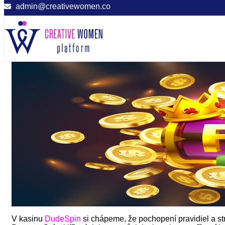
admin@creativewomen.co
V kasinu
DudeSpin
si chápeme, že pochopení pravidiel a str