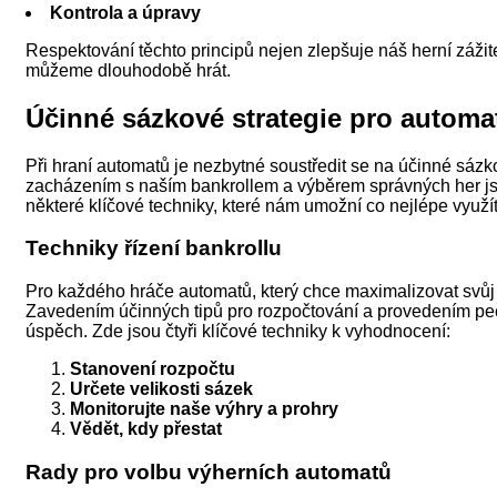
Kontrola a úpravy
Respektování těchto principů nejen zlepšuje náš herní zážite
můžeme dlouhodobě hrát.
Účinné sázkové strategie pro automa
Při hraní automatů je nezbytné soustředit se na účinné sázk
zacházením s naším bankrollem a výběrem správných her js
některé klíčové techniky, které nám umožní co nejlépe využí
Techniky řízení bankrollu
Pro každého hráče automatů, který chce maximalizovat svůj he
Zavedením účinných tipů pro rozpočtování a provedením peč
úspěch. Zde jsou čtyři klíčové techniky k vyhodnocení:
Stanovení rozpočtu
Určete velikosti sázek
Monitorujte naše výhry a prohry
Vědět, kdy přestat
Rady pro volbu výherních automatů