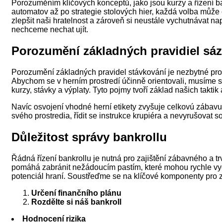
Porozuměním klíčových konceptů, jako jsou kurzy a řízení b
automatov až po strategie stolových hier, každá volba může
zlepšit naši hratelnost a zároveň si neustále vychutnávat nap
nechceme nechat ujít.
Porozumění základných pravidiel sáz
Porozumění základných pravidel stávkování je nezbytné pro 
Abychom se v herním prostredí účinně orientovali, musíme s
kurzy, stávky a výplaty. Tyto pojmy tvoří základ našich takti
Navíc osvojení vhodné herní etikety zvyšuje celkovú zábavu 
svého prostredia, řídit se instrukce krupiéra a nevyrušovat s
Důležitost správy bankrollu
Řádná řízení bankrollu je nutná pro zajištění zábavného a 
pomáhá zabránit nežádoucím pastím, které mohou rychle vy
potenciál hraní. Soustřeďme se na klíčové komponenty pro z
Určení finančního plánu
Rozdělte si náš bankroll
Hodnocení rizika