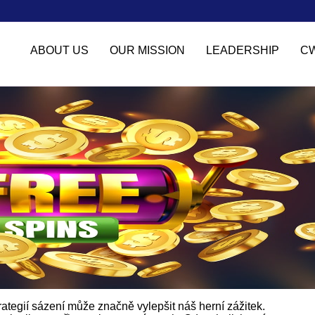
ABOUT US
OUR MISSION
LEADERSHIP
C
ategií sázení může značně vylepšit náš herní zážitek.