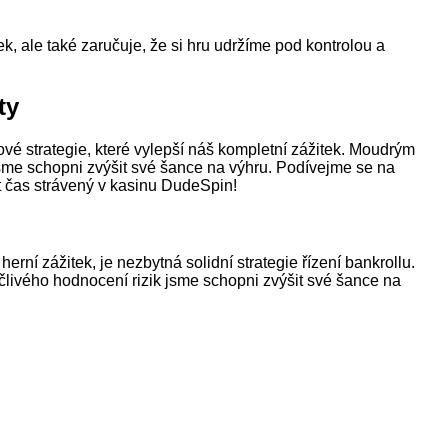
k, ale také zaručuje, že si hru udržíme pod kontrolou a
ty
ové strategie, které vylepší náš kompletní zážitek. Moudrým
me schopni zvýšit své šance na výhru. Podívejme se na
t čas strávený v kasinu DudeSpin!
rní zážitek, je nezbytná solidní strategie řízení bankrollu.
livého hodnocení rizik jsme schopni zvýšit své šance na