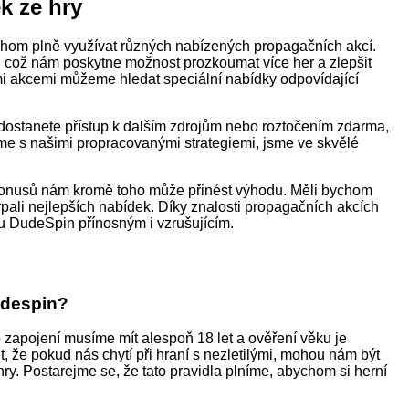
k ze hry
ychom plně využívat různých nabízených propagačních akcí.
, což nám poskytne možnost prozkoumat více her a zlepšit
mi akcemi můžeme hledat speciální nabídky odpovídající
dostanete přístup k dalším zdrojům nebo roztočením zdarma,
eme s našimi propracovanými strategiemi, jsme ve skvělé
bonusů nám kromě toho může přinést výhodu. Měli bychom
erpali nejlepších nabídek. Díky znalosti propagačních akcích
u DudeSpin přínosným i vzrušujícím.
udespin?
 zapojení musíme mít alespoň 18 let a ověření věku je
, že pokud nás chytí při hraní s nezletilými, mohou nám být
ry. Postarejme se, že tato pravidla plníme, abychom si herní