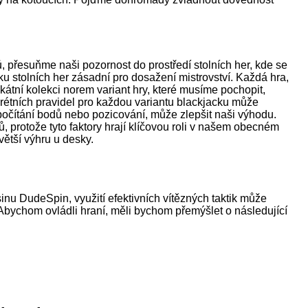
, přesuňme naši pozornost do prostředí stolních her, kde se
íku stolních her zásadní pro dosažení mistrovství. Každá hra,
ikátní kolekci norem variant hry, které musíme pochopit,
krétních pravidel pro každou variantu blackjacku může
je počítání bodů nebo pozicování, může zlepšit naši výhodu.
ů, protože tyto faktory hrají klíčovou roli v našem obecném
větší výhru u desky.
nu DudeSpin, využití efektivních vítězných taktik může
. Abychom ovládli hraní, měli bychom přemýšlet o následující