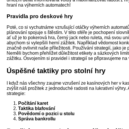
hraní na výherních automatech!
Pravidla pro deskové hry
Poté, co si vychutnáme vzrušující otáčky výherních automatů
plánování spojuje s štěstím. V této sféře je pochopení slovn
ať už je to pokerová hra, černý jack nebo ruleta, má svou un
abychom si vylepšili herní zážitek. Například vědomost kon
značně ovlivnit naše příležitosti. Používání strategií, jako 
Neměli bychom přehlížet důležitost etikety a sázkových limit
zážitku. Osvojením si pravidel i strategií se připravujeme na 
Úspěšné taktiky pro stolní hry
I když nás všechny zaujme vzrušení ze kasínových her v kasi
zvýšit náš prožitek z jednoduché radosti na lukrativní výhry
strategie:
Počítání karet
Taktika blafování
Povědomí o pozici u stolu
Správa bankrollu