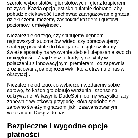
szeroki wybór slotów, gier stołowych i gier z krupierem
na żywo. Każda opcja jest skrupulatnie dobrana, aby
pobudzić ciekawość i zachować zaangażowanie gracza,
dzięki czemu możemy zaspokoić każdemu gustowi i
poziomowi umiejętności.
Niezależnie od tego, czy spinujemy bębnami
najnowszych automatów wideo, czy opracowujemy
strategię przy stole do blackjacka, ciągle szukamy
świeże sposoby na wyzwanie siebie i ulepszanie swoich
umiejętności. Znajdziesz tu tradycyjne tytuły w
połączeniu z innowacyjnymi premierami, co zapewnia
zróżnicowaną paletę rozgrywki, która utrzymuje nas w
ekscytacji.
Niezależnie od tego, co wybierzemy, zdajemy sobie
sprawę, że każda gra oferuje wrażenia i szansę na
odkrywanie. W kasynie DudeSpin robimy wszystko, aby
zapewnić wyjątkową przygodę, która spodoba się
zarówno świeżym graczom, jak i zaawansowanym
weteranom. Dołącz do nas!
Bezpieczne i wygodne opcje
płatności