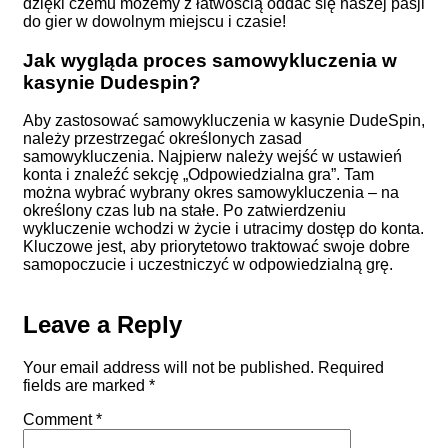
dzięki czemu możemy z łatwością oddać się naszej pasji
do gier w dowolnym miejscu i czasie!
Jak wygląda proces samowykluczenia w
kasynie Dudespin?
Aby zastosować samowykluczenia w kasynie DudeSpin,
należy przestrzegać określonych zasad
samowykluczenia. Najpierw należy wejść w ustawień
konta i znaleźć sekcję „Odpowiedzialna gra”. Tam
można wybrać wybrany okres samowykluczenia – na
określony czas lub na stałe. Po zatwierdzeniu
wykluczenie wchodzi w życie i utracimy dostęp do konta.
Kluczowe jest, aby priorytetowo traktować swoje dobre
samopoczucie i uczestniczyć w odpowiedzialną grę.
Leave a Reply
Your email address will not be published.
Required
fields are marked
*
Comment
*