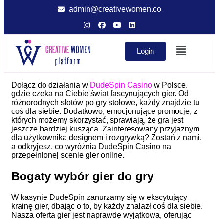
admin@creativewomen.co
Login
Dołącz do działania w
DudeSpin Casino
w Polsce,
gdzie czeka na Ciebie świat fascynujących gier. Od
różnorodnych slotów po gry stołowe, każdy znajdzie tu
coś dla siebie. Dodatkowo, emocjonujące promocje, z
których możemy skorzystać, sprawiają, że gra jest
jeszcze bardziej kusząca. Zainteresowany przyjaznym
dla użytkownika designem i rozgrywką? Zostań z nami,
a odkryjesz, co wyróżnia DudeSpin Casino na
przepełnionej scenie gier online.
Bogaty wybór gier do gry
W kasynie DudeSpin zanurzamy się w ekscytujący
krainę gier, dbając o to, by każdy znalazł coś dla siebie.
Nasza oferta gier jest naprawdę wyjątkowa, oferując