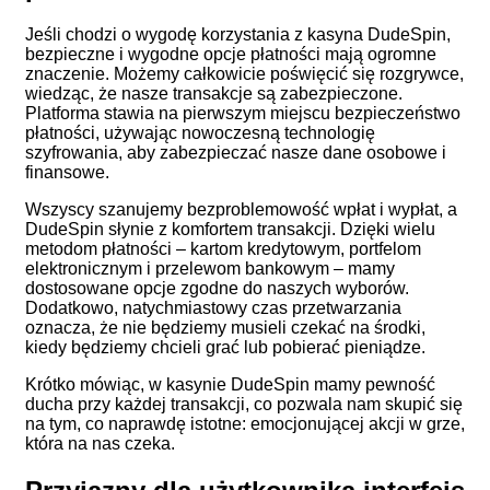
Jeśli chodzi o wygodę korzystania z kasyna DudeSpin,
bezpieczne i wygodne opcje płatności mają ogromne
znaczenie. Możemy całkowicie poświęcić się rozgrywce,
wiedząc, że nasze transakcje są zabezpieczone.
Platforma stawia na pierwszym miejscu bezpieczeństwo
płatności, używając nowoczesną technologię
szyfrowania, aby zabezpieczać nasze dane osobowe i
finansowe.
Wszyscy szanujemy bezproblemowość wpłat i wypłat, a
DudeSpin słynie z komfortem transakcji. Dzięki wielu
metodom płatności – kartom kredytowym, portfelom
elektronicznym i przelewom bankowym – mamy
dostosowane opcje zgodne do naszych wyborów.
Dodatkowo, natychmiastowy czas przetwarzania
oznacza, że nie będziemy musieli czekać na środki,
kiedy będziemy chcieli grać lub pobierać pieniądze.
Krótko mówiąc, w kasynie DudeSpin mamy pewność
ducha przy każdej transakcji, co pozwala nam skupić się
na tym, co naprawdę istotne: emocjonującej akcji w grze,
która na nas czeka.