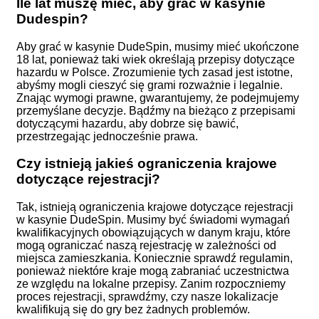
Ile lat muszę mieć, aby grać w kasynie
Dudespin?
Aby grać w kasynie DudeSpin, musimy mieć ukończone
18 lat, ponieważ taki wiek określają przepisy dotyczące
hazardu w Polsce. Zrozumienie tych zasad jest istotne,
abyśmy mogli cieszyć się grami rozważnie i legalnie.
Znając wymogi prawne, gwarantujemy, że podejmujemy
przemyślane decyzje. Bądźmy na bieżąco z przepisami
dotyczącymi hazardu, aby dobrze się bawić,
przestrzegając jednocześnie prawa.
Czy istnieją jakieś ograniczenia krajowe
dotyczące rejestracji?
Tak, istnieją ograniczenia krajowe dotyczące rejestracji
w kasynie DudeSpin. Musimy być świadomi wymagań
kwalifikacyjnych obowiązujących w danym kraju, które
mogą ograniczać naszą rejestrację w zależności od
miejsca zamieszkania. Koniecznie sprawdź regulamin,
ponieważ niektóre kraje mogą zabraniać uczestnictwa
ze względu na lokalne przepisy. Zanim rozpoczniemy
proces rejestracji, sprawdźmy, czy nasze lokalizacje
kwalifikują się do gry bez żadnych problemów.