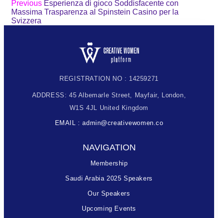
Previous
Esperienza di gioco Soddisfacente con
Massima Trasparenza al Spinstein Casino per la
Svizzera
REGISTRATION NO : 14259271
ADDRESS: 45 Albemarle Street, Mayfair, London,
W1S 4JL United Kingdom
EMAIL : admin@creativewomen.co
NAVIGATION
Membership
Saudi Arabia 2025 Speakers
Our Speakers
Upcoming Events