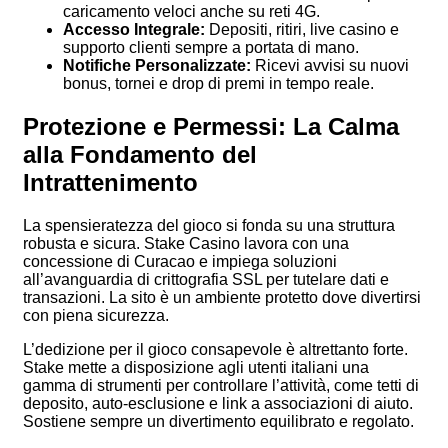
caricamento veloci anche su reti 4G.
Accesso Integrale:
Depositi, ritiri, live casino e
supporto clienti sempre a portata di mano.
Notifiche Personalizzate:
Ricevi avvisi su nuovi
bonus, tornei e drop di premi in tempo reale.
Protezione e Permessi: La Calma
alla Fondamento del
Intrattenimento
La spensieratezza del gioco si fonda su una struttura
robusta e sicura. Stake Casino lavora con una
concessione di Curacao e impiega soluzioni
all’avanguardia di crittografia SSL per tutelare dati e
transazioni. La sito è un ambiente protetto dove divertirsi
con piena sicurezza.
L’dedizione per il gioco consapevole è altrettanto forte.
Stake mette a disposizione agli utenti italiani una
gamma di strumenti per controllare l’attività, come tetti di
deposito, auto-esclusione e link a associazioni di aiuto.
Sostiene sempre un divertimento equilibrato e regolato.