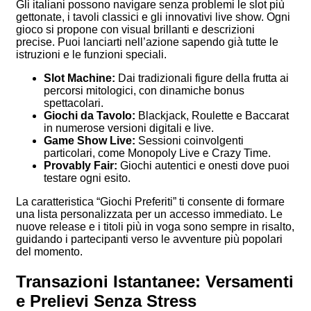
Gli italiani possono navigare senza problemi le slot più
gettonate, i tavoli classici e gli innovativi live show. Ogni
gioco si propone con visual brillanti e descrizioni
precise. Puoi lanciarti nell’azione sapendo già tutte le
istruzioni e le funzioni speciali.
Slot Machine:
Dai tradizionali figure della frutta ai
percorsi mitologici, con dinamiche bonus
spettacolari.
Giochi da Tavolo:
Blackjack, Roulette e Baccarat
in numerose versioni digitali e live.
Game Show Live:
Sessioni coinvolgenti
particolari, come Monopoly Live e Crazy Time.
Provably Fair:
Giochi autentici e onesti dove puoi
testare ogni esito.
La caratteristica “Giochi Preferiti” ti consente di formare
una lista personalizzata per un accesso immediato. Le
nuove release e i titoli più in voga sono sempre in risalto,
guidando i partecipanti verso le avventure più popolari
del momento.
Transazioni Istantanee: Versamenti
e Prelievi Senza Stress