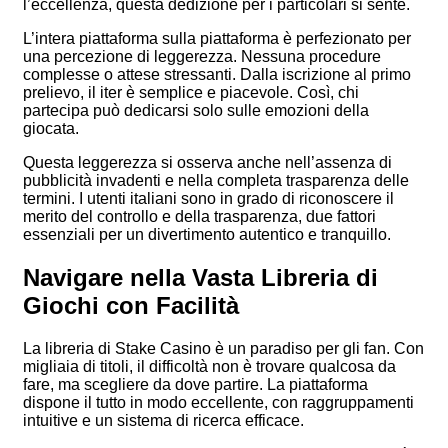
l’eccellenza, questa dedizione per i particolari si sente.
L’intera piattaforma sulla piattaforma è perfezionato per
una percezione di leggerezza. Nessuna procedure
complesse o attese stressanti. Dalla iscrizione al primo
prelievo, il iter è semplice e piacevole. Così, chi
partecipa può dedicarsi solo sulle emozioni della
giocata.
Questa leggerezza si osserva anche nell’assenza di
pubblicità invadenti e nella completa trasparenza delle
termini. I utenti italiani sono in grado di riconoscere il
merito del controllo e della trasparenza, due fattori
essenziali per un divertimento autentico e tranquillo.
Navigare nella Vasta Libreria di
Giochi con Facilità
La libreria di Stake Casino è un paradiso per gli fan. Con
migliaia di titoli, il difficoltà non è trovare qualcosa da
fare, ma scegliere da dove partire. La piattaforma
dispone il tutto in modo eccellente, con raggruppamenti
intuitive e un sistema di ricerca efficace.