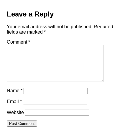
Leave a Reply
Your email address will not be published.
Required
fields are marked
*
Comment
*
Name
*
Email
*
Website