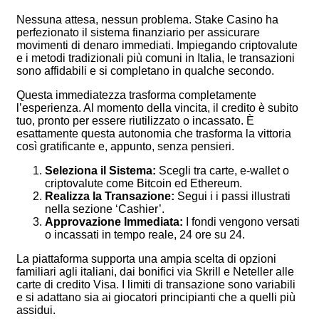
Nessuna attesa, nessun problema. Stake Casino ha
perfezionato il sistema finanziario per assicurare
movimenti di denaro immediati. Impiegando criptovalute
e i metodi tradizionali più comuni in Italia, le transazioni
sono affidabili e si completano in qualche secondo.
Questa immediatezza trasforma completamente
l’esperienza. Al momento della vincita, il credito è subito
tuo, pronto per essere riutilizzato o incassato. È
esattamente questa autonomia che trasforma la vittoria
così gratificante e, appunto, senza pensieri.
Seleziona il Sistema:
Scegli tra carte, e-wallet o
criptovalute come Bitcoin ed Ethereum.
Realizza la Transazione:
Segui i i passi illustrati
nella sezione ‘Cashier’.
Approvazione Immediata:
I fondi vengono versati
o incassati in tempo reale, 24 ore su 24.
La piattaforma supporta una ampia scelta di opzioni
familiari agli italiani, dai bonifici via Skrill e Neteller alle
carte di credito Visa. I limiti di transazione sono variabili
e si adattano sia ai giocatori principianti che a quelli più
assidui.