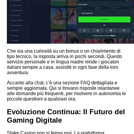
Che sia una curiosità su un bonus o un chiarimento di
tipo tecnico, la risposta arriva in pochi secondi. Questo
servizio personale e in lingua madre rende i giocatori
italiani sempre a casa, assistiti in ogni fase della loro
avventura.
Accanto alla chat, c’è una sezione FAQ dettagliata e
sempre aggiornata. Qui si trovano risposte istantanee
alle domande più frequenti, per risolvere in autonomia le
piccole questioni a qualsiasi ora.
Evoluzione Continua: Il Futuro del
Gaming Digitale
Stake Casino non si ferma mai. La piattaforma