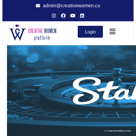
admin@creativewomen.co
Login