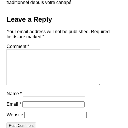
traditionnel depuis votre canapé.
Leave a Reply
Your email address will not be published.
Required
fields are marked
*
Comment
*
Name
*
Email
*
Website