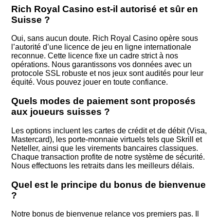
Rich Royal Casino est-il autorisé et sûr en
Suisse ?
Oui, sans aucun doute. Rich Royal Casino opère sous
l’autorité d’une licence de jeu en ligne internationale
reconnue. Cette licence fixe un cadre strict à nos
opérations. Nous garantissons vos données avec un
protocole SSL robuste et nos jeux sont audités pour leur
équité. Vous pouvez jouer en toute confiance.
Quels modes de paiement sont proposés
aux joueurs suisses ?
Les options incluent les cartes de crédit et de débit (Visa,
Mastercard), les porte-monnaie virtuels tels que Skrill et
Neteller, ainsi que les virements bancaires classiques.
Chaque transaction profite de notre système de sécurité.
Nous effectuons les retraits dans les meilleurs délais.
Quel est le principe du bonus de bienvenue
?
Notre bonus de bienvenue relance vos premiers pas. Il