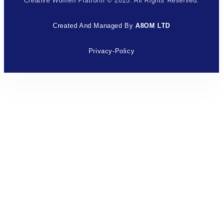
Creative Women Platform © 2025. All Rights Reserved.
Created And Managed By
A8OM LTD
Privacy-Policy