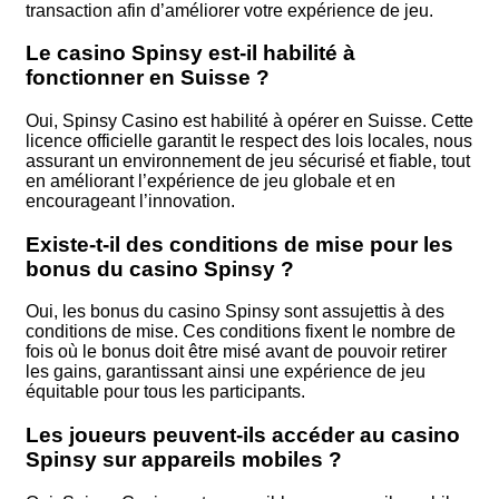
transaction afin d’améliorer votre expérience de jeu.
Le casino Spinsy est-il habilité à
fonctionner en Suisse ?
Oui, Spinsy Casino est habilité à opérer en Suisse. Cette
licence officielle garantit le respect des lois locales, nous
assurant un environnement de jeu sécurisé et fiable, tout
en améliorant l’expérience de jeu globale et en
encourageant l’innovation.
Existe-t-il des conditions de mise pour les
bonus du casino Spinsy ?
Oui, les bonus du casino Spinsy sont assujettis à des
conditions de mise. Ces conditions fixent le nombre de
fois où le bonus doit être misé avant de pouvoir retirer
les gains, garantissant ainsi une expérience de jeu
équitable pour tous les participants.
Les joueurs peuvent-ils accéder au casino
Spinsy sur appareils mobiles ?