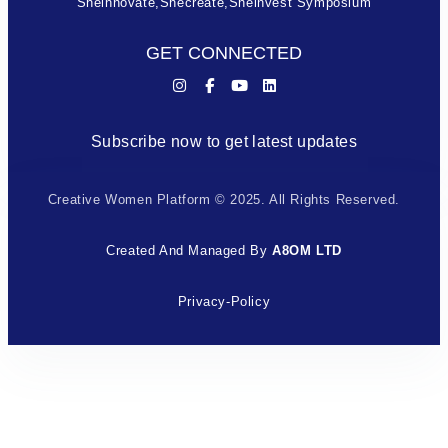
Sheinnovate,shecreate,sheinvest Symposium
GET CONNECTED
Subscribe now to get latest updates
Creative Women Platform © 2025. All Rights Reserved.
Created And Managed By
A8OM LTD
Privacy-Policy