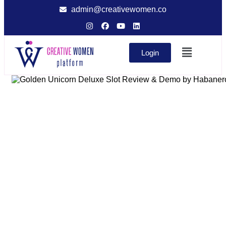
admin@creativewomen.co
Login