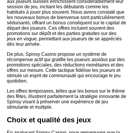
aux joueurs suisses enrichissent considérablement leur
session de jeu, incitant les débutants comme les
habitués à jouer plus souvent. Nous avons constaté que
les nouveaux bonus de bienvenue sont particulièrement
séduisants, offrant un bonus conséquent sur le capital de
départ des joueurs. Ces offres incluent souvent des
promotions sur dépôt et des parties gratuites sur des
jeux en vogue, permettant aux joueurs de se appréciés
dès leur arrivée.
De plus, Spinsy Casino propose un système de
récompense actif qui gratifie les joueurs assidus par des
promotions spéciales, des réductions monétaires et des
offres sur mesure. Cette tactique fidélise les joueurs et
stimule un esprit de communauté qui encourage le jeu
quotidien.
Les offres temporaires, telles que les bonus sur le thème
des fêtes, illustrent parfaitement la stratégie innovante de
Spinsy visant à préserver une expérience de jeu
stimulante et multiple.
Choix et qualité des jeux
En analysant Spinsy Casino, nous remarquons que la