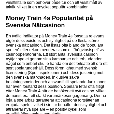
vinsttillfälle som behöver både tur och ett visst mått av
taktik, vilket är en mycket populär kombination.
Money Train 4s Popularitet på
Svenska Nätcasinon
En tydlig indikator på Money Train 4s fortsatta relevans
utgör dess existens och synlighet på de flesta större
svenska nätcasinon. Det listas ofta bland de “populära
spelen” eller rekommenderas som ett “högvinstspel” av
casinooperatörerna. Ett stort antal svenska casinon
nyttjar spelet genom sina kampanjer och erbjudanden,
något som enbart skulle hända om det fortsatte att dra ett
stort spelarunderhåll. Dess förenlighet med svensk
licensiering (Spelinspektionen) och dess justering mot
den svenska marknaden, inklusive säkra
betalningsmetoder och ansvarsfullt spelande-funktioner,
har även förstärkt dess position. Spelare letar ofta flitigt
efter Money Train 4 när de besöker ett nytt casino, vilket
demonstrerar ett starkt varumärkesengagemang. Denna
lojala spelarbas garanterar att casinona fortsätter att
erbjuda spelet, vilket i sin tur behåller dess synlighet och
attraherar nya spelare – en positiv cykel som
upprätthåller spelets popularitet.