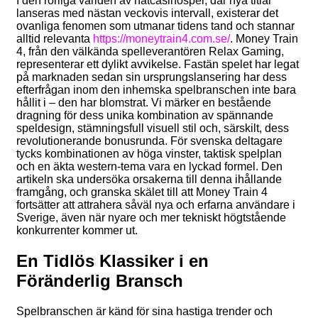
I den rörliga världen av nätcasinospel, där nya titlar
lanseras med nästan veckovis intervall, existerar det
ovanliga fenomen som utmanar tidens tand och stannar
alltid relevanta
https://moneytrain4.com.se/
. Money Train
4, från den välkända spelleverantören Relax Gaming,
representerar ett dylikt avvikelse. Fastän spelet har legat
på marknaden sedan sin ursprungslansering har dess
efterfrågan inom den inhemska spelbranschen inte bara
hållit i – den har blomstrat. Vi märker en bestående
dragning för dess unika kombination av spännande
speldesign, stämningsfull visuell stil och, särskilt, dess
revolutionerande bonusrunda. För svenska deltagare
tycks kombinationen av höga vinster, taktisk spelplan
och en äkta western-tema vara en lyckad formel. Den
artikeln ska undersöka orsakerna till denna ihållande
framgång, och granska skälet till att Money Train 4
fortsätter att attrahera såväl nya och erfarna användare i
Sverige, även när nyare och mer tekniskt högtstående
konkurrenter kommer ut.
En Tidlös Klassiker i en
Föränderlig Bransch
Spelbranschen är känd för sina hastiga trender och