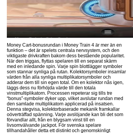
Money Cart-bonusrundan i Money Train 4 är mer än en
funktion – det är spelets centrala nervsystem, och den
viktigaste drivkraften bakom dess bestående popularitet.
När den triggas, flyttas spelaren till en separat skärm
med en inledande spin. Varje spin blottlägger symboler
som stannar synliga på rutan. Kolektorsymboler insamlar
värden från alla synliga multiplikatorsymboler och
adderar dem till sin egen total. Om en kolektor nås igen,
läggs dess nu förhöjda värde till den totala
vinstmultiplikatorn. Processen repeterar sig tills tre
“bonus”-symboler dyker upp, vilket avslutar rundan med
den samlade multiplikatorn applicerad på insatsen.
Denna stegvisa, kolektorbaserade mekanik framkallar
oöverträffad spänning. Varje avslöjande kan bli det som
förvandlar allt, från en blygsam vinst till en
livsomvälvande jackpot. För svenska spelare
tillhandahåller detta ett distinkt och genomskinligt