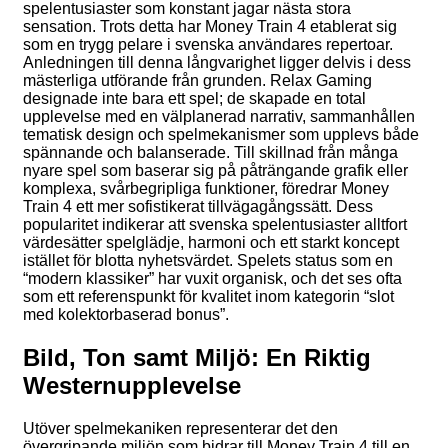
spelentusiaster som konstant jagar nästa stora
sensation. Trots detta har Money Train 4 etablerat sig
som en trygg pelare i svenska användares repertoar.
Anledningen till denna långvarighet ligger delvis i dess
mästerliga utförande från grunden. Relax Gaming
designade inte bara ett spel; de skapade en total
upplevelse med en välplanerad narrativ, sammanhållen
tematisk design och spelmekanismer som upplevs både
spännande och balanserade. Till skillnad från många
nyare spel som baserar sig på påträngande grafik eller
komplexa, svårbegripliga funktioner, föredrar Money
Train 4 ett mer sofistikerat tillvägagångssätt. Dess
popularitet indikerar att svenska spelentusiaster alltfort
värdesätter spelglädje, harmoni och ett starkt koncept
istället för blotta nyhetsvärdet. Spelets status som en
“modern klassiker” har vuxit organisk, och det ses ofta
som ett referenspunkt för kvalitet inom kategorin “slot
med kolektorbaserad bonus”.
Bild, Ton samt Miljö: En Riktig
Westernupplevelse
Utöver spelmekaniken representerar det den
övergripande miljön som bidrar till Money Train 4 till en