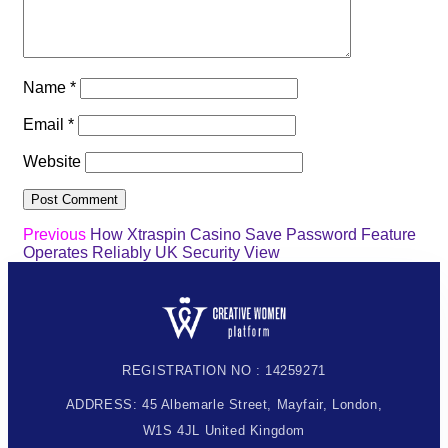
Name
*
Email
*
Website
Previous
How Xtraspin Casino Save Password Feature
Operates Reliably UK Security View
REGISTRATION NO : 14259271
ADDRESS: 45 Albemarle Street, Mayfair, London,
W1S 4JL United Kingdom