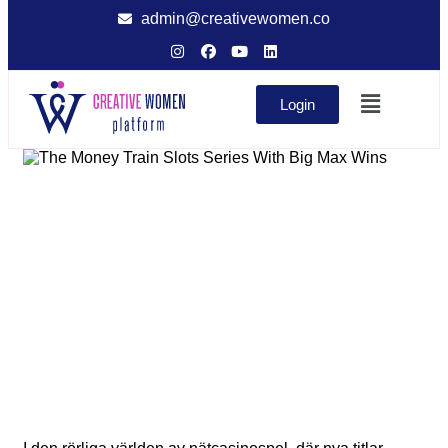
admin@creativewomen.co
Login