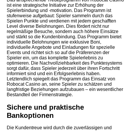
ist eine strategische Initiative zur Erhöhung der
Spielerbindung und -motivation. Das Programm ist
stufenweise aufgebaut: Spieler sammeln durch das
Spielen Punkte und verdienen mit jedem geschafften
Level diverse Belohnungen. Dies fördert nicht nur
regelmäßige Besuche, sondern auch höhere Einsätze
und stärkt so die Kundenbindung. Das Programm bietet
individuelle Belohnungen wie exklusive Boni,
individuelle Angebote und Einladungen für spezielle
Events und richtet sich so auf die Präferenzen der
Spieler ein, um das komplette Spielerlebnis zu
optimieren. Die Nachvollziehbarkeit des Punktesystems
sorgt dafür, dass Spieler jederzeit über ihren Fortschritt
informiert sind und ein Erfolgserlebnis haben.
Letztendlich spiegelt das Programm das Einsatz von
Robocat Casino an, seine Spieler zu schätzen und
langfristige Beziehungen aufzubauen – ein wesentlicher
Bestandteil der Firmenstrategie.
Sichere und praktische
Bankoptionen
Die Kundentreue wird durch die zuverlässigen und