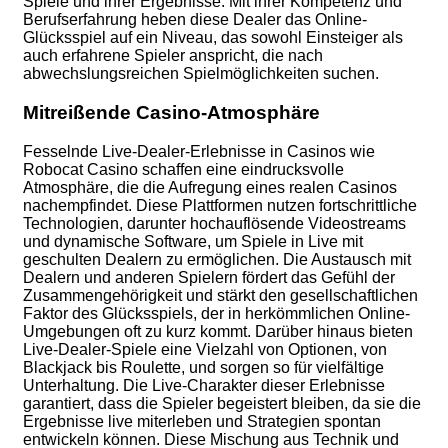
Spiele und ihrer Ergebnisse. Mit ihrer Kompetenz und
Berufserfahrung heben diese Dealer das Online-
Glücksspiel auf ein Niveau, das sowohl Einsteiger als
auch erfahrene Spieler anspricht, die nach
abwechslungsreichen Spielmöglichkeiten suchen.
Mitreißende Casino-Atmosphäre
Fesselnde Live-Dealer-Erlebnisse in Casinos wie
Robocat Casino schaffen eine eindrucksvolle
Atmosphäre, die die Aufregung eines realen Casinos
nachempfindet. Diese Plattformen nutzen fortschrittliche
Technologien, darunter hochauflösende Videostreams
und dynamische Software, um Spiele in Live mit
geschulten Dealern zu ermöglichen. Die Austausch mit
Dealern und anderen Spielern fördert das Gefühl der
Zusammengehörigkeit und stärkt den gesellschaftlichen
Faktor des Glücksspiels, der in herkömmlichen Online-
Umgebungen oft zu kurz kommt. Darüber hinaus bieten
Live-Dealer-Spiele eine Vielzahl von Optionen, von
Blackjack bis Roulette, und sorgen so für vielfältige
Unterhaltung. Die Live-Charakter dieser Erlebnisse
garantiert, dass die Spieler begeistert bleiben, da sie die
Ergebnisse live miterleben und Strategien spontan
entwickeln können. Diese Mischung aus Technik und