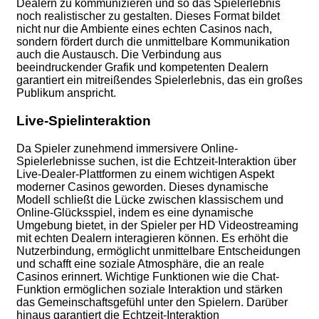
Dealern zu kommunizieren und so das Spielerlebnis
noch realistischer zu gestalten. Dieses Format bildet
nicht nur die Ambiente eines echten Casinos nach,
sondern fördert durch die unmittelbare Kommunikation
auch die Austausch. Die Verbindung aus
beeindruckender Grafik und kompetenten Dealern
garantiert ein mitreißendes Spielerlebnis, das ein großes
Publikum anspricht.
Live-Spielinteraktion
Da Spieler zunehmend immersivere Online-
Spielerlebnisse suchen, ist die Echtzeit-Interaktion über
Live-Dealer-Plattformen zu einem wichtigen Aspekt
moderner Casinos geworden. Dieses dynamische
Modell schließt die Lücke zwischen klassischem und
Online-Glücksspiel, indem es eine dynamische
Umgebung bietet, in der Spieler per HD Videostreaming
mit echten Dealern interagieren können. Es erhöht die
Nutzerbindung, ermöglicht unmittelbare Entscheidungen
und schafft eine soziale Atmosphäre, die an reale
Casinos erinnert. Wichtige Funktionen wie die Chat-
Funktion ermöglichen soziale Interaktion und stärken
das Gemeinschaftsgefühl unter den Spielern. Darüber
hinaus garantiert die Echtzeit-Interaktion