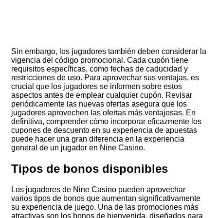
Sin embargo, los jugadores también deben considerar la
vigencia del código promocional. Cada cupón tiene
requisitos específicas, como fechas de caducidad y
restricciones de uso. Para aprovechar sus ventajas, es
crucial que los jugadores se informen sobre estos
aspectos antes de emplear cualquier cupón. Revisar
periódicamente las nuevas ofertas asegura que los
jugadores aprovechen las ofertas más ventajosas. En
definitiva, comprender cómo incorporar eficazmente los
cupones de descuento en su experiencia de apuestas
puede hacer una gran diferencia en la experiencia
general de un jugador en Nine Casino.
Tipos de bonos disponibles
Los jugadores de Nine Casino pueden aprovechar
varios tipos de bonos que aumentan significativamente
su experiencia de juego. Una de las promociones más
atractivas son los bonos de bienvenida, diseñados para