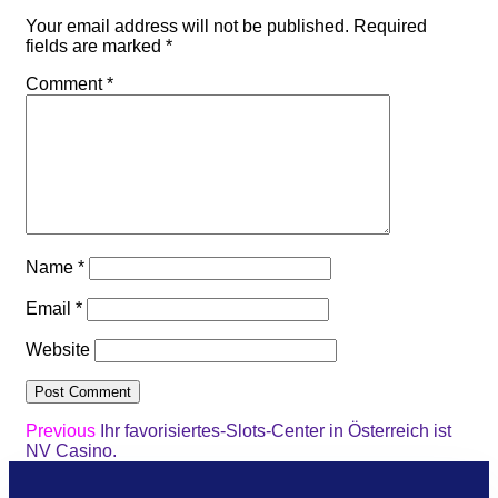
Your email address will not be published.
Required
fields are marked
*
Comment
*
Name
*
Email
*
Website
Previous
Ihr favorisiertes-Slots-Center in Österreich ist
NV Casino.