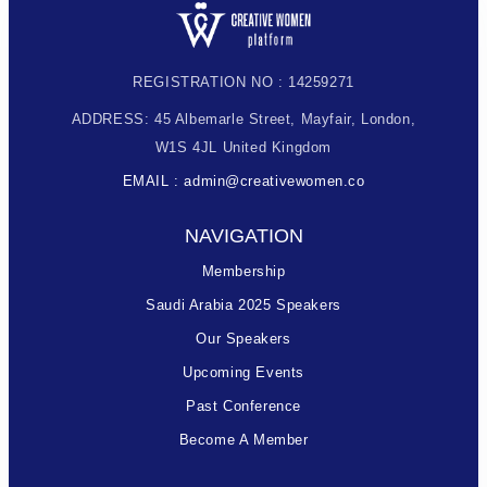
REGISTRATION NO : 14259271
ADDRESS: 45 Albemarle Street, Mayfair, London,
W1S 4JL United Kingdom
EMAIL : admin@creativewomen.co
NAVIGATION
Membership
Saudi Arabia 2025 Speakers
Our Speakers
Upcoming Events
Past Conference
Become A Member