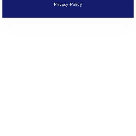
Privacy-Policy