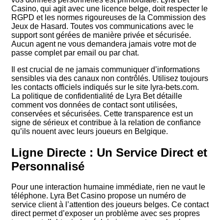
Casino, qui agit avec une licence belge, doit respecter le
RGPD et les normes rigoureuses de la Commission des
Jeux de Hasard. Toutes vos communications avec le
support sont gérées de manière privée et sécurisée.
Aucun agent ne vous demandera jamais votre mot de
passe complet par email ou par chat.
Il est crucial de ne jamais communiquer d’informations
sensibles via des canaux non contrôlés. Utilisez toujours
les contacts officiels indiqués sur le site lyra-bets.com.
La politique de confidentialité de Lyra Bet détaille
comment vos données de contact sont utilisées,
conservées et sécurisées. Cette transparence est un
signe de sérieux et contribue à la relation de confiance
qu’ils nouent avec leurs joueurs en Belgique.
Ligne Directe : Un Service Direct et
Personnalisé
Pour une interaction humaine immédiate, rien ne vaut le
téléphone. Lyra Bet Casino propose un numéro de
service client à l’attention des joueurs belges. Ce contact
direct permet d’exposer un problème avec ses propres