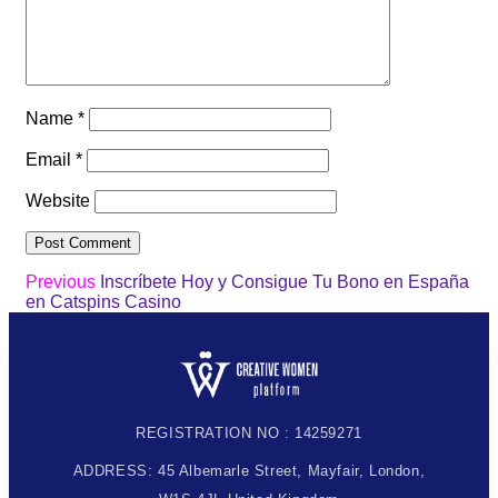
Name
*
Email
*
Website
Previous
Inscríbete Hoy y Consigue Tu Bono en España
en Catspins Casino
REGISTRATION NO : 14259271
ADDRESS: 45 Albemarle Street, Mayfair, London,