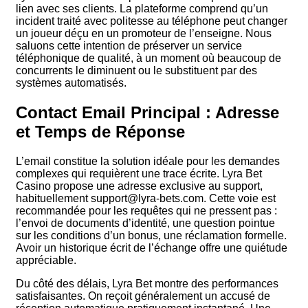
lien avec ses clients. La plateforme comprend qu’un
incident traité avec politesse au téléphone peut changer
un joueur déçu en un promoteur de l’enseigne. Nous
saluons cette intention de préserver un service
téléphonique de qualité, à un moment où beaucoup de
concurrents le diminuent ou le substituent par des
systèmes automatisés.
Contact Email Principal : Adresse
et Temps de Réponse
L’email constitue la solution idéale pour les demandes
complexes qui requièrent une trace écrite. Lyra Bet
Casino propose une adresse exclusive au support,
habituellement support@lyra-bets.com. Cette voie est
recommandée pour les requêtes qui ne pressent pas :
l’envoi de documents d’identité, une question pointue
sur les conditions d’un bonus, une réclamation formelle.
Avoir un historique écrit de l’échange offre une quiétude
appréciable.
Du côté des délais, Lyra Bet montre des performances
satisfaisantes. On reçoit généralement un accusé de