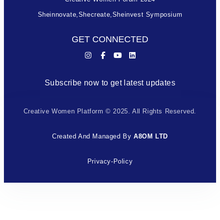
Sheinnovate,shecreate,sheinvest Symposium
GET CONNECTED
Subscribe now to get latest updates
Creative Women Platform © 2025. All Rights Reserved.
Created And Managed By
A8OM LTD
Privacy-Policy