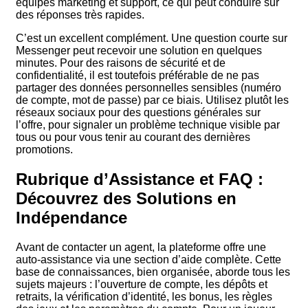
équipes marketing et support, ce qui peut conduire sur
des réponses très rapides.
C’est un excellent complément. Une question courte sur
Messenger peut recevoir une solution en quelques
minutes. Pour des raisons de sécurité et de
confidentialité, il est toutefois préférable de ne pas
partager des données personnelles sensibles (numéro
de compte, mot de passe) par ce biais. Utilisez plutôt les
réseaux sociaux pour des questions générales sur
l’offre, pour signaler un problème technique visible par
tous ou pour vous tenir au courant des dernières
promotions.
Rubrique d’Assistance et FAQ :
Découvrez des Solutions en
Indépendance
Avant de contacter un agent, la plateforme offre une
auto-assistance via une section d’aide complète. Cette
base de connaissances, bien organisée, aborde tous les
sujets majeurs : l’ouverture de compte, les dépôts et
retraits, la vérification d’identité, les bonus, les règles