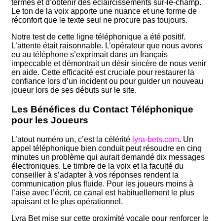
termes et d’obtenir des éclaircissements sur-le-champ.
Le ton de la voix apporte une nuance et une forme de
réconfort que le texte seul ne procure pas toujours.
Notre test de cette ligne téléphonique a été positif.
L’attente était raisonnable. L’opérateur que nous avons
eu au téléphone s’exprimait dans un français
impeccable et démontrait un désir sincère de nous venir
en aide. Cette efficacité est cruciale pour restaurer la
confiance lors d’un incident ou pour guider un nouveau
joueur lors de ses débuts sur le site.
Les Bénéfices du Contact Téléphonique
pour les Joueurs
L’atout numéro un, c’est la célérité
lyra-bets.com
. Un
appel téléphonique bien conduit peut résoudre en cinq
minutes un problème qui aurait demandé dix messages
électroniques. Le timbre de la voix et la faculté du
conseiller à s’adapter à vos réponses rendent la
communication plus fluide. Pour les joueurs moins à
l’aise avec l’écrit, ce canal est habituellement le plus
apaisant et le plus opérationnel.
Lyra Bet mise sur cette proximité vocale pour renforcer le