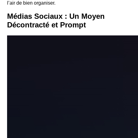
l’air de bien organiser.
Médias Sociaux : Un Moyen
Décontracté et Prompt