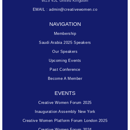
W1S 4JL United Kingdom
EMAIL : admin@creativewomen.co
NAVIGATION
Membership
Saudi Arabia 2025 Speakers
Our Speakers
Upcoming Events
Past Conference
Become A Member
EVENTS
Creative Women Forum 2025
Inauguration Assembly New York
Creative Women Platform Forum London 2025
Creative Women Forum 2024