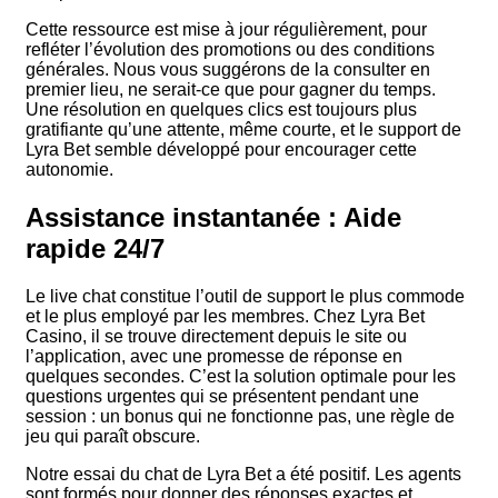
Cette ressource est mise à jour régulièrement, pour
refléter l’évolution des promotions ou des conditions
générales. Nous vous suggérons de la consulter en
premier lieu, ne serait-ce que pour gagner du temps.
Une résolution en quelques clics est toujours plus
gratifiante qu’une attente, même courte, et le support de
Lyra Bet semble développé pour encourager cette
autonomie.
Assistance instantanée : Aide
rapide 24/7
Le live chat constitue l’outil de support le plus commode
et le plus employé par les membres. Chez Lyra Bet
Casino, il se trouve directement depuis le site ou
l’application, avec une promesse de réponse en
quelques secondes. C’est la solution optimale pour les
questions urgentes qui se présentent pendant une
session : un bonus qui ne fonctionne pas, une règle de
jeu qui paraît obscure.
Notre essai du chat de Lyra Bet a été positif. Les agents
sont formés pour donner des réponses exactes et