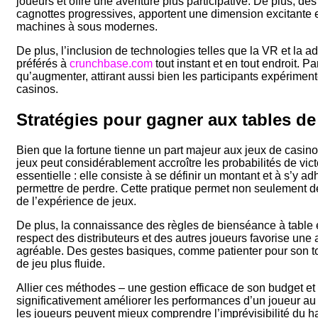
joueurs et offre une aventure plus participative. De plus, de
cagnottes progressives, apportent une dimension excitante et
machines à sous modernes.
De plus, l’inclusion de technologies telles que la VR et la a
préférés à
crunchbase.com
tout instant et en tout endroit. P
qu’augmenter, attirant aussi bien les participants expériment
casinos.
Stratégies pour gagner aux tables de
Bien que la fortune tienne un part majeur aux jeux de casin
jeux peut considérablement accroître les probabilités de vict
essentielle : elle consiste à se définir un montant et à s’y a
permettre de perdre. Cette pratique permet non seulement d
de l’expérience de jeux.
De plus, la connaissance des règles de bienséance à table 
respect des distributeurs et des autres joueurs favorise un
agréable. Des gestes basiques, comme patienter pour son tou
de jeu plus fluide.
Allier ces méthodes – une gestion efficace de son budget et
significativement améliorer les performances d’un joueur au
les joueurs peuvent mieux comprendre l’imprévisibilité du h