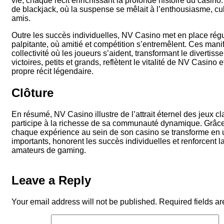
vie, chaque récit enrichissant la profonde histoire du casi
de blackjack, où la suspense se mêlait à l’enthousiasme, cu
amis.
Outre les succès individuelles, NV Casino met en place ré
palpitante, où amitié et compétition s’entremêlent. Ces man
collectivité où les joueurs s’aident, transformant le divertis
victoires, petits et grands, reflètent le vitalité de NV Casino
propre récit légendaire.
Clôture
En résumé, NV Casino illustre de l’attrait éternel des jeux 
participe à la richesse de sa communauté dynamique. Grâce à
chaque expérience au sein de son casino se transforme en u
importants, honorent les succès individuelles et renforcent
amateurs de gaming.
Leave a Reply
Your email address will not be published.
Required fields a