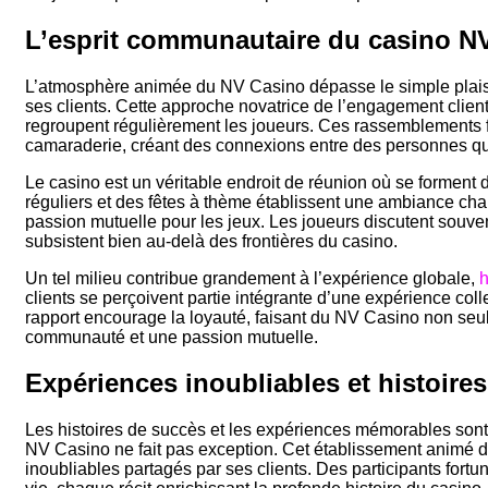
L’esprit communautaire du casino N
L’atmosphère animée du NV Casino dépasse le simple plaisi
ses clients. Cette approche novatrice de l’engagement clien
regroupent régulièrement les joueurs. Ces rassemblements fa
camaraderie, créant des connexions entre des personnes qu
Le casino est un véritable endroit de réunion où se forment 
réguliers et des fêtes à thème établissent une ambiance cha
passion mutuelle pour les jeux. Les joueurs discutent souvent
subsistent bien au-delà des frontières du casino.
Un tel milieu contribue grandement à l’expérience globale,
h
clients se perçoivent partie intégrante d’une expérience col
rapport encourage la loyauté, faisant du NV Casino non seul
communauté et une passion mutuelle.
Expériences inoubliables et histoire
Les histoires de succès et les expériences mémorables sont 
NV Casino ne fait pas exception. Cet établissement animé 
inoubliables partagés par ses clients. Des participants fortu