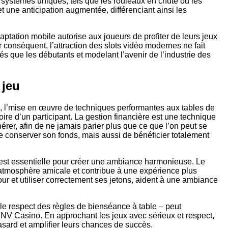
s systèmes uniques, tels que les rouleaux en chute ou les
 une anticipation augmentée, différenciant ainsi les
daptation mobile autorise aux joueurs de profiter de leurs jeux
ar conséquent, l’attraction des slots vidéo modernes ne fait
és que les débutants et modelant l’avenir de l’industrie des
 jeu
o, l’mise en œuvre de techniques performantes aux tables de
oire d’un participant. La gestion financière est une technique
dhérer, afin de ne jamais parier plus que ce que l’on peut se
e conserver son fonds, mais aussi de bénéficier totalement
est essentielle pour créer une ambiance harmonieuse. Le
e atmosphère amicale et contribue à une expérience plus
r et utiliser correctement ses jetons, aident à une ambiance
 le respect des règles de bienséance à table – peut
 NV Casino. En approchant les jeux avec sérieux et respect,
asard et amplifier leurs chances de succès.