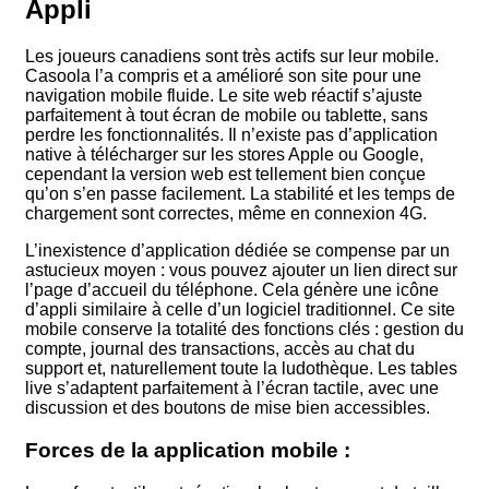
Appli
Les joueurs canadiens sont très actifs sur leur mobile.
Casoola l’a compris et a amélioré son site pour une
navigation mobile fluide. Le site web réactif s’ajuste
parfaitement à tout écran de mobile ou tablette, sans
perdre les fonctionnalités. Il n’existe pas d’application
native à télécharger sur les stores Apple ou Google,
cependant la version web est tellement bien conçue
qu’on s’en passe facilement. La stabilité et les temps de
chargement sont correctes, même en connexion 4G.
L’inexistence d’application dédiée se compense par un
astucieux moyen : vous pouvez ajouter un lien direct sur
l’page d’accueil du téléphone. Cela génère une icône
d’appli similaire à celle d’un logiciel traditionnel. Ce site
mobile conserve la totalité des fonctions clés : gestion du
compte, journal des transactions, accès au chat du
support et, naturellement toute la ludothèque. Les tables
live s’adaptent parfaitement à l’écran tactile, avec une
discussion et des boutons de mise bien accessibles.
Forces de la application mobile :