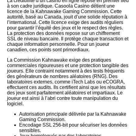
La crédibilité d’un casino en ligne repose en premier lieu
à son cadre juridique. Casoola Casino détient une
licence de la Kahnawake Gaming Commission. Cette
autorité, basé au Canada, jouit d’une solide réputation à
l’international. Cette licence exige des audits réguliers
pour garantir l’équité des jeux et le respect des règles.
La protection des données repose sur un chiffrement
SSL de niveau bancaire. Il protège chaque transaction et
chaque information personnelle. Pour un joueur
canadien, ces points sont primordiaux.
La Commission Kahnawake exige des pratiques
commerciales rigoureuses et une protection tangible des
joueurs. Elle contraint notamment à des tests fréquents
des générateurs de nombres aléatoires (RNG). Des
laboratoires externes, comme iTech Labs ou eCOGRA,
effectuent ces audits. Ils certifient ainsi que les résultats
des jeux sont parfaitement aléatoires et impartiaux. Le
joueur est ainsi à l’abri contre toute manipulation du
logiciel.
Autorisation principale délivrée par la Kahnawake
Gaming Commission.
Encodage SSL 256-bit pour sécuriser les données
sensibles.
Jeux homologués par des laboratoires