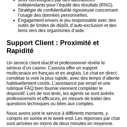
indépendants pour l’équité des résultats (RNG).
Stratégie de confidentialité rigoureuse concernant
l’usage des données personnelles.
Engagement envers le jeu responsable avec des
outils de limites de dépôt, d’auto-exclusion et des
liens vers des organismes d’aide.
Support Client : Proximité et
Rapidité
Un service client réactif et professionnel révèle le
sérieux d’un casino. Casoola offre un support
multicanaux en français et en anglais. Le chat en direct
constitue la voie la plus rapide, avec des temps d’attente
habituellement courts. L’assistance par email et une
rubrique FAQ bien fournie viennent compléter le
dispositif. Lors de nos tests, les agents se sont avérés
professionnels et efficaces, en mesure de traiter des
questions techniques ou liées aux comptes.
Nous avons joint le service à différents moments, y
compris en soirée et le week-end. Les réponses par chat
sont arrivées en moins de deux minutes en moyenne.