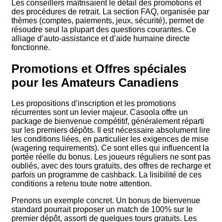
Les conseillers maîtrisaient le détail des promotions et
des procédures de retrait. La section FAQ, organisée par
thèmes (comptes, paiements, jeux, sécurité), permet de
résoudre seul la plupart des questions courantes. Ce
alliage d’auto-assistance et d’aide humaine directe
fonctionne.
Promotions et Offres spéciales
pour les Amateurs Canadiens
Les propositions d’inscription et les promotions
récurrentes sont un levier majeur. Casoola offre un
package de bienvenue compétitif, généralement réparti
sur les premiers dépôts. Il est nécessaire absolument lire
les conditions liées, en particulier les exigences de mise
(wagering requirements). Ce sont elles qui influencent la
portée réelle du bonus. Les joueurs réguliers ne sont pas
oubliés, avec des tours gratuits, des offres de recharge et
parfois un programme de cashback. La lisibilité de ces
conditions a retenu toute notre attention.
Prenons un exemple concret. Un bonus de bienvenue
standard pourrait proposer un match de 100% sur le
premier dépôt, assorti de quelques tours gratuits. Les