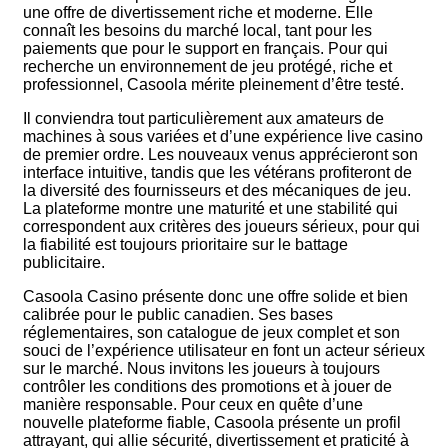
une offre de divertissement riche et moderne. Elle
connaît les besoins du marché local, tant pour les
paiements que pour le support en français. Pour qui
recherche un environnement de jeu protégé, riche et
professionnel, Casoola mérite pleinement d’être testé.
Il conviendra tout particulièrement aux amateurs de
machines à sous variées et d’une expérience live casino
de premier ordre. Les nouveaux venus apprécieront son
interface intuitive, tandis que les vétérans profiteront de
la diversité des fournisseurs et des mécaniques de jeu.
La plateforme montre une maturité et une stabilité qui
correspondent aux critères des joueurs sérieux, pour qui
la fiabilité est toujours prioritaire sur le battage
publicitaire.
Casoola Casino présente donc une offre solide et bien
calibrée pour le public canadien. Ses bases
réglementaires, son catalogue de jeux complet et son
souci de l’expérience utilisateur en font un acteur sérieux
sur le marché. Nous invitons les joueurs à toujours
contrôler les conditions des promotions et à jouer de
manière responsable. Pour ceux en quête d’une
nouvelle plateforme fiable, Casoola présente un profil
attrayant, qui allie sécurité, divertissement et praticité à