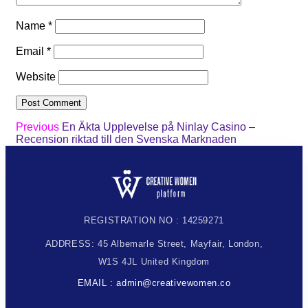
Name
*
Email
*
Website
Previous
En Äkta Upplevelse på Ninlay Casino –
Recension riktad till den Svenska Marknaden
REGISTRATION NO : 14259271
ADDRESS: 45 Albemarle Street, Mayfair, London,
W1S 4JL United Kingdom
EMAIL : admin@creativewomen.co