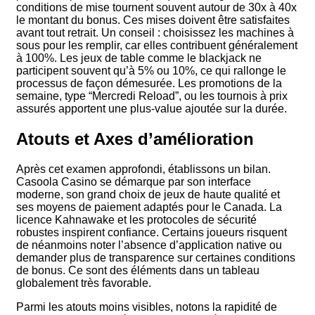
conditions de mise tournent souvent autour de 30x à 40x
le montant du bonus. Ces mises doivent être satisfaites
avant tout retrait. Un conseil : choisissez les machines à
sous pour les remplir, car elles contribuent généralement
à 100%. Les jeux de table comme le blackjack ne
participent souvent qu’à 5% ou 10%, ce qui rallonge le
processus de façon démesurée. Les promotions de la
semaine, type “Mercredi Reload”, ou les tournois à prix
assurés apportent une plus-value ajoutée sur la durée.
Atouts et Axes d’amélioration
Après cet examen approfondi, établissons un bilan.
Casoola Casino se démarque par son interface
moderne, son grand choix de jeux de haute qualité et
ses moyens de paiement adaptés pour le Canada. La
licence Kahnawake et les protocoles de sécurité
robustes inspirent confiance. Certains joueurs risquent
de néanmoins noter l’absence d’application native ou
demander plus de transparence sur certaines conditions
de bonus. Ce sont des éléments dans un tableau
globalement très favorable.
Parmi les atouts moins visibles, notons la rapidité de