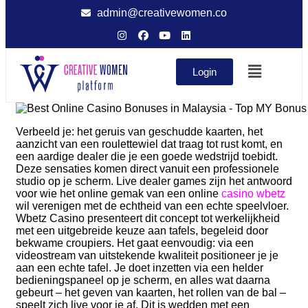
admin@creativewomen.co
Login
Verbeeld je: het geruis van geschudde kaarten, het
aanzicht van een roulettewiel dat traag tot rust komt, en
een aardige dealer die je een goede wedstrijd toebidt.
Deze sensaties komen direct vanuit een professionele
studio op je scherm. Live dealer games zijn het antwoord
voor wie het online gemak van een online
casino wbetz
wil verenigen met de echtheid van een echte speelvloer.
Wbetz Casino presenteert dit concept tot werkelijkheid
met een uitgebreide keuze aan tafels, begeleid door
bekwame croupiers. Het gaat eenvoudig: via een
videostream van uitstekende kwaliteit positioneer je je
aan een echte tafel. Je doet inzetten via een helder
bedieningspaneel op je scherm, en alles wat daarna
gebeurt – het geven van kaarten, het rollen van de bal –
speelt zich live voor je af. Dit is wedden met een