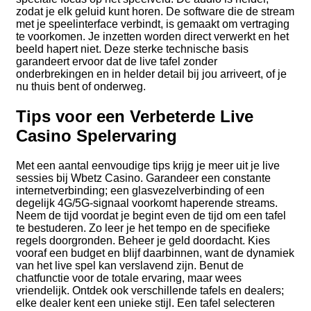
zodat je elk geluid kunt horen. De software die de stream
met je speelinterface verbindt, is gemaakt om vertraging
te voorkomen. Je inzetten worden direct verwerkt en het
beeld hapert niet. Deze sterke technische basis
garandeert ervoor dat de live tafel zonder
onderbrekingen en in helder detail bij jou arriveert, of je
nu thuis bent of onderweg.
Tips voor een Verbeterde Live
Casino Spelervaring
Met een aantal eenvoudige tips krijg je meer uit je live
sessies bij Wbetz Casino. Garandeer een constante
internetverbinding; een glasvezelverbinding of een
degelijk 4G/5G-signaal voorkomt haperende streams.
Neem de tijd voordat je begint even de tijd om een tafel
te bestuderen. Zo leer je het tempo en de specifieke
regels doorgronden. Beheer je geld doordacht. Kies
vooraf een budget en blijf daarbinnen, want de dynamiek
van het live spel kan verslavend zijn. Benut de
chatfunctie voor de totale ervaring, maar wees
vriendelijk. Ontdek ook verschillende tafels en dealers;
elke dealer kent een unieke stijl. Een tafel selecteren