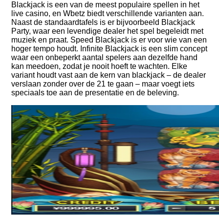
Blackjack is een van de meest populaire spellen in het
live casino, en Wbetz biedt verschillende varianten aan.
Naast de standaardtafels is er bijvoorbeeld Blackjack
Party, waar een levendige dealer het spel begeleidt met
muziek en praat. Speed Blackjack is er voor wie van een
hoger tempo houdt. Infinite Blackjack is een slim concept
waar een onbeperkt aantal spelers aan dezelfde hand
kan meedoen, zodat je nooit hoeft te wachten. Elke
variant houdt vast aan de kern van blackjack – de dealer
verslaan zonder over de 21 te gaan – maar voegt iets
speciaals toe aan de presentatie en de beleving.