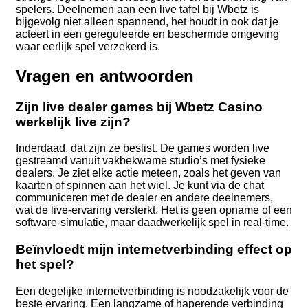
spelers. Deelnemen aan een live tafel bij Wbetz is
bijgevolg niet alleen spannend, het houdt in ook dat je
acteert in een gereguleerde en beschermde omgeving
waar eerlijk spel verzekerd is.
Vragen en antwoorden
Zijn live dealer games bij Wbetz Casino
werkelijk live zijn?
Inderdaad, dat zijn ze beslist. De games worden live
gestreamd vanuit vakbekwame studio’s met fysieke
dealers. Je ziet elke actie meteen, zoals het geven van
kaarten of spinnen aan het wiel. Je kunt via de chat
communiceren met de dealer en andere deelnemers,
wat de live-ervaring versterkt. Het is geen opname of een
software-simulatie, maar daadwerkelijk spel in real-time.
Beïnvloedt mijn internetverbinding effect op
het spel?
Een degelijke internetverbinding is noodzakelijk voor de
beste ervaring. Een langzame of haperende verbinding