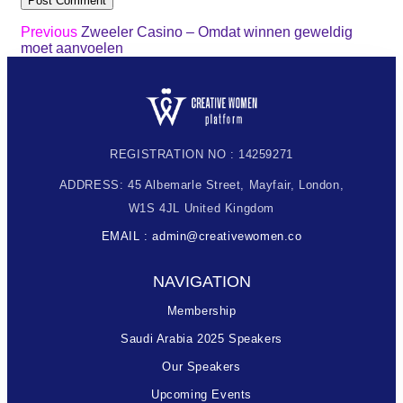
Previous
Zweeler Casino – Omdat winnen geweldig
moet aanvoelen
REGISTRATION NO : 14259271
ADDRESS: 45 Albemarle Street, Mayfair, London,
W1S 4JL United Kingdom
EMAIL : admin@creativewomen.co
NAVIGATION
Membership
Saudi Arabia 2025 Speakers
Our Speakers
Upcoming Events