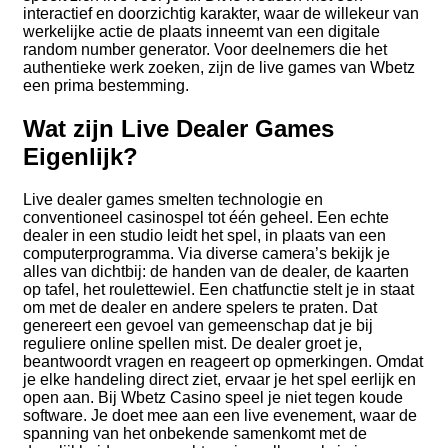
interactief en doorzichtig karakter, waar de willekeur van
werkelijke actie de plaats inneemt van een digitale
random number generator. Voor deelnemers die het
authentieke werk zoeken, zijn de live games van Wbetz
een prima bestemming.
Wat zijn Live Dealer Games
Eigenlijk?
Live dealer games smelten technologie en
conventioneel casinospel tot één geheel. Een echte
dealer in een studio leidt het spel, in plaats van een
computerprogramma. Via diverse camera’s bekijk je
alles van dichtbij: de handen van de dealer, de kaarten
op tafel, het roulettewiel. Een chatfunctie stelt je in staat
om met de dealer en andere spelers te praten. Dat
genereert een gevoel van gemeenschap dat je bij
reguliere online spellen mist. De dealer groet je,
beantwoordt vragen en reageert op opmerkingen. Omdat
je elke handeling direct ziet, ervaar je het spel eerlijk en
open aan. Bij Wbetz Casino speel je niet tegen koude
software. Je doet mee aan een live evenement, waar de
spanning van het onbekende samenkomt met de