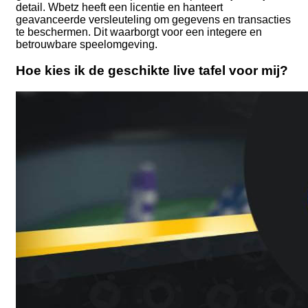
detail. Wbetz heeft een licentie en hanteert
geavanceerde versleuteling om gegevens en transacties
te beschermen. Dit waarborgt voor een integere en
betrouwbare speelomgeving.
Hoe kies ik de geschikte live tafel voor mij?