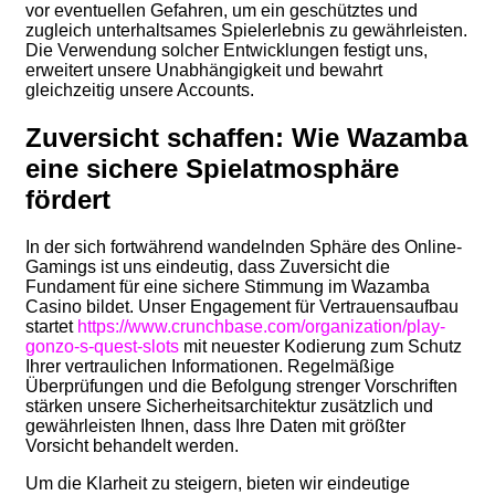
vor eventuellen Gefahren, um ein geschütztes und
zugleich unterhaltsames Spielerlebnis zu gewährleisten.
Die Verwendung solcher Entwicklungen festigt uns,
erweitert unsere Unabhängigkeit und bewahrt
gleichzeitig unsere Accounts.
Zuversicht schaffen: Wie Wazamba
eine sichere Spielatmosphäre
fördert
In der sich fortwährend wandelnden Sphäre des Online-
Gamings ist uns eindeutig, dass Zuversicht die
Fundament für eine sichere Stimmung im Wazamba
Casino bildet. Unser Engagement für Vertrauensaufbau
startet
https://www.crunchbase.com/organization/play-
gonzo-s-quest-slots
mit neuester Kodierung zum Schutz
Ihrer vertraulichen Informationen. Regelmäßige
Überprüfungen und die Befolgung strenger Vorschriften
stärken unsere Sicherheitsarchitektur zusätzlich und
gewährleisten Ihnen, dass Ihre Daten mit größter
Vorsicht behandelt werden.
Um die Klarheit zu steigern, bieten wir eindeutige