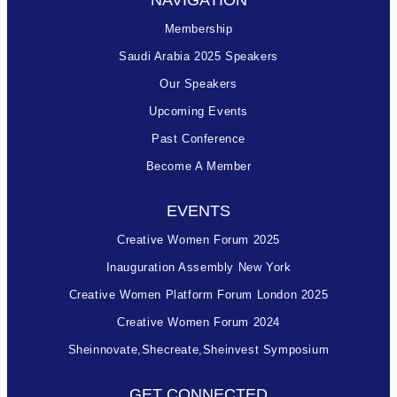
NAVIGATION
Membership
Saudi Arabia 2025 Speakers
Our Speakers
Upcoming Events
Past Conference
Become A Member
EVENTS
Creative Women Forum 2025
Inauguration Assembly New York
Creative Women Platform Forum London 2025
Creative Women Forum 2024
Sheinnovate,shecreate,sheinvest Symposium
GET CONNECTED