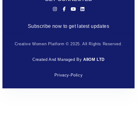
Subscribe now to get latest updates
Creative Women Platform © 2025. All Rights Reserved.
Created And Managed By
A8OM LTD
Privacy-Policy