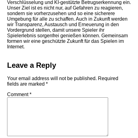
Verschlüsselung und KI-gestützte Betrugserkennung ein.
Unser Ziel ist es nicht nur, auf Gefahren zu reagieren,
sondern sie vorherzusehen und so eine sicherere
Umgebung für alle zu schaffen. Auch in Zukunft werden
wir Transparenz, Austausch und Erneuerung in den
Vordergrund stellen, damit unsere Spieler ihr
Spielerlebnis sorgenfrei genießen können. Gemeinsam
formen wir eine geschützte Zukunft für das Spielen im
Internet.
Leave a Reply
Your email address will not be published.
Required
fields are marked
*
Comment
*