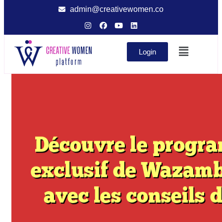
admin@creativewomen.co
Login