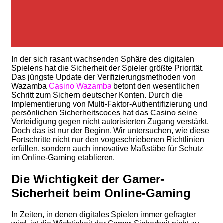
In der sich rasant wachsenden Sphäre des digitalen
Spielens hat die Sicherheit der Spieler größte Priorität.
Das jüngste Update der Verifizierungsmethoden von
Wazamba
Casino Wazamba
betont den wesentlichen
Schritt zum Sichern deutscher Konten. Durch die
Implementierung von Multi-Faktor-Authentifizierung und
persönlichen Sicherheitscodes hat das Casino seine
Verteidigung gegen nicht autorisierten Zugang verstärkt.
Doch das ist nur der Beginn. Wir untersuchen, wie diese
Fortschritte nicht nur den vorgeschriebenen Richtlinien
erfüllen, sondern auch innovative Maßstäbe für Schutz
im Online-Gaming etablieren.
Die Wichtigkeit der Gamer-
Sicherheit beim Online-Gaming
In Zeiten, in denen digitales Spielen immer gefragter