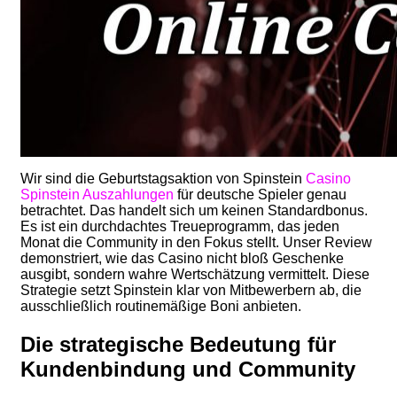
Wir sind die Geburtstagsaktion von Spinstein
Casino
Spinstein Auszahlungen
für deutsche Spieler genau
betrachtet. Das handelt sich um keinen Standardbonus.
Es ist ein durchdachtes Treueprogramm, das jeden
Monat die Community in den Fokus stellt. Unser Review
demonstriert, wie das Casino nicht bloß Geschenke
ausgibt, sondern wahre Wertschätzung vermittelt. Diese
Strategie setzt Spinstein klar von Mitbewerbern ab, die
ausschließlich routinemäßige Boni anbieten.
Die strategische Bedeutung für
Kundenbindung und Community