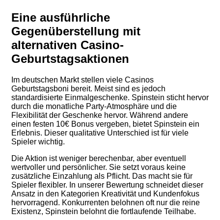
Eine ausführliche
Gegenüberstellung mit
alternativen Casino-
Geburtstagsaktionen
Im deutschen Markt stellen viele Casinos
Geburtstagsboni bereit. Meist sind es jedoch
standardisierte Einmalgeschenke. Spinstein sticht hervor
durch die monatliche Party-Atmosphäre und die
Flexibilität der Geschenke hervor. Während andere
einen festen 10€ Bonus vergeben, bietet Spinstein ein
Erlebnis. Dieser qualitative Unterschied ist für viele
Spieler wichtig.
Die Aktion ist weniger berechenbar, aber eventuell
wertvoller und persönlicher. Sie setzt voraus keine
zusätzliche Einzahlung als Pflicht. Das macht sie für
Spieler flexibler. In unserer Bewertung schneidet dieser
Ansatz in den Kategorien Kreativität und Kundenfokus
hervorragend. Konkurrenten belohnen oft nur die reine
Existenz, Spinstein belohnt die fortlaufende Teilhabe.