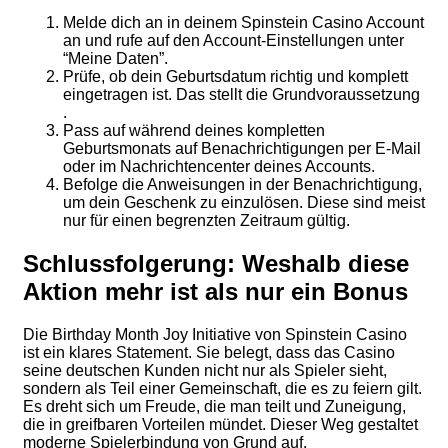
Melde dich an in deinem Spinstein Casino Account
an und rufe auf den Account-Einstellungen unter
“Meine Daten”.
Prüfe, ob dein Geburtsdatum richtig und komplett
eingetragen ist. Das stellt die Grundvoraussetzung
.
Pass auf während deines kompletten
Geburtsmonats auf Benachrichtigungen per E-Mail
oder im Nachrichtencenter deines Accounts.
Befolge die Anweisungen in der Benachrichtigung,
um dein Geschenk zu einzulösen. Diese sind meist
nur für einen begrenzten Zeitraum gültig.
Schlussfolgerung: Weshalb diese
Aktion mehr ist als nur ein Bonus
Die Birthday Month Joy Initiative von Spinstein Casino
ist ein klares Statement. Sie belegt, dass das Casino
seine deutschen Kunden nicht nur als Spieler sieht,
sondern als Teil einer Gemeinschaft, die es zu feiern gilt.
Es dreht sich um Freude, die man teilt und Zuneigung,
die in greifbaren Vorteilen mündet. Dieser Weg gestaltet
moderne Spielerbindung von Grund auf.