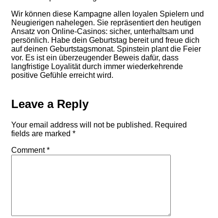
Wir können diese Kampagne allen loyalen Spielern und
Neugierigen nahelegen. Sie repräsentiert den heutigen
Ansatz von Online-Casinos: sicher, unterhaltsam und
persönlich. Habe dein Geburtstag bereit und freue dich
auf deinen Geburtstagsmonat. Spinstein plant die Feier
vor. Es ist ein überzeugender Beweis dafür, dass
langfristige Loyalität durch immer wiederkehrende
positive Gefühle erreicht wird.
Leave a Reply
Your email address will not be published.
Required
fields are marked
*
Comment
*