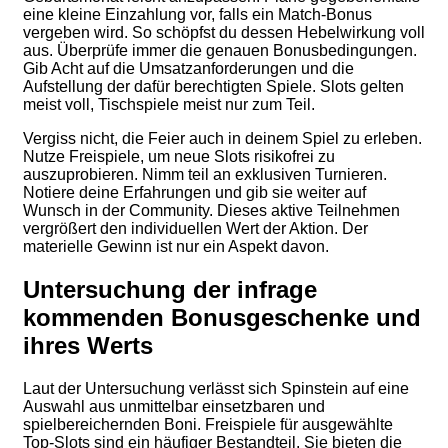
eine kleine Einzahlung vor, falls ein Match-Bonus
vergeben wird. So schöpfst du dessen Hebelwirkung voll
aus. Überprüfe immer die genauen Bonusbedingungen.
Gib Acht auf die Umsatzanforderungen und die
Aufstellung der dafür berechtigten Spiele. Slots gelten
meist voll, Tischspiele meist nur zum Teil.
Vergiss nicht, die Feier auch in deinem Spiel zu erleben.
Nutze Freispiele, um neue Slots risikofrei zu
auszuprobieren. Nimm teil an exklusiven Turnieren.
Notiere deine Erfahrungen und gib sie weiter auf
Wunsch in der Community. Dieses aktive Teilnehmen
vergrößert den individuellen Wert der Aktion. Der
materielle Gewinn ist nur ein Aspekt davon.
Untersuchung der infrage
kommenden Bonusgeschenke und
ihres Werts
Laut der Untersuchung verlässt sich Spinstein auf eine
Auswahl aus unmittelbar einsetzbaren und
spielbereichernden Boni. Freispiele für ausgewählte
Top-Slots sind ein häufiger Bestandteil. Sie bieten die