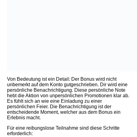
Von Bedeutung ist ein Detail: Der Bonus wird nicht
unbemerkt auf dem Konto gutgeschrieben. Dir wird eine
persönliche Benachrichtigung. Diese persönliche Note
hebt die Aktion von unpersönlichen Promotionen klar ab.
Es fühlt sich an wie eine Einladung zu einer
persönlichen Feier. Die Benachrichtigung ist der
entscheidende Moment, welcher aus dem Bonus ein
Erlebnis macht.
Für eine reibungslose Teilnahme sind diese Schritte
erforderlich: