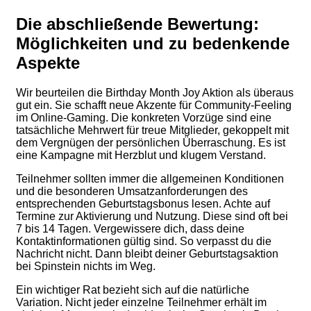
Die abschließende Bewertung:
Möglichkeiten und zu bedenkende
Aspekte
Wir beurteilen die Birthday Month Joy Aktion als überaus
gut ein. Sie schafft neue Akzente für Community-Feeling
im Online-Gaming. Die konkreten Vorzüge sind eine
tatsächliche Mehrwert für treue Mitglieder, gekoppelt mit
dem Vergnügen der persönlichen Überraschung. Es ist
eine Kampagne mit Herzblut und klugem Verstand.
Teilnehmer sollten immer die allgemeinen Konditionen
und die besonderen Umsatzanforderungen des
entsprechenden Geburtstagsbonus lesen. Achte auf
Termine zur Aktivierung und Nutzung. Diese sind oft bei
7 bis 14 Tagen. Vergewissere dich, dass deine
Kontaktinformationen gültig sind. So verpasst du die
Nachricht nicht. Dann bleibt deiner Geburtstagsaktion
bei Spinstein nichts im Weg.
Ein wichtiger Rat bezieht sich auf die natürliche
Variation. Nicht jeder einzelne Teilnehmer erhält im