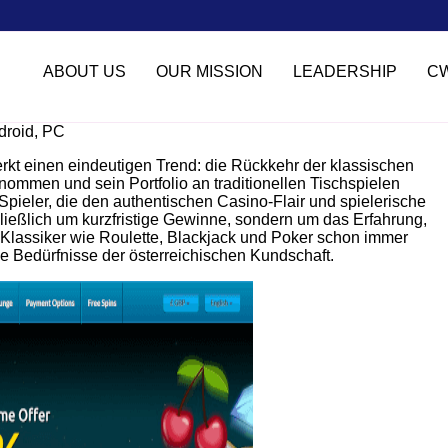
ABOUT US
OUR MISSION
LEADERSHIP
C
rkt einen eindeutigen Trend: die Rückkehr der klassischen
ommen und sein Portfolio an traditionellen Tischspielen
Spieler, die den authentischen Casino-Flair und spielerische
ließlich um kurzfristige Gewinne, sondern um das Erfahrung,
 Klassiker wie Roulette, Blackjack und Poker schon immer
die Bedürfnisse der österreichischen Kundschaft.