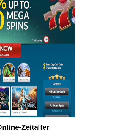
nline-Zeitalter