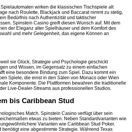
 Spielautomaten wirken die klassischen Tischspiele alt
rage nach Roulette, Blackjack und Baccarat nimmt zu stetig,
ein Bedürfnis nach Authentizität und taktischer
assen. Spinstein Casino greift diesen Wunsch auf. Mit dem
chen der Eleganz alter Spielhäuser und dem Komfort des
 Auswahl und mehr Gelegenheit, das eigene Können an
 weil sie Glück, Strategie und Psychologie geschickt
ungen und Wissen, im Gegensatz zu einem einfachen
hafft eine besondere Bindung zum Spiel. Dazu kommt ein
ben Spiele, die einst in den Sälen von Monaco oder Wien
onale Komponente. Die Plattformen bewahren die traditionelle
der Live-Dealer-Streams aus professionellen Studios.
em bis Caribbean Stud
chologisches Match. Spinstein Casino verfügt über sein
gleichermaßen etwas zu bieten. Neben Standardvarianten wie
h ungewöhnlichere Varianten wie Caribbean Stud Poker.
d benötigt eine abgestimmte Strategie. Während Texas