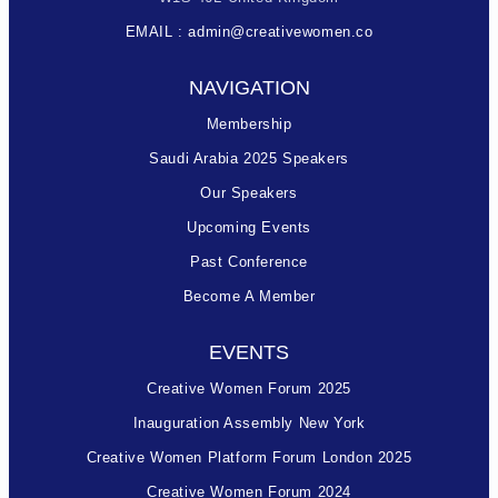
EMAIL : admin@creativewomen.co
NAVIGATION
Membership
Saudi Arabia 2025 Speakers
Our Speakers
Upcoming Events
Past Conference
Become A Member
EVENTS
Creative Women Forum 2025
Inauguration Assembly New York
Creative Women Platform Forum London 2025
Creative Women Forum 2024