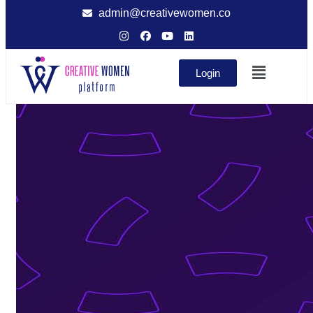
admin@creativewomen.co
Login