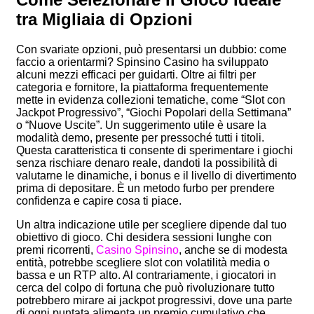
tra Migliaia di Opzioni
Con svariate opzioni, può presentarsi un dubbio: come
faccio a orientarmi? Spinsino Casino ha sviluppato
alcuni mezzi efficaci per guidarti. Oltre ai filtri per
categoria e fornitore, la piattaforma frequentemente
mette in evidenza collezioni tematiche, come “Slot con
Jackpot Progressivo”, “Giochi Popolari della Settimana”
o “Nuove Uscite”. Un suggerimento utile è usare la
modalità demo, presente per pressoché tutti i titoli.
Questa caratteristica ti consente di sperimentare i giochi
senza rischiare denaro reale, dandoti la possibilità di
valutarne le dinamiche, i bonus e il livello di divertimento
prima di depositare. È un metodo furbo per prendere
confidenza e capire cosa ti piace.
Un altra indicazione utile per scegliere dipende dal tuo
obiettivo di gioco. Chi desidera sessioni lunghe con
premi ricorrenti,
Casino Spinsino
, anche se di modesta
entità, potrebbe scegliere slot con volatilità media o
bassa e un RTP alto. Al contrariamente, i giocatori in
cerca del colpo di fortuna che può rivoluzionare tutto
potrebbero mirare ai jackpot progressivi, dove una parte
di ogni puntata alimenta un premio cumulativo che