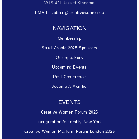
W1S 4JL United Kingdom
EMAIL : admin@creativewomen.co
NAVIGATION
Membership
Saudi Arabia 2025 Speakers
Our Speakers
Upcoming Events
Past Conference
Become A Member
EVENTS
Creative Women Forum 2025
Inauguration Assembly New York
Creative Women Platform Forum London 2025