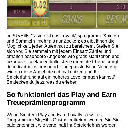
Im SkyHills Casino ist das Loyalitätsprogramm „Spielen
und Sammeln“ mehr als nur Zocken; es gibt Ihnen die
Möglichkeit, jeden Aufenthalt zu bereichern. Stellen Sie
sich vor, Sie sammeln mit jedem Einsatz Zähler und
erhalten besondere Angebote wie gratis Mahlzeiten und
luxuriöse Hotelaufenthalte. Jede erreichte Ebene bringt
dir individuelle, persönlich angepasste Boni. Neugierig,
wie du diese Angebote optimal nutzen und Ihr
Spielerfahrung auf ein höheres Level bringen kannst?
Entdecken du jetzt, was du erleben.
So funktioniert das Play and Earn
Treueprämienprogramm
Wenn Sie dem Play and Earn Loyalty Rewards
Programm im SkyHills Casino beitreten, werden Sie Sie
bald erkennen, wie vorteilhaft Ihr Spielerlebnis werden