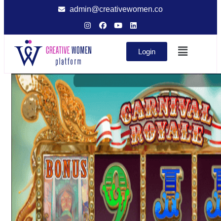
admin@creativewomen.co
Login