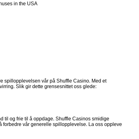
dre spillopplevelsen vår på Shuffle Casino. Med et
virring. Slik gir dette grensesnittet oss glede:
d til og frie til å oppdage. Shuffle Casinos smidige
å forbedre vår generelle spillopplevelse. La oss oppleve