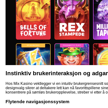
Instinktiv brukerinteraksjon og adga
Hos Mix Kasino vektlegger vi en intuitiv brukergrensesnitt 
designvalg sikrer at deltakere lett kan nå favorittspillene s
konsentrere på sømløs brukeropplevelse, streber vi etter å o
Flytende navigasjonssystem