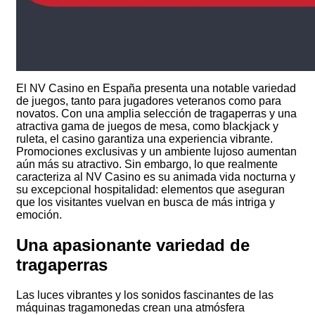
El NV Casino en España presenta una notable variedad
de juegos, tanto para jugadores veteranos como para
novatos. Con una amplia selección de tragaperras y una
atractiva gama de juegos de mesa, como blackjack y
ruleta, el casino garantiza una experiencia vibrante.
Promociones exclusivas y un ambiente lujoso aumentan
aún más su atractivo. Sin embargo, lo que realmente
caracteriza al NV Casino es su animada vida nocturna y
su excepcional hospitalidad: elementos que aseguran
que los visitantes vuelvan en busca de más intriga y
emoción.
Una apasionante variedad de
tragaperras
Las luces vibrantes y los sonidos fascinantes de las
máquinas tragamonedas crean una atmósfera