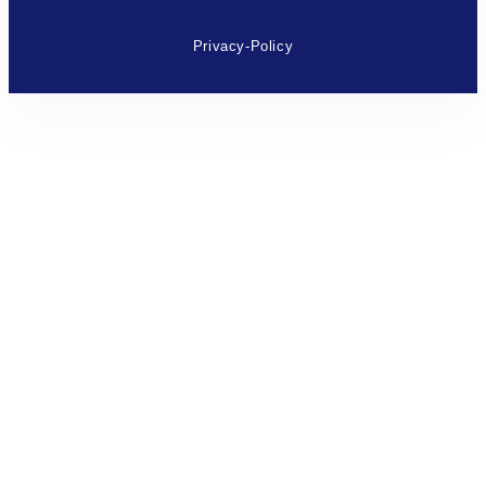
Privacy-Policy