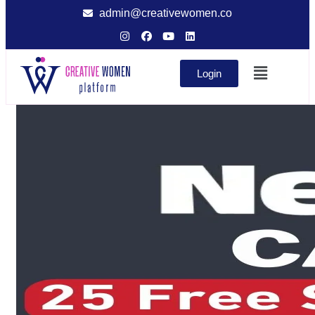
admin@creativewomen.co
Login