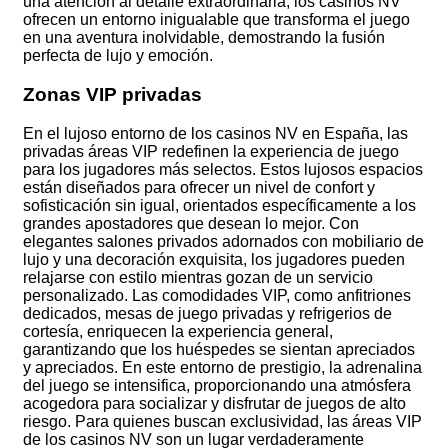
una atención al detalle extraordinaria, los casinos NV
ofrecen un entorno inigualable que transforma el juego
en una aventura inolvidable, demostrando la fusión
perfecta de lujo y emoción.
Zonas VIP privadas
En el lujoso entorno de los casinos NV en España, las
privadas áreas VIP redefinen la experiencia de juego
para los jugadores más selectos. Estos lujosos espacios
están diseñados para ofrecer un nivel de confort y
sofisticación sin igual, orientados específicamente a los
grandes apostadores que desean lo mejor. Con
elegantes salones privados adornados con mobiliario de
lujo y una decoración exquisita, los jugadores pueden
relajarse con estilo mientras gozan de un servicio
personalizado. Las comodidades VIP, como anfitriones
dedicados, mesas de juego privadas y refrigerios de
cortesía, enriquecen la experiencia general,
garantizando que los huéspedes se sientan apreciados
y apreciados. En este entorno de prestigio, la adrenalina
del juego se intensifica, proporcionando una atmósfera
acogedora para socializar y disfrutar de juegos de alto
riesgo. Para quienes buscan exclusividad, las áreas VIP
de los casinos NV son un lugar verdaderamente