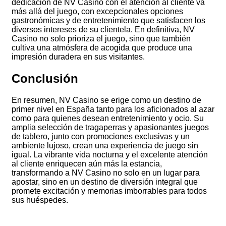
dedicación de NV Casino con el atención al cliente va
más allá del juego, con excepcionales opciones
gastronómicas y de entretenimiento que satisfacen los
diversos intereses de su clientela. En definitiva, NV
Casino no solo prioriza el juego, sino que también
cultiva una atmósfera de acogida que produce una
impresión duradera en sus visitantes.
Conclusión
En resumen, NV Casino se erige como un destino de
primer nivel en España tanto para los aficionados al azar
como para quienes desean entretenimiento y ocio. Su
amplia selección de tragaperras y apasionantes juegos
de tablero, junto con promociones exclusivas y un
ambiente lujoso, crean una experiencia de juego sin
igual. La vibrante vida nocturna y el excelente atención
al cliente enriquecen aún más la estancia,
transformando a NV Casino no solo en un lugar para
apostar, sino en un destino de diversión integral que
promete excitación y memorias imborrables para todos
sus huéspedes.