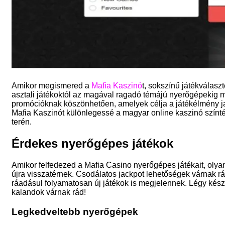
Amikor megismered a
Mafia Kaszinó
t, sokszínű játékválasz
asztali játékoktól az magával ragadó témájú nyerőgépekig 
promócióknak köszönhetően, amelyek célja a játékélmény ja
Mafia Kaszinót különlegessé a magyar online kaszinó színt
terén.
Érdekes nyerőgépes játékok
Amikor felfedezed a Mafia Casino nyerőgépes játékait, olyan
újra visszatérnek. Csodálatos jackpot lehetőségek várnak rád
ráadásul folyamatosan új játékok is megjelennek. Légy kész
kalandok várnak rád!
Legkedveltebb nyerőgépek