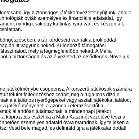
ntosabb, így biztonságos játékkörnyezetet nyújtunk, ahol a
chnológiák óvják személyes és financiális adataidat, így
amünk mindig csak egy kattintásnyira van, és készen áll,
csolatban.
 böngészésében, akár kérdéseid vannak a profiloddal
napján itt vagyunk neked. Különböző támogatási
iválaszthatod, mely a legmegfelelőbb neked. A Mafia
ahol a biztonságod és az élvezeted az elsődleges. Növeljük
ine játékélménybe csöppensz. A korszerű játékosok számára
sztult felület felfedezéshez csábít, míg a rugalmas dizájn
k a általános nyerőgépeket vagy asztali játékokat találod,
 a játékélményedet, a azonnali elemzésektől a
amok állandóan jutalmaznak, a mindennapi játékot
s a káprázatos esztétika a Mafia Kaszinót vezetővé teszi a
szönhetően személyes adataid óvva maradnak, így teljesen a
z. Vesd bele magad, és definiáld újra a játékkalandodat!