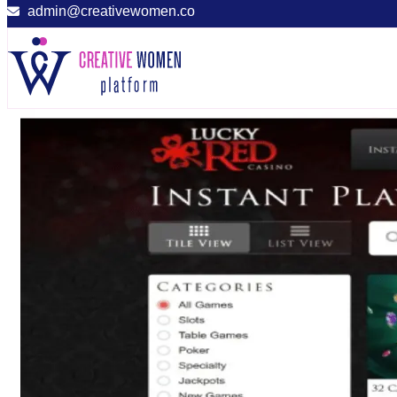
admin@creativewomen.co