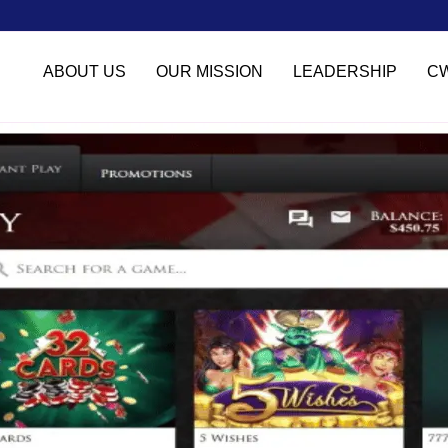
ABOUT US
OUR MISSION
LEADERSHIP
C