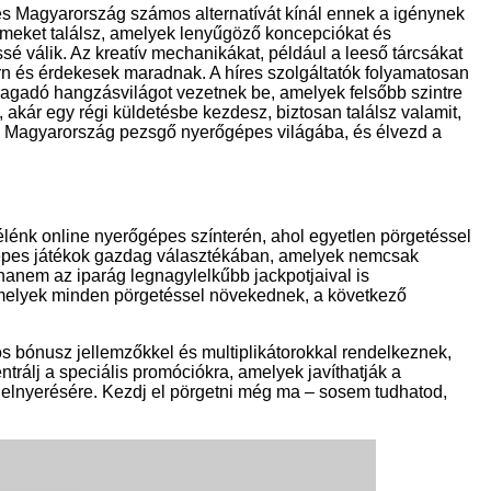
és Magyarország számos alternatívát kínál ennek a igénynek
ímeket találsz, amelyek lenyűgöző koncepciókat és
ssé válik. Az kreatív mechanikákat, például a leeső tárcsákat
rn és érdekesek maradnak. A híres szolgáltatók folyamatosan
 ragadó hangzásvilágot vezetnek be, amelyek felsőbb szintre
 akár egy régi küldetésbe kezdesz, biztosan találsz valamit,
ad Magyarország pezsgő nyerőgépes világába, és élvezd a
lénk online nyerőgépes színterén, ahol egyetlen pörgetéssel
rőgépes játékok gazdag választékában, amelyek nemcsak
 hanem az iparág legnagylelkűbb jackpotjaival is
melyek minden pörgetéssel növekednek, a következő
s bónusz jellemzőkkel és multiplikátorokkal rendelkeznek,
rálj a speciális promóciókra, amelyek javíthatják a
 elnyerésére. Kezdj el pörgetni még ma – sosem tudhatod,