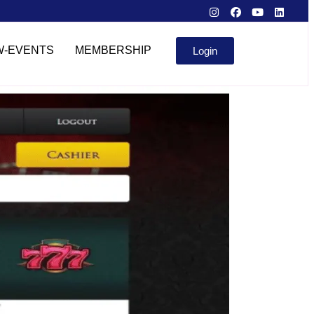
W-EVENTS
MEMBERSHIP
Login