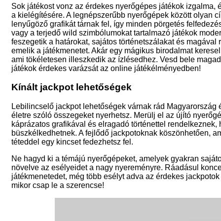
Sok játékost vonz az érdekes nyerőgépes játékok izgalma, 
a kielégítésére. A legnépszerűbb nyerőgépek között olyan c
lenyűgöző grafikát tárnak fel, így minden pörgetés felfedezé
vagy a terjedő wild szimbólumokat tartalmazó játékok mode
feszegetik a határokat, sajátos történetszálakat és magával
emelik a játékmenetet. Akár egy mágikus birodalmat keresel,
ami tökéletesen illeszkedik az ízlésedhez. Vesd bele mag
játékok érdekes varázsát az online játékélményedben!
Kínált jackpot lehetőségek
Lebilincselő jackpot lehetőségek várnak rád Magyarország é
életre szóló összegeket nyerhetsz. Merülj el az újító nye
káprázatos grafikával és elragadó történettel rendelkeznek,
büszkélkedhetnek. A fejlődő jackpotoknak köszönhetően, a
téteddel egy kincset fedezhetsz fel.
Ne hagyd ki a témájú nyerőgépeket, amelyek gyakran sajáto
növelve az esélyeidet a nagy nyereményre. Ráadásul koncent
játékmenetedet, még több esélyt adva az érdekes jackpotok
mikor csap le a szerencse!