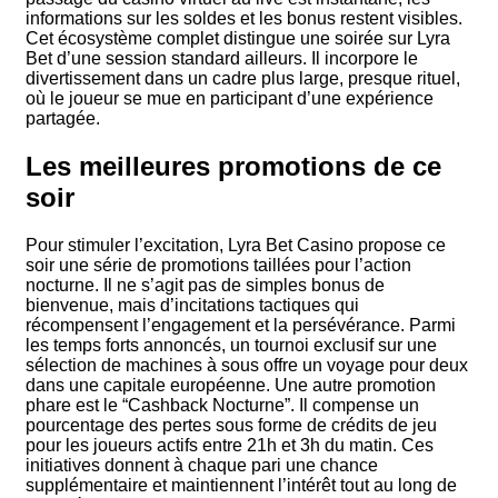
informations sur les soldes et les bonus restent visibles.
Cet écosystème complet distingue une soirée sur Lyra
Bet d’une session standard ailleurs. Il incorpore le
divertissement dans un cadre plus large, presque rituel,
où le joueur se mue en participant d’une expérience
partagée.
Les meilleures promotions de ce
soir
Pour stimuler l’excitation, Lyra Bet Casino propose ce
soir une série de promotions taillées pour l’action
nocturne. Il ne s’agit pas de simples bonus de
bienvenue, mais d’incitations tactiques qui
récompensent l’engagement et la persévérance. Parmi
les temps forts annoncés, un tournoi exclusif sur une
sélection de machines à sous offre un voyage pour deux
dans une capitale européenne. Une autre promotion
phare est le “Cashback Nocturne”. Il compense un
pourcentage des pertes sous forme de crédits de jeu
pour les joueurs actifs entre 21h et 3h du matin. Ces
initiatives donnent à chaque pari une chance
supplémentaire et maintiennent l’intérêt tout au long de