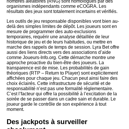
nombres aléatoires (RNG) sont homologués par des
organismes indépendants comme eCOGRA. Les
résultats des jeux sont totalement incertains et vérifiés.
Les outils de jeu responsable disponibles vont bien au-
delà des simples limites de dépôt. Les joueurs sont en
mesure de programmer des auto-exclusions
temporaires, requérir une analyse détaillée de leur
historique de jeu et de leurs habitudes, ou mettre en
marche des rappels de temps de session. Lyra Bet offre
aussi des liens directs vers des associations d’aide
comme Joueurs-Info.org. Cette démarche montre une
approche proactive du bien-être des joueurs. La
transparence est de mise. Les probabilités de gain
théoriques (RTP – Return to Player) sont explicitement
affichées pour chaque jeu. Chacun peut ainsi faire des
choix éclairés. Cette infrastructure de sécurité et de
responsabilité n’est pas une formalité réglementaire.
C’est l’facteur qui offre la possibilité à l’excitation de la
soirée de se passer dans un cadre sain et durable. Le
joueur garde le contrôle de son expérience à tout
moment.
Des jackpots à surveiller