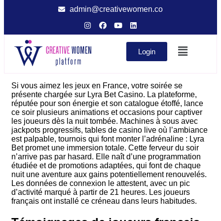
admin@creativewomen.co
Login
Si vous aimez les jeux en France, votre soirée se
présente chargée sur Lyra Bet Casino. La plateforme,
réputée pour son énergie et son catalogue étoffé, lance
ce soir plusieurs animations et occasions pour captiver
les joueurs dès la nuit tombée. Machines à sous avec
jackpots progressifs, tables de casino live où l’ambiance
est palpable, tournois qui font monter l’adrénaline : Lyra
Bet promet une immersion totale. Cette ferveur du soir
n’arrive pas par hasard. Elle naît d’une programmation
étudiée et de promotions adaptées, qui font de chaque
nuit une aventure aux gains potentiellement renouvelés.
Les données de connexion le attestent, avec un pic
d’activité marqué à partir de 21 heures. Les joueurs
français ont installé ce créneau dans leurs habitudes.