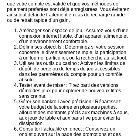
que votre compte est validé et que vos méthodes de
paiement préférées sont déjà enregistrées. Vous éviterez
ainsi tout délai de traitement en cas de recharge rapide
ou de retrait rapide d’un gain.
Aménager son espace de jeu : Assurez-vous d’une
connexion internet fiable, d’un appareil alimenté et
d’un environnement confortable.
Définir ses objectifs : Déterminez si votre session
concerne le divertissement simple, la participation
à un tournoi particulier, ou la recherche au jackpot.
Utiliser les outils du casino : Activez les limites de
dépôt, de perte ou de temps de jeu accessibles
dans les paramètres du compte pour un contrôle
absolu.
Tester avant de miser : Tirez parti des versions
démo des jeux pour explorer de nouveaux titres
sans crainte.
Gérer son bankroll avec précision : Répartissez
votre budget de la soirée en plusieurs parties,
allouant des montants précis aux machines à sous,
aux jeux de table et aux paris live pour éviter la
dissipation.
Consulter l’actualité en direct : Conservez un
onglet ouvert sur la page des promotions et des