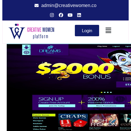
admin@creativewomen.co
Login