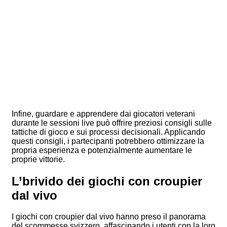
Infine, guardare e apprendere dai giocatori veterani
durante le sessioni live può offrire preziosi consigli sulle
tattiche di gioco e sui processi decisionali. Applicando
questi consigli, i partecipanti potrebbero ottimizzare la
propria esperienza e potenzialmente aumentare le
proprie vittorie.
L’brivido dei giochi con croupier
dal vivo
I giochi con croupier dal vivo hanno preso il panorama
del scommesse svizzero, affascinando i utenti con la loro