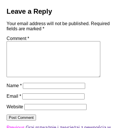
Leave a Reply
Your email address will not be published.
Required
fields are marked
*
Comment
*
Name
*
Email
*
Website
Previous
Graj rozważnie i zwyciężaj z pewnością w