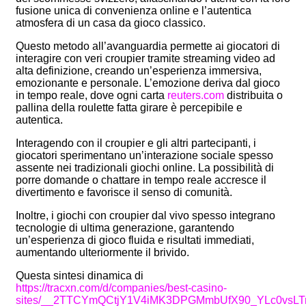
fusione unica di convenienza online e l’autentica
atmosfera di un casa da gioco classico.
Questo metodo all’avanguardia permette ai giocatori di
interagire con veri croupier tramite streaming video ad
alta definizione, creando un’esperienza immersiva,
emozionante e personale. L’emozione deriva dal gioco
in tempo reale, dove ogni carta
reuters.com
distribuita o
pallina della roulette fatta girare è percepibile e
autentica.
Interagendo con il croupier e gli altri partecipanti, i
giocatori sperimentano un’interazione sociale spesso
assente nei tradizionali giochi online. La possibilità di
porre domande o chattare in tempo reale accresce il
divertimento e favorisce il senso di comunità.
Inoltre, i giochi con croupier dal vivo spesso integrano
tecnologie di ultima generazione, garantendo
un’esperienza di gioco fluida e risultati immediati,
aumentando ulteriormente il brivido.
Questa sintesi dinamica di
https://tracxn.com/d/companies/best-casino-
sites/__2TTCYmQCtjY1V4iMK3DPGMmbUfX90_YLc0vsLT