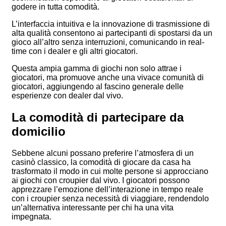
godere in tutta comodità.
L’interfaccia intuitiva e la innovazione di trasmissione di
alta qualità consentono ai partecipanti di spostarsi da un
gioco all’altro senza interruzioni, comunicando in real-
time con i dealer e gli altri giocatori.
Questa ampia gamma di giochi non solo attrae i
giocatori, ma promuove anche una vivace comunità di
giocatori, aggiungendo al fascino generale delle
esperienze con dealer dal vivo.
La comodità di partecipare da
domicilio
Sebbene alcuni possano preferire l’atmosfera di un
casinò classico, la comodità di giocare da casa ha
trasformato il modo in cui molte persone si approcciano
ai giochi con croupier dal vivo. I giocatori possono
apprezzare l’emozione dell’interazione in tempo reale
con i croupier senza necessità di viaggiare, rendendolo
un’alternativa interessante per chi ha una vita
impegnata.