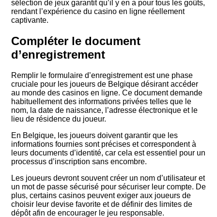
sélection de jeux garantit qu’il y en a pour tous les goûts,
rendant l’expérience du casino en ligne réellement
captivante.
Compléter le document
d’enregistrement
Remplir le formulaire d’enregistrement est une phase
cruciale pour les joueurs de Belgique désirant accéder
au monde des casinos en ligne. Ce document demande
habituellement des informations privées telles que le
nom, la date de naissance, l’adresse électronique et le
lieu de résidence du joueur.
En Belgique, les joueurs doivent garantir que les
informations fournies sont précises et correspondent à
leurs documents d’identité, car cela est essentiel pour un
processus d’inscription sans encombre.
Les joueurs devront souvent créer un nom d’utilisateur et
un mot de passe sécurisé pour sécuriser leur compte. De
plus, certains casinos peuvent exiger aux joueurs de
choisir leur devise favorite et de définir des limites de
dépôt afin de encourager le jeu responsable.