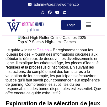
admin@creativewomen.co
Login
Le guide « Instant
Casino
– Enregistrement pour les
joueurs belges » fournit des informations cruciales aux
débutants désireux de découvrir les divertissements en
ligne. Il explique les critères d’âge, les pièces d’identité
requises et la processus d’inscription. En suivant les
instructions, du complètement des formulaires à la
validation de leur compte, les participants découvriront
tout ce qu’il faut savoir pour commencer leur expérience
de gaming. Comprendre les subtilités du jeu
responsable et des bonus disponibles est essentiel. Que
offre encore ce guide exhaustif ?
Exploration de la sélection de jeux