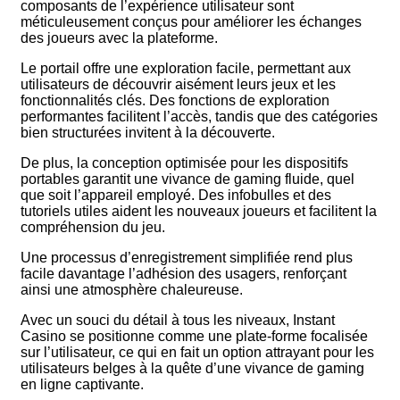
composants de l’expérience utilisateur sont
méticuleusement conçus pour améliorer les échanges
des joueurs avec la plateforme.
Le portail offre une exploration facile, permettant aux
utilisateurs de découvrir aisément leurs jeux et les
fonctionnalités clés. Des fonctions de exploration
performantes facilitent l’accès, tandis que des catégories
bien structurées invitent à la découverte.
De plus, la conception optimisée pour les dispositifs
portables garantit une vivance de gaming fluide, quel
que soit l’appareil employé. Des infobulles et des
tutoriels utiles aident les nouveaux joueurs et facilitent la
compréhension du jeu.
Une processus d’enregistrement simplifiée rend plus
facile davantage l’adhésion des usagers, renforçant
ainsi une atmosphère chaleureuse.
Avec un souci du détail à tous les niveaux, Instant
Casino se positionne comme une plate-forme focalisée
sur l’utilisateur, ce qui en fait un option attrayant pour les
utilisateurs belges à la quête d’une vivance de gaming
en ligne captivante.