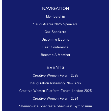
NAVIGATION
Membership
Saudi Arabia 2025 Speakers
Our Speakers
Upcoming Events
Past Conference
Become A Member
EVENTS
Creative Women Forum 2025
Inauguration Assembly New York
Creative Women Platform Forum London 2025
Creative Women Forum 2024
Sheinnovate,shecreate,sheinvest Symposium