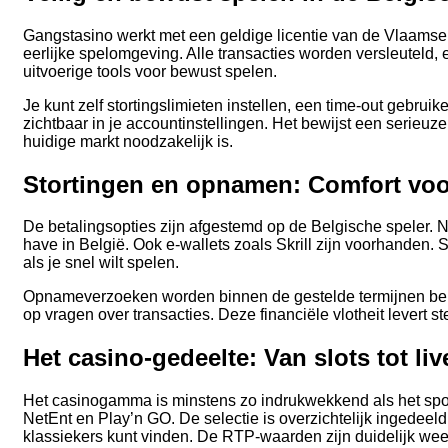
Gangstasino werkt met een geldige licentie van de Vlaamse
eerlijke spelomgeving. Alle transacties worden versleuteld, e
uitvoerige tools voor bewust spelen.
Je kunt zelf stortingslimieten instellen, een time-out gebrui
zichtbaar in je accountinstellingen. Het bewijst een serieu
huidige markt noodzakelijk is.
Stortingen en opnamen: Comfort voo
De betalingsopties zijn afgestemd op de Belgische speler. N
have in België. Ook e-wallets zoals Skrill zijn voorhanden. S
als je snel wilt spelen.
Opnameverzoeken worden binnen de gestelde termijnen behan
op vragen over transacties. Deze financiële vlotheit levert st
Het casino-gedeelte: Van slots tot liv
Het casinogamma is minstens zo indrukwekkend als het spor
NetEnt en Play’n GO. De selectie is overzichtelijk ingedeeld
klassiekers kunt vinden. De RTP-waarden zijn duidelijk weer