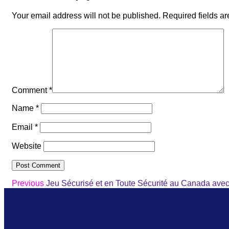
Your email address will not be published.
Required fields a
Comment
*
Name
*
Email
*
Website
Previous
Jeu Sécurisé et en Toute Sécurité au Canada ave