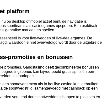
et platform
nu op desktop of mobiel actief bent, de navigatie is
eneens sportteams als casinogames opsporen. Een praktisch
eest gebruikte markten en spellen.
 essentieel is voor live-wedden of live-dealergames. De
agd, waardoor je niet overweldigd wordt door de uitgebreide
ross-promoties en bonussen
n de promoties. Gangstasino geeft gecombineerde bonussen
n begroetingsbonus kan bijvoorbeeld gratis spins én een
relden te doorlopen.
p een sportevenement als in het live casino kunt gebruiken.
alde sportwedstrijd, samengevoegd met cashback op een
worden verdiend door sportweddenschappen te plaatsen én