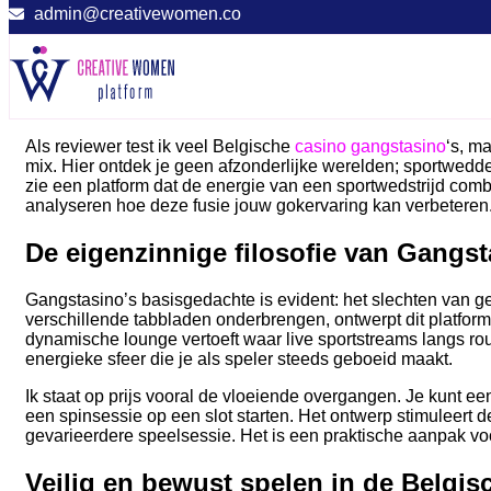
admin@creativewomen.co
Als reviewer test ik veel Belgische
casino gangstasino
‘s, m
mix. Hier ontdek je geen afzonderlijke werelden; sportwedd
zie een platform dat de energie van een sportwedstrijd com
analyseren hoe deze fusie jouw gokervaring kan verbeteren
De eigenzinnige filosofie van Gangst
Gangstasino’s basisgedachte is evident: het slechten van geb
verschillende tabbladen onderbrengen, ontwerpt dit platform 
dynamische lounge vertoeft waar live sportstreams langs roul
energieke sfeer die je als speler steeds geboeid maakt.
Ik staat op prijs vooral de vloeiende overgangen. Je kunt e
een spinsessie op een slot starten. Het ontwerp stimuleert dez
gevarieerdere speelsessie. Het is een praktische aanpak vo
Veilig en bewust spelen in de Belgis