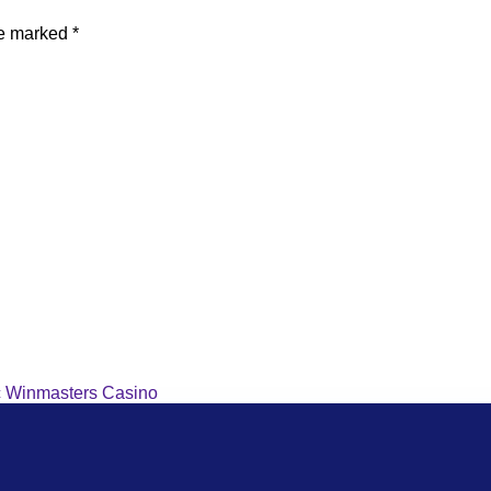
re marked
*
c Winmasters Casino