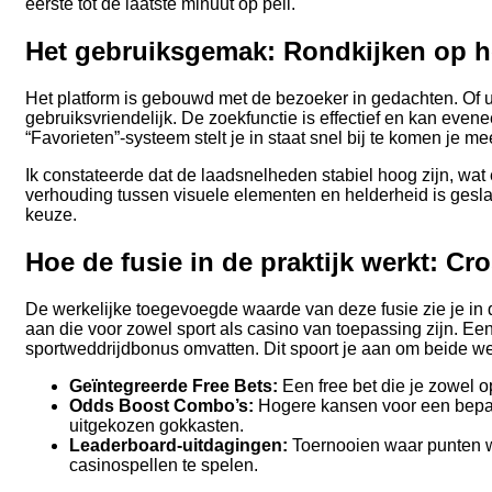
eerste tot de laatste minuut op peil.
Het gebruiksgemak: Rondkijken op h
Het platform is gebouwd met de bezoeker in gedachten. Of u 
gebruiksvriendelijk. De zoekfunctie is effectief en kan ev
“Favorieten”-systeem stelt je in staat snel bij te komen je m
Ik constateerde dat de laadsnelheden stabiel hoog zijn, wat
verhouding tussen visuele elementen en helderheid is gesla
keuze.
Hoe de fusie in de praktijk werkt: C
De werkelijke toegevoegde waarde van deze fusie zie je i
aan die voor zowel sport als casino van toepassing zijn. Ee
sportweddrijdbonus omvatten. Dit spoort je aan om beide we
Geïntegreerde Free Bets:
Een free bet die je zowel o
Odds Boost Combo’s:
Hogere kansen voor een bepa
uitgekozen gokkasten.
Leaderboard-uitdagingen:
Toernooien waar punten 
casinospellen te spelen.