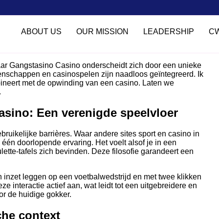
ABOUT US
OUR MISSION
LEADERSHIP
C
aar Gangstasino Casino onderscheidt zich door een unieke
enschappen en casinospelen zijn naadloos geïntegreerd. Ik
bineert met de opwinding van een casino. Laten we
.
asino: Een verenigde speelvloer
ruikelijke barrières. Waar andere sites sport en casino in
één doorlopende ervaring. Het voelt alsof je in een
ette-tafels zich bevinden. Deze filosofie garandeert een
en inzet leggen op een voetbalwedstrijd en met twee klikken
e interactie actief aan, wat leidt tot een uitgebreidere en
or de huidige gokker.
che context