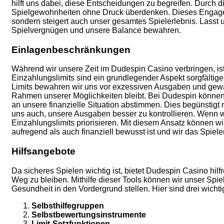
hilft uns dabei, diese Entscheidungen zu begreifen. Durch 
Spielgewohnheiten ohne Druck überdenken. Dieses Engagem
sondern steigert auch unser gesamtes Spielerlebnis. Lasst 
Spielvergnügen und unsere Balance bewahren.
Einlagenbeschränkungen
Während wir unsere Zeit im Dudespin Casino verbringen, is
Einzahlungslimits sind ein grundlegender Aspekt sorgfältige
Limits bewahren wir uns vor exzessiven Ausgaben und gewä
Rahmen unserer Möglichkeiten bleibt. Bei Dudespin können
an unsere finanzielle Situation abstimmen. Dies begünstigt n
uns auch, unsere Ausgaben besser zu kontrollieren. Wenn wir
Einzahlungslimits priorisieren. Mit diesem Ansatz können w
aufregend als auch finanziell bewusst ist und wir das Spie
Hilfsangebote
Da sicheres Spielen wichtig ist, bietet Dudespin Casino hil
Weg zu bleiben. Mithilfe dieser Tools können wir unser Spie
Gesundheit in den Vordergrund stellen. Hier sind drei wicht
Selbsthilfegruppen
Selbstbewertungsinstrumente
Limit-Setzfunktionen