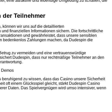
Ziel, eine attraktive und lebendige Umgebung zu schaffen, die
 der Teilnehmer
können wir uns auf die detaillierten
nd finanziellen Informationen sichern. Die fortschrittliche
ransaktionen und gewährleistet, dass unsere sensiblen
nnen bedenkenlos Zahlungen machen, da Dudespin die
 Betrug zu vermeiden und eine vertrauenswürdige
n sichert Dudespin, dass nur rechtmäßige Teilnehmer an den
erantwortung.
s beruhigend zu wissen, dass das Casino unsere Sicherheit
rheit oft einem Glücksspiel gleicht, stärkt Dudespin Casino
rer Daten. Das Spielvergnügen wird umso intensiver, wenn