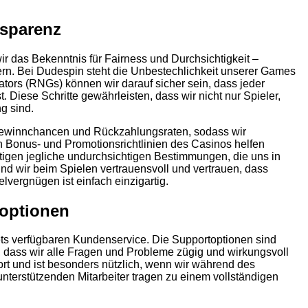
nsparenz
r das Bekenntnis für Fairness und Durchsichtigkeit –
rn. Bei Dudespin steht die Unbestechlichkeit unserer Games
tors (RNGs) können wir darauf sicher sein, dass jeder
Diese Schritte gewährleisten, dass wir nicht nur Spieler,
g sind.
Gewinnchancen und Rückzahlungsraten, sodass wir
Bonus- und Promotionsrichtlinien des Casinos helfen
igen jegliche undurchsichtigen Bestimmungen, die uns in
nd wir beim Spielen vertrauensvoll und vertrauen, dass
elvergnügen ist einfach einzigartig.
optionen
ts verfügbaren Kundenservice. Die Supportoptionen sind
, dass wir alle Fragen und Probleme zügig und wirkungsvoll
ort und ist besonders nützlich, wenn wir während des
nterstützenden Mitarbeiter tragen zu einem vollständigen