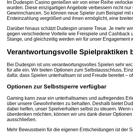
Im Dudespin Casino genießen wir von einer Reihe verlocken
wurden. Diese einzigartigen Angebote verbessern nicht nur
Gewinnchancen. So können neue Spieler zum Beispiel mit 
Ersteinzahlung vergrößert und ihnen ermöglicht, eine breit
Darüber hinaus schätzt Dudespin unsere Treue. Je mehr wir 
gegen verschiedene Vorteile wie Freispiele und Cashback 
Stange, und gleichzeitig werden wir für unser Engagement w
Verantwortungsvolle Spielpraktiken 
Bei Dudespin ist uns verantwortungsvolles Spielen sehr wic
für alle ein. Wir bieten Optionen zum Selbstausschluss, Ei
dafür, dass Spielen unterhaltsam ist und Freude bereitet – o
Optionen zur Selbstsperre verfügbar
Gaming kann zwar ein unterhaltsames und aufregendes Erlebni
über unsere Gewohnheiten zu behalten. Deshalb bietet Dude
dabei helfen, unser Spielverhalten selbst zu steuern. Wenn
überdenken möchten, können wir uns dank dieser Optionen 
ausschließen.
Mehr Bewusstsein für die eigenen Entscheidungen ist der 