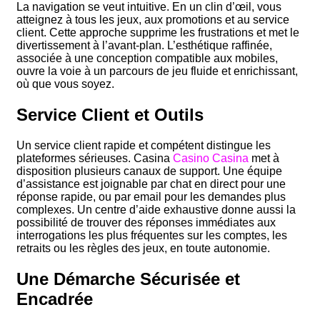
La navigation se veut intuitive. En un clin d’œil, vous
atteignez à tous les jeux, aux promotions et au service
client. Cette approche supprime les frustrations et met le
divertissement à l’avant-plan. L’esthétique raffinée,
associée à une conception compatible aux mobiles,
ouvre la voie à un parcours de jeu fluide et enrichissant,
où que vous soyez.
Service Client et Outils
Un service client rapide et compétent distingue les
plateformes sérieuses. Casina
Casino Casina
met à
disposition plusieurs canaux de support. Une équipe
d’assistance est joignable par chat en direct pour une
réponse rapide, ou par email pour les demandes plus
complexes. Un centre d’aide exhaustive donne aussi la
possibilité de trouver des réponses immédiates aux
interrogations les plus fréquentes sur les comptes, les
retraits ou les règles des jeux, en toute autonomie.
Une Démarche Sécurisée et
Encadrée