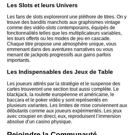
Les Slots et leurs Univers
Les fans de slots exploreront une pléthore de titres. On y
trouve des bandits manchots aux graphismes vintage
comme des vidéo-slots contemporains, équipés de
fonctionnalités telles que les multiplicateurs variables,
les tours offerts ou les modes de jeu en cascade.
Chaque titre propose une atmosphère unique, vous
emmenant dans des aventures narratives ou vous
menant de jackpots progressifs aux gains parfois
importants.
Les Indispensables des Jeux de Table
Les joueurs attirés par la stratégie et le suspense des
cartes trouveront une section tout aussi complète. Le
blackjack, la roulette européenne et américaine, le
baccara et le poker vidéo y sont représentés en
plusieurs variantes. Les limites de mise conviennent aux
débutants comme aux joueurs expérimentés. Les jeux
avec croupier en direct, eux, reproduisent l’immersion
absolue d’un casino physique.
Rejoindre la Communauté